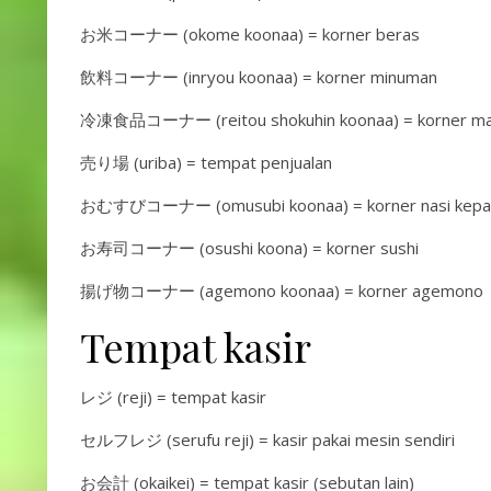
お米コーナー (okome koonaa) = korner beras
飲料コーナー (inryou koonaa) = korner minuman
冷凍食品コーナー (reitou shokuhin koonaa) = korner ma
売り場 (uriba) = tempat penjualan
おむすびコーナー (omusubi koonaa) = korner nasi kepa
お寿司コーナー (osushi koona) = korner sushi
揚げ物コーナー (agemono koonaa) = korner agemono
Tempat kasir
レジ (reji) = tempat kasir
セルフレジ (serufu reji) = kasir pakai mesin sendiri
お会計 (okaikei) = tempat kasir (sebutan lain)