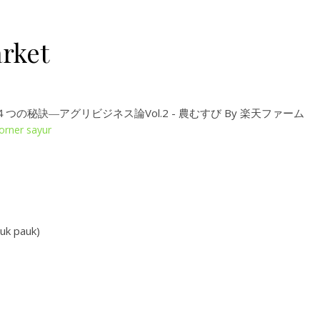
rket
orner sayur
uk pauk)