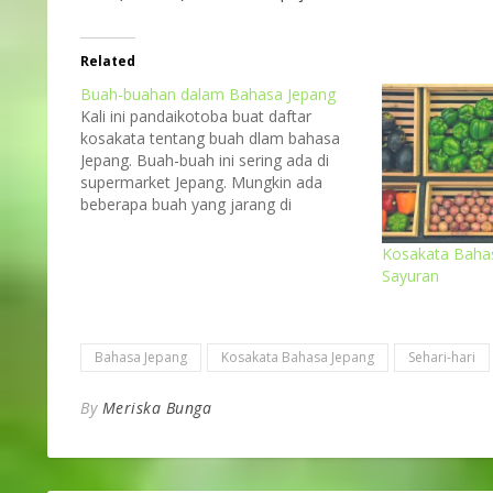
Related
Buah-buahan dalam Bahasa Jepang
Kali ini pandaikotoba buat daftar
kosakata tentang buah dlam bahasa
Jepang. Buah-buah ini sering ada di
supermarket Jepang. Mungkin ada
beberapa buah yang jarang di
konsumsi dalam bahasa Jepang.
Langsung cek aja ya. Photo by Ryutaro
Kosakata Baha
Tsukata from Pexels いちご = stroberi
Sayuran
バナナ = pisangりんご = apelすいか =
semangkaさくらんぼ = ceriレモン =
lemonみかん =…
Bahasa Jepang
Kosakata Bahasa Jepang
Sehari-hari
By
Meriska Bunga