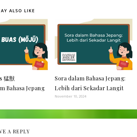
arubaitokerja paruh waktu11.アレルギ
AY ALSO LIKE
ーarerugiialergi12.イメージ
imeejigambar/bayangan13.イヤホン
iyahonearphones14.イラスト
irasutoilustrasi15.インターネット
intaanettointernet16.インタビュー
intabyuuwawancara17.インフレ
infureinflasi18.ウイルスwirusuvirus19.ウ
ェブwebuweb20.エアコンeakonAC21.
エスカレーター
esukareetaaeskalator22.エネルギー
enerugiienergi23.エレベーター
as 猛獣
Sora dalam Bahasa Jepang:
erebeetaalift24.エンジニア
enjiniaengineer25.オーバー
am Bahasa Jepang
Lebih dari Sekadar Langit
oobaaamelebihi26.オーブン
November 10, 2024
ooobunoven27.オープンoopunbuka28.
オリンピックorinpikkuOlimpik29.カード
kaadokartu30.ガードマン
gaatomansecurity guard31.ガイド
gaidoguide32.カウンター
kauntaakonter33.カジュアル
VE A REPLY
kajuarukasual34.ガソリン