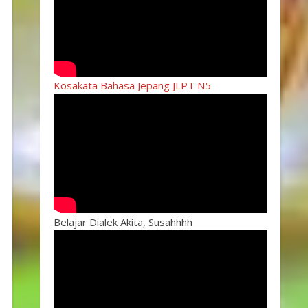
Kosakata Bahasa Jepang JLPT N5
Belajar Dialek Akita, Susahhhh