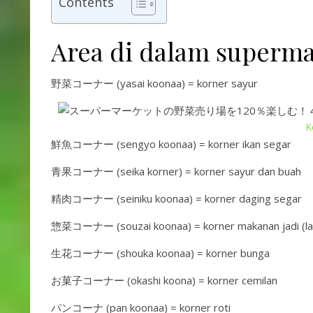
Contents
Area di dalam superma
野菜コーナー (yasai koonaa) = korner sayur
K
鮮魚コーナー (sengyo koonaa) = korner ikan segar
青果コーナー (seika korner) = korner sayur dan buah
精肉コーナー (seiniku koonaa) = korner daging segar
惣菜コーナー (souzai koonaa) = korner makanan jadi (la
生花コーナー (shouka koonaa) = korner bunga
お菓子コーナー (okashi koona) = korner cemilan
パンコーナ (pan koonaa) = korner roti