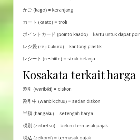
かご (kago) = keranjang
カート (kaato) = troli
ポイントカード (pointo kaado) = kartu untuk dapat poi
レジ袋 (reji bukuro) = kantong plastik
レシート (reshiito) = struk belanja
Kosakata terkait harga
割引 (waribiki) = diskon
割引中 (waribikichuu) = sedan diskon
半額 (hangaku) = setengah harga
税別 (zeibetsu) = belum termasuk pajak
税込 (zeikomi) = termasuk pajak