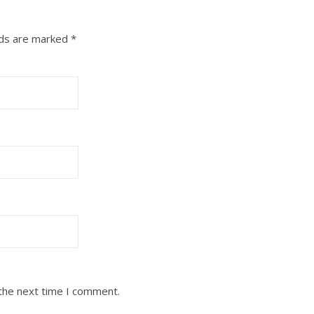
gasorinbensin35.ガソリンスタンド
gasorinsutandopom bensin36.カット
kattopotong (cut)37.カップル
lds are marked
*
kappurupasangan38.カフェkafekafe39.
カレーkareekari jepang40.カレンダー
karendaakalender41.キーホルダー
kiihorudaagantungan kunci42.キス
kisuciuman43.キャッシュカード
kyasshuukaadokartu atm (tarik…
 the next time I comment.