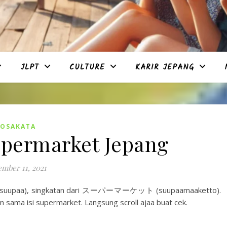
JLPT
CULTURE
KARIR JEPANG
KOSAKATA
upermarket Jepang
mber 11, 2021
 (suupaa), singkatan dari スーパーマーケット (suupaamaaketto).
 sama isi supermarket. Langsung scroll ajaa buat cek.