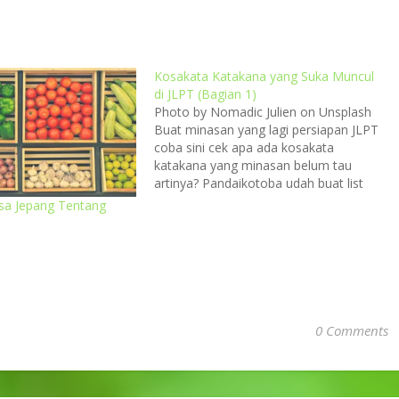
Kosakata Katakana yang Suka Muncul
di JLPT (Bagian 1)
Photo by Nomadic Julien on Unsplash
Buat minasan yang lagi persiapan JLPT
coba sini cek apa ada kosakata
katakana yang minasan belum tau
artinya? Pandaikotoba udah buat list
nya, jadi minasan tinggal langsung
sa Jepang Tentang
scroll! No単語 (tango)Kosakataロマ字
(romaji)Alfabetインドネシア語
(indoneshia go)Bahasa Indonesia1.ア
イスクリームaisukuriimues krim2.アイ
デアaidiaide3.アイドルaidoruidola
(artis/penyanyi)4.アクセス
akusesuakses5.アドバイス
0 Comments
adobaisusaran6.アナウンス
anaunsupengumuman7.アパート
apaatoapartemen8.アポapojanji9.アマ
チュアamachuaamatir10.アルバイト