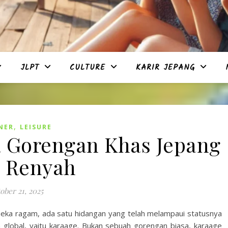
JLPT
CULTURE
KARIR JEPANG
,
NER
LEISURE
 Gorengan Khas Jepang
 Renyah
ober 21, 2025
neka ragam, ada satu hidangan yang telah melampaui statusnya
 global, yaitu karaage. Bukan sebuah gorengan biasa, karaage