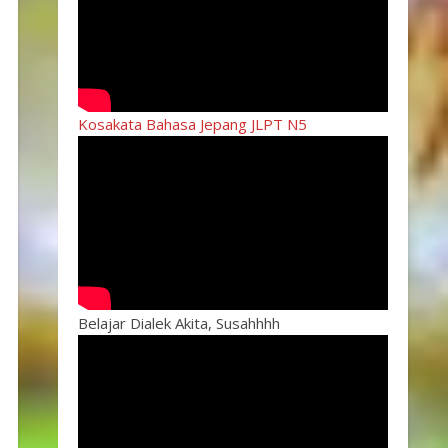
Kosakata Bahasa Jepang JLPT N5
Belajar Dialek Akita, Susahhhh