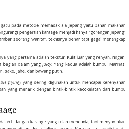
u pada metode memasak ala Jepang yaitu bahan makanan
engurangi pengertian karaage menjadi hanya “gorengan Jepang”
ambar seorang wanita”, teknisnya benar tapi gagal menangkap
a yang pertama adalah tekstur. Kulit luar yang renyah, ringan,
da bagian dalam yang
juicy
. Yang kedua adalah bumbu. Marinasi
, sake, jahe, dan bawang putih.
ble frying
) yang sering digunakan untuk mencapai kerenyahan
an yang menarik dengan bintik-bintik kecokelatan dari bumbu
aage
ah hidangan karaage yang telah mendunia, tapi menyamakan
menyempitkan dunia kuliner Jepang. Karaage itu sendiri pada