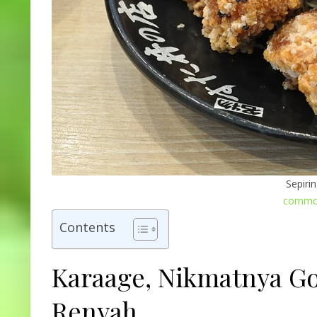
Sepiri
common
Contents
Karaage, Nikmatnya G
Renyah