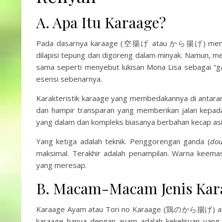
A. Apa Itu Karaage?
Pada dasarnya karaage (空揚げ atau から揚げ) mengac
dilapisi tepung dan digoreng dalam minyak. Namun, m
sama seperti menyebut lukisan Mona Lisa sebagai “g
esensi sebenarnya.
Karakteristik karaage yang membedakannya di antarany
dan hampir transparan yang memberikan jalan kepa
yang dalam dan kompleks biasanya berbahan kecap asin
Yang ketiga adalah teknik. Penggorengan ganda (
dou
maksimal. Terakhir adalah penampilan. Warna keemas
yang meresap.
B. Macam-Macam Jenis Kar
Karaage Ayam atau Tori no Karaage (鶏のから揚げ) adal
karaage hanya dengan ayam adalah kekeliruan yang 