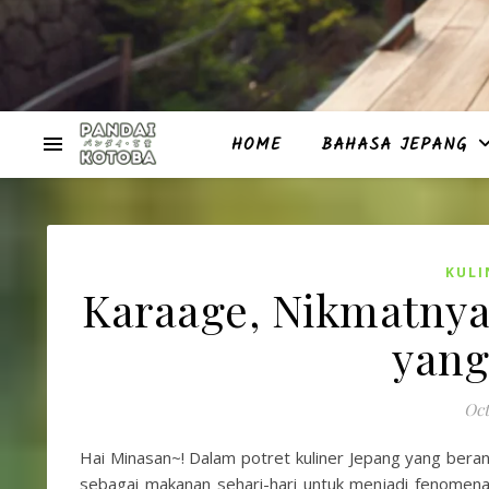
HOME
BAHASA JEPANG
KULI
Karaage, Nikmatnya
yang
Oct
Hai Minasan~! Dalam potret kuliner Jepang yang bera
sebagai makanan sehari-hari untuk menjadi fenomena