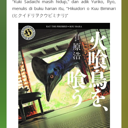
“Kuki Sadaichi masih hidup,” dan adik Yuriko, Ryo,
menulis di buku harian itu, “Hikuidori o Kuu Biminari
(ヒクイドリヲクウビミナリ)”