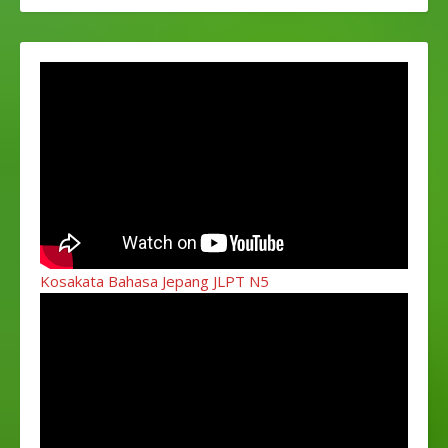
Kosakata Bahasa Jepang JLPT N5