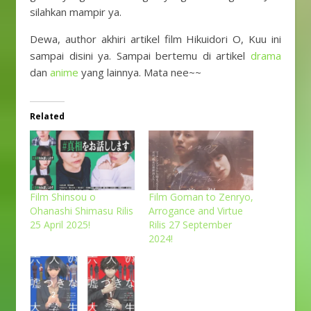
silahkan mampir ya.
Dewa, author akhiri artikel film Hikuidori O, Kuu ini
sampai disini ya. Sampai bertemu di artikel
drama
dan
anime
yang lainnya. Mata nee~~
Related
Film Shinsou o
Film Goman to Zenryo,
Ohanashi Shimasu Rilis
Arrogance and Virtue
25 April 2025!
Rilis 27 September
2024!