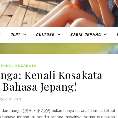
JLPT
CULTURE
KARIR JEPANG
,
EPANG
KOSAKATA
ga: Kenali Kosakata
 Bahasa Jepang!
gust 17, 2025
 dan manga (漫画・まんが) bukan hanya sarana hiburan, tetapi
bahasa Jepang itu sendiri. Manga, misalnya, sering digunakan