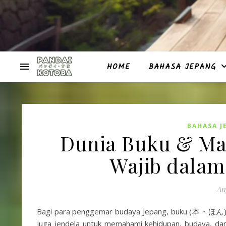
HOME
BAHASA JEPANG
BAHASA J
Dunia Buku & Man
Wajib dalam
Au
Bagi para penggemar budaya Jepang, buku (本・ほん)
juga jendela untuk memahami kehidupan, budaya, dan 