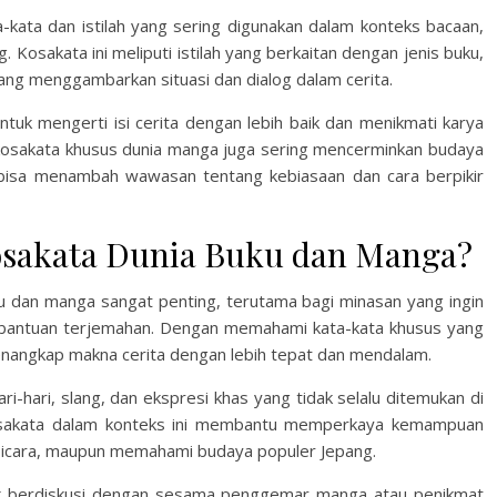
kata dan istilah yang sering digunakan dalam konteks bacaan,
 Kosakata ini meliputi istilah yang berkaitan dengan jenis buku,
yang menggambarkan situasi dan dialog dalam cerita.
k mengerti isi cerita dengan lebih baik dan menikmati karya
, kosakata khusus dunia manga juga sering mencerminkan budaya
 bisa menambah wawasan tentang kebiasaan dan cara berpikir
osakata Dunia Buku dan Manga?
u dan manga sangat penting, terutama bagi minasan yang ingin
a bantuan terjemahan. Dengan memahami kata-kata khusus yang
nangkap makna cerita dengan lebih tepat dan mendalam.
i-hari, slang, dan ekspresi khas yang tidak selalu ditemukan di
 kosakata dalam konteks ini membantu memperkaya kemampuan
bicara, maupun memahami budaya populer Jepang.
uk berdiskusi dengan sesama penggemar manga atau penikmat