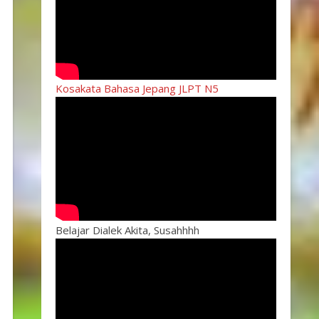
Kosakata Bahasa Jepang JLPT N5
Belajar Dialek Akita, Susahhhh