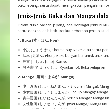
buku Jepang, serta dapat meningkatkan pengalaman be
Jenis-Jenis Buku dan Manga dal
Dalam dunia bacaan Jepang, ada berbagai jenis buku
cerita dengan lebih baik. Berikut beberapa jenis buku
1. Buku (本・ほん, Hon)
小説 (しょうせつ, Shousetsu): Novel atau cerita pan
絵本 (えほん, Ehon): Buku bergambar untuk anak-an
辞書 (じしょ, Jisho): Kamus
教科書 (きょうかしょ, Kyoukasho): Buku pelajaran
2. Manga (漫画・まんが, Manga)
少年漫画 (しょうねんまんが, Shounen Manga): Manga untuk a
少女漫画 (しょうじょまんが, Shoujo Manga): Manga untuk 
青年漫画 (せいねんまんが, Seinen Manga): Manga untuk p
女性漫画 (じょせいまんが, Josei Manga): Manga untuk wan