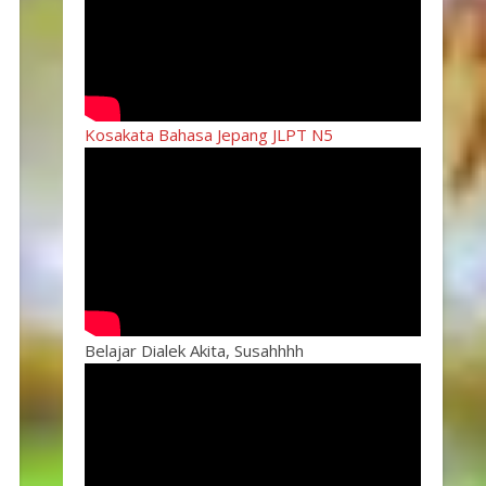
Kosakata Bahasa Jepang JLPT N5
Belajar Dialek Akita, Susahhhh