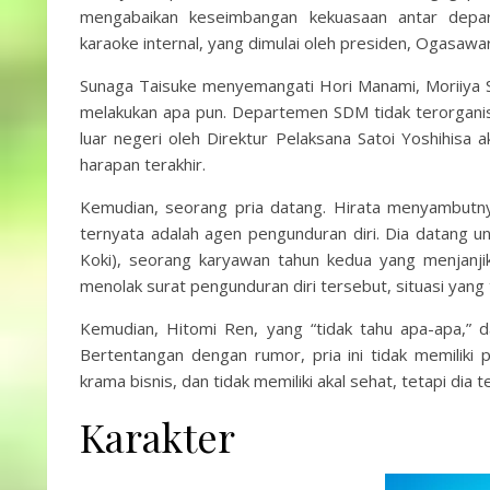
mengabaikan keseimbangan kekuasaan antar dep
karaoke internal, yang dimulai oleh presiden, Ogasa
Sunaga Taisuke menyemangati Hori Manami, Moriiya Shi
melakukan apa pun. Departemen SDM tidak terorganisi
luar negeri oleh Direktur Pelaksana Satoi Yoshihisa
harapan terakhir.
Kemudian, seorang pria datang. Hirata menyambutnya
ternyata adalah agen pengunduran diri. Dia datang 
Koki), seorang karyawan tahun kedua yang menjanj
menolak surat pengunduran diri tersebut, situasi yang 
Kemudian, Hitomi Ren, yang “tidak tahu apa-apa,” da
Bertentangan dengan rumor, pria ini tidak memiliki 
krama bisnis, dan tidak memiliki akal sehat, tetapi dia ter
Karakter