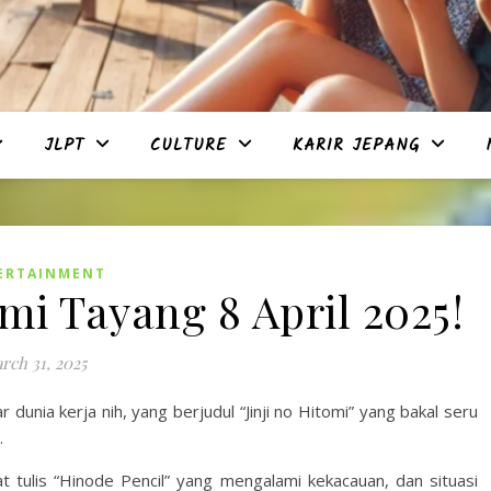
JLPT
CULTURE
KARIR JEPANG
ERTAINMENT
mi Tayang 8 April 2025!
rch 31, 2025
unia kerja nih, yang berjudul “Jinji no Hitomi” yang bakal seru
.
 tulis “Hinode Pencil” yang mengalami kekacauan, dan situasi