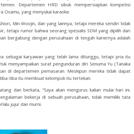
artemen. Departemen HRD sibuk mempersiapkan kompetisi
wara Osamu, yang menyukai karaoke.
ori, Min Woojin, dan yang lainnya, tetapi mereka sendiri tidak
r, tetapi rumor bahwa seorang spesialis SDM yang dipilih dari
 akan bergabung dengan perusahaan di tengah kariernya adalah
 sebagai karyawan yang telah lama ditunggu, tetapi pria itu
untuk menyampaikan surat pengunduran diri Senuma Yu (Tanaka
ikan di departemen pemasaran. Meskipun mereka tidak dapat
tiba-tiba itu membuat kelompok itu tertekan.
tang dan berkata, “Saya akan mengurus kalian mulai hari ini.
pengalaman bekerja di sebuah perusahaan, tidak memiliki tata
lalu jujur ​​dan murni.