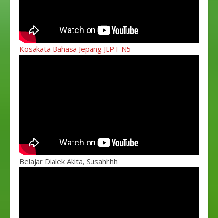
Kosakata Bahasa Jepang JLPT N5
Belajar Dialek Akita, Susahhhh