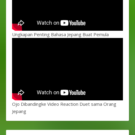
Ungkapan Penting Bahasa Jepang Buat Pemula
Ojo Dibandingke Video Reaction Duet sama Orang
Jepang