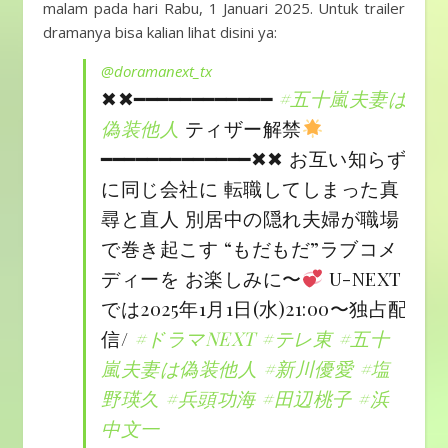
malam pada hari Rabu, 1 Januari 2025. Untuk trailer
dramanya bisa kalian lihat disini ya:
@doramanext_tx
✖✖━━━━━━━━━━━━
#五十嵐夫妻は
偽装他人
ティザー解禁
━━━━━━━━━━━━━✖✖ お互い知らず
に同じ会社に 転職してしまった真
尋と直人 別居中の隠れ夫婦が職場
で巻き起こす “もだもだ”ラブコメ
ディーを お楽しみに〜
U-NEXT
では2025年1月1日(水)21:00〜独占配
信/
#ドラマNEXT
#テレ東
#五十
嵐夫妻は偽装他人
#新川優愛
#塩
野瑛久
#兵頭功海
#田辺桃子
#浜
中文一