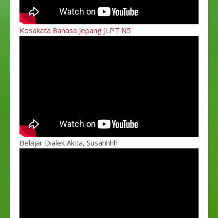
Kosakata Bahasa Jepang JLPT N5
Belajar Dialek Akita, Susahhhh