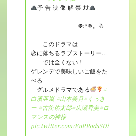
予 告 映 像 解 禁 ⤴︎⤴︎
❆:*❅。☃︎
このドラマは
恋に落ちるラブストーリー…
では全くない！
ゲレンデで美味しいご飯をた
べる
グルメドラマである
#
白濱亜嵐
#山本美月
#くっき
ー
#古舘佑太郎
#広瀬香美
#ロ
マンスの神様
pic.twitter.com/EuRRodaSDi