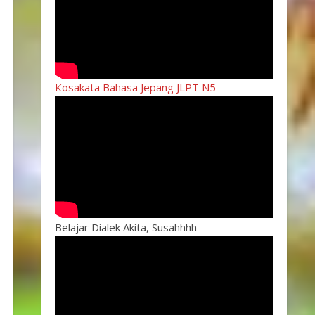
Kosakata Bahasa Jepang JLPT N5
Belajar Dialek Akita, Susahhhh