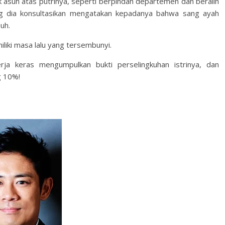
 asuh atas putrinya, seperti berpindah departemen dan beralih
g dia konsultasikan mengatakan kepadanya bahwa sang ayah
uh.
liki masa lalu yang tersembunyi.
ja keras mengumpulkan bukti perselingkuhan istrinya, dan
g 10%!