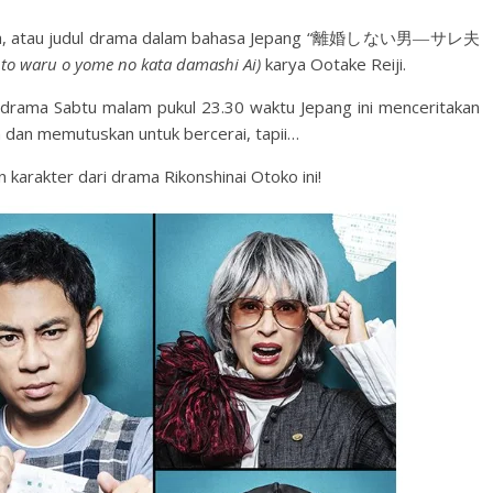
 sama, atau judul drama dalam bahasa Jepang “離婚しない男―サレ夫
o to waru o yome no kata damashi Ai)
karya Ootake Reiji.
 drama Sabtu malam pukul 23.30 waktu Jepang ini menceritakan
a dan memutuskan untuk bercerai, tapii…
 karakter dari drama Rikonshinai Otoko ini!