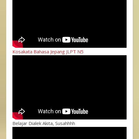
Kosakata Bahasa Jepang JLPT N5
Belajar Dialek Akita, Susahhhh