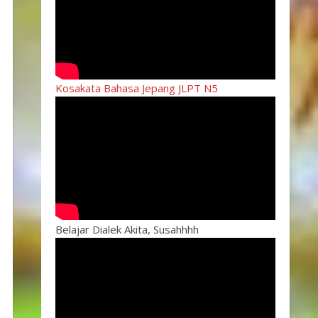
Kosakata Bahasa Jepang JLPT N5
Belajar Dialek Akita, Susahhhh