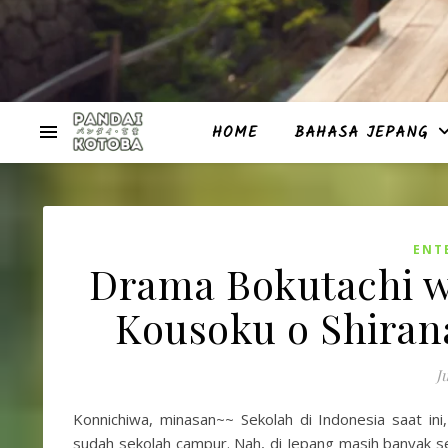
HOME
BAHASA JEPANG
ENT
Drama Bokutachi w
Kousoku o Shirana
J
Konnichiwa, minasan~~ Sekolah di Indonesia saat in
sudah sekolah campur. Nah, di Jepang masih banyak s