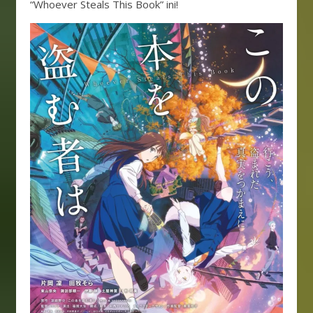
“Whoever Steals This Book” ini!