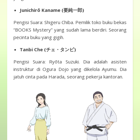
Junichirō Kaname (要純一郎)
Pengisi Suara: Shigeru Chiba. Pemilik toko buku bekas
“BOOKS Mystery” yang sudah lama berdiri. Seorang
pecinta buku yang gigih.
Tanbi Che (チェ・タンビ)
Pengisi Suara: Ryōta Suzuki. Dia adalah asisten
instruktur di Ogura Dojo yang dikelola Ayumu. Dia
jatuh cinta pada Harada, seorang pekerja kantoran.