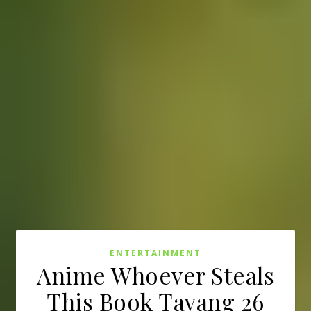
ENTERTAINMENT
Anime Whoever Steals
This Book Tayang 26