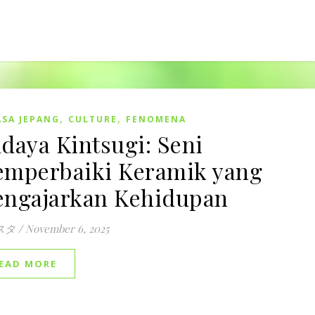
,
,
SA JEPANG
CULTURE
FENOMENA
daya Kintsugi: Seni
mperbaiki Keramik yang
ngajarkan Kehidupan
スタ
/
November 6, 2025
EAD MORE