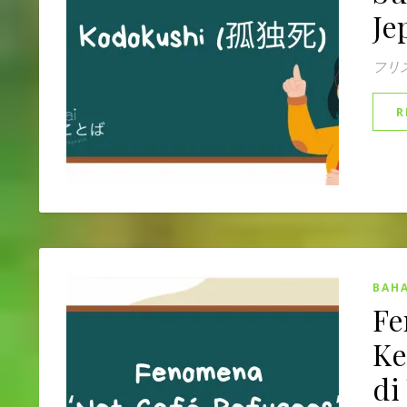
Je
フリ
R
BAHA
Fe
Ke
di