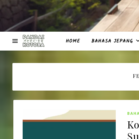
HOME
BAHASA JEPANG
F
BAHA
Ko
Su