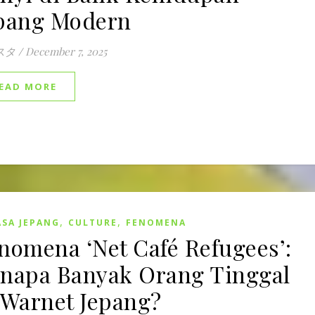
pang Modern
スタ
/
December 7, 2025
EAD MORE
,
,
SA JEPANG
CULTURE
FENOMENA
nomena ‘Net Café Refugees’:
napa Banyak Orang Tinggal
 Warnet Jepang?