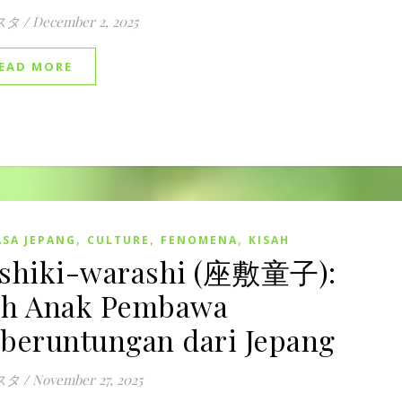
スタ
/
December 2, 2025
EAD MORE
,
,
,
SA JEPANG
CULTURE
FENOMENA
KISAH
shiki-warashi (座敷童子):
h Anak Pembawa
beruntungan dari Jepang
スタ
/
November 27, 2025