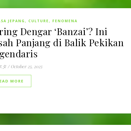
,
,
SA JEPANG
CULTURE
FENOMENA
ring Dengar ‘Banzai’? Ini
sah Panjang di Balik Pekikan
gendaris
スタ
/
October 25, 2025
EAD MORE