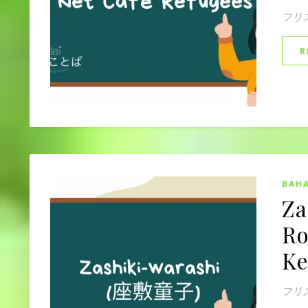
フリ
R
BAHA
Za
Ro
Ke
フリ