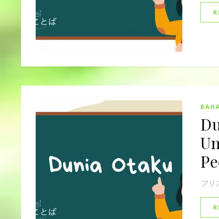
R
BAHA
Du
Un
Pe
フリ
R