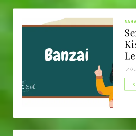
BAHA
Se
Ki
Le
フリ
R