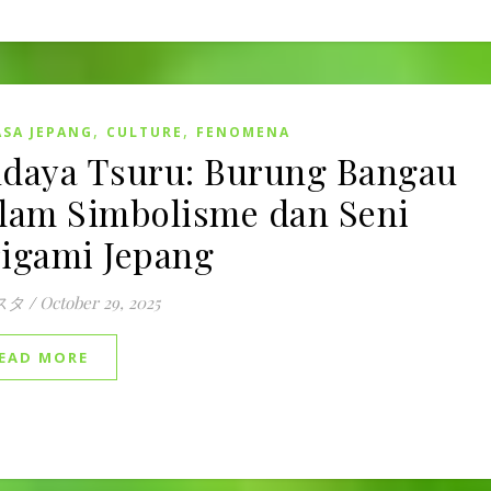
,
,
SA JEPANG
CULTURE
FENOMENA
daya Tsuru: Burung Bangau
lam Simbolisme dan Seni
igami Jepang
スタ
/
October 29, 2025
EAD MORE