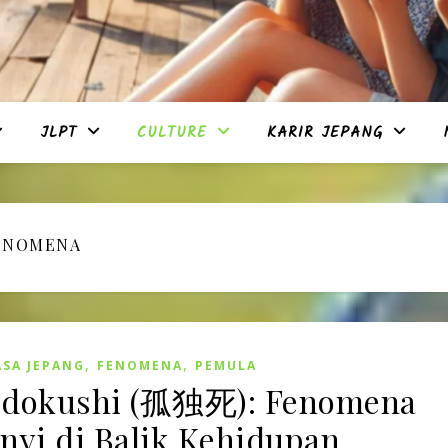
JLPT
CULTURE
KARIR JEPANG
ENOMENA
,
,
SA JEPANG
FENOMENA
PEMULA
dokushi (孤独死): Fenomena
nyi di Balik Kehidupan