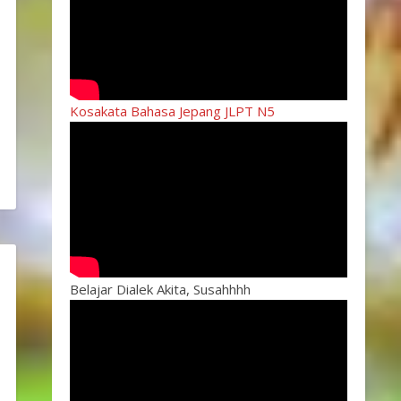
Kosakata Bahasa Jepang JLPT N5
Belajar Dialek Akita, Susahhhh