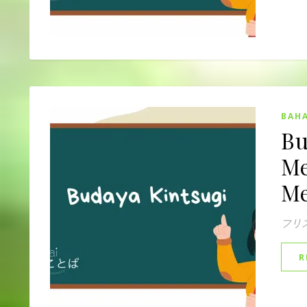
BAHA
Bu
Me
Me
フリ
R