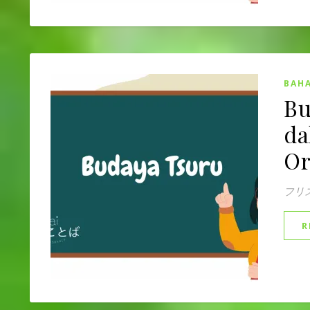
BAHA
Bu
da
Or
フリ
R