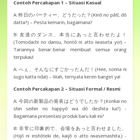
Contoh Percakapan 1 – Situasi Kasual
A: 昨日のパーティー、どうだった？(Kinō no pātī, dō
datta?) – Pesta kemarin, bagaimana?
B: 友達のダンス、本当にあっと言わせたよ！
(Tomodachi no dansu, hontō ni atto iwaseta yo!) –
Tariannya benar-benar membuat semua orang
terpukau!
A: へぇ、そんなにすごかったんだ！(Hee, sonna ni
sugo katta nda!) – Wah, ternyata keren banget ya!
Contoh Percakapan 2 – Situasi Formal / Resmi
A: 今回の新製品の発表はどうでしたか？(Konkai no
shin seihin no happyō wa dō deshita ka?) -
Bagaimana presentasi produk baru kali ini?
B: 非常に印象的で、会場をあっと言わせました。
(Hijō ni inshōteki de, kaijō o atto iwasemashita.) -