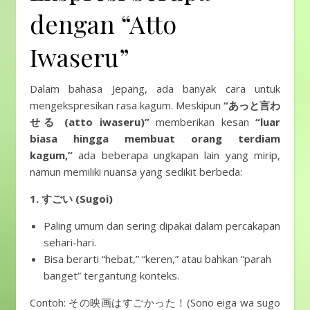
dengan “Atto
Iwaseru”
Dalam bahasa Jepang, ada banyak cara untuk
mengekspresikan rasa kagum. Meskipun
“あっと言わ
せる (atto iwaseru)”
memberikan kesan
“luar
biasa hingga membuat orang terdiam
kagum,”
ada beberapa ungkapan lain yang mirip,
namun memiliki nuansa yang sedikit berbeda:
1. すごい (Sugoi)
Paling umum dan sering dipakai dalam percakapan
sehari-hari.
Bisa berarti “hebat,” “keren,” atau bahkan “parah
banget” tergantung konteks.
Contoh: その映画はすごかった！(Sono eiga wa sugo