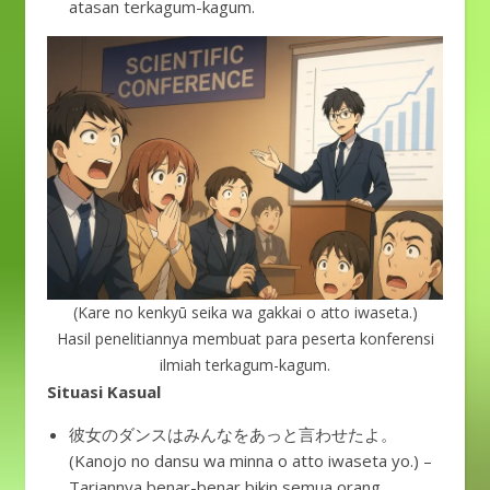
atasan terkagum-kagum.
(Kare no kenkyū seika wa gakkai o atto iwaseta.)
Hasil penelitiannya membuat para peserta konferensi
ilmiah terkagum-kagum.
Situasi Kasual
彼女のダンスはみんなをあっと言わせたよ。
(Kanojo no dansu wa minna o atto iwaseta yo.) –
Tariannya benar-benar bikin semua orang