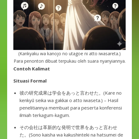
(Kankyaku wa kanojo no utagoe ni atto iwasareta.)
Para penonton dibuat terpukau oleh suara nyanyiannya.
Contoh Kalimat
Situasi Formal
彼の研究成果は学会をあっと言わせた。(Kare no
kenkyū seika wa gakkai o atto iwaseta.) – Hasil
penelitiannya membuat para peserta konferensi
ilmiah terkagum-kagum.
その会社は革新的な発明で世界をあっと言わせ
た。(Sono kaisha wa kakushinteki na hatsumei de