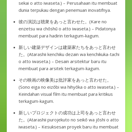
sekai o atto iwaseta.) – Perusahaan itu membuat
dunia terpukau dengan penemuan inovatifnya.
彼の演説は聴衆をあっと言わせた。(Kare no
enzetsu wa chōshū o atto iwaseta.) – Pidatonya
membuat para hadirin terkagum-kagum.
新しい建築デザインは建築家たちをあっと言わせ
た。(Atarashii kenchiku dezain wa kenchikuka-tachi
o atto iwaseta.) – Desain arsitektur baru itu
membuat para arsitek terkagum-kagum.
その映画の映像美は批評家をあっと言わせた。
(Sono eiga no eizōbi wa hihyōka o atto iwaseta.) –
Keindahan visual film itu membuat para kritikus
terkagum-kagum.
新しいプロジェクトの成功は上司をあっと言わせ
た。(Atarashii purojekuto no seikō wa jōshi o atto
iwaseta.) – Kesuksesan proyek baru itu membuat