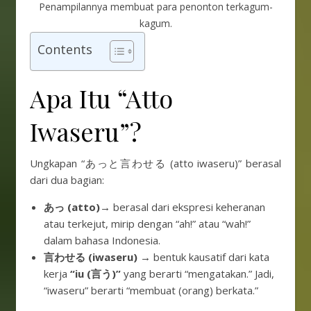
Penampilannya membuat para penonton terkagum-
kagum.
Contents
Apa Itu “Atto
Iwaseru”?
Ungkapan “あっと言わせる (atto iwaseru)” berasal
dari dua bagian:
あっ (atto)
→ berasal dari ekspresi keheranan
atau terkejut, mirip dengan “ah!” atau “wah!”
dalam bahasa Indonesia.
言わせる (iwaseru)
→ bentuk kausatif dari kata
kerja
“iu (言う)”
yang berarti “mengatakan.” Jadi,
“iwaseru” berarti “membuat (orang) berkata.”