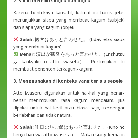
2. Salah memilih subjek dan objek
Karena bentuknya kausatif, kalimat ini harus jelas
menunjukkan siapa yang membuat kagum (subjek)
dan siapa yang kagum (objek).
Salah:
観客はあっと言わせた。 (tidak jelas siapa
yang membuat kagum)
Benar:
演出が観客をあっと言わせた。(Enshutsu
ga kankyaku o atto iwaseta.) – Pertunjukan itu
membuat penonton terkagum-kagum.
3. Menggunakan di konteks yang terlalu sepele
Atto iwaseru digunakan untuk hal-hal yang benar-
benar menimbulkan rasa kagum mendalam. Jika
dipakai untuk hal kecil atau biasa saja, terdengar
berlebihan dan tidak natural.
Salah:
昨日の昼ご飯はあっと言わせた。(Kinō no
hirugohan wa atto iwaseta.) – Makan siang kemarin