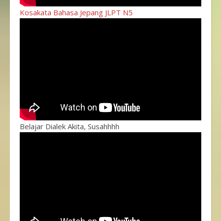
Kosakata Bahasa Jepang JLPT N5
Belajar Dialek Akita, Susahhhh