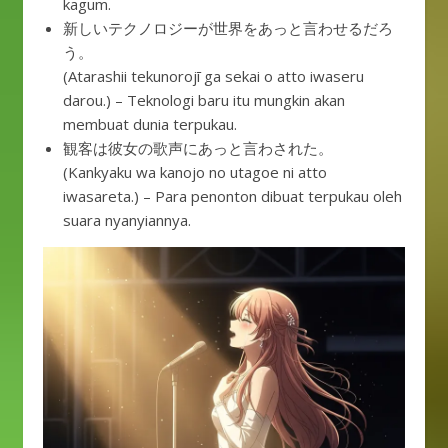
kagum.
新しいテクノロジーが世界をあっと言わせるだろ
う。
(Atarashii tekunorojī ga sekai o atto iwaseru
darou.) – Teknologi baru itu mungkin akan
membuat dunia terpukau.
観客は彼女の歌声にあっと言わされた。
(Kankyaku wa kanojo no utagoe ni atto
iwasareta.) – Para penonton dibuat terpukau oleh
suara nyanyiannya.