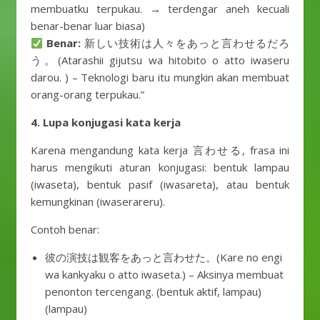
membuatku terpukau. → terdengar aneh kecuali
benar-benar luar biasa)
Benar:
新しい技術は人々をあっと言わせるだろ
う。(Atarashii gijutsu wa hitobito o atto iwaseru
darou. ) – Teknologi baru itu mungkin akan membuat
orang-orang terpukau.”
4. Lupa konjugasi kata kerja
Karena mengandung kata kerja 言わせる, frasa ini
harus mengikuti aturan konjugasi: bentuk lampau
(iwaseta), bentuk pasif (iwasareta), atau bentuk
kemungkinan (iwaserareru).
Contoh benar:
彼の演技は観客をあっと言わせた。(Kare no engi
wa kankyaku o atto iwaseta.) – Aksinya membuat
penonton tercengang. (bentuk aktif, lampau)
(lampau)