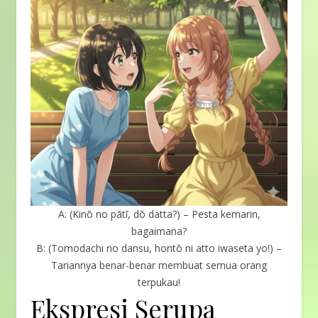
A: (Kinō no pātī, dō datta?) – Pesta kemarin,
bagaimana?
B: (Tomodachi no dansu, hontō ni atto iwaseta yo!) –
Tariannya benar-benar membuat semua orang
terpukau!
Ekspresi Serupa