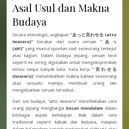
Asal Usul dan Makna
Budaya
Secara etimologis, ungkapan
“あっと言わせる (atto
iwaseru)”
berakar dari suara seruan
“あっ
(ah!)”
yang muncul spontan saat seseorang terkejut
atau kagum. Dalam budaya Jepang, seruan kecil
seperti ini sering digunakan untuk mengekspresikan
emosi tanpa banyak kata. Kata kerja
“言わせる
(iwaseru)
” menambahkan makna bahwa seseorang
atau sesuatu mampu membuat orang lain
mengeluarkan seruan tersebut.
Dari sisi budaya, “atto iwaseru” merefleksikan cara
orang Jepang menghargai
kesan mendalam
dalam
berbagai aspek kehidupan. Baik dalam seni
tradisional seperti kabuki dan ikebana, maupun
dalam hal modern seperti pertunjukan olahraga atau