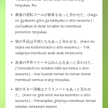
terpukau, lho.
最後の逆転ゴールが観客をあっと言わせた。(Saigo
no gyakuten gōru ga kankyaku o atto iwaseta.) –
Gol balikan di detik terakhir itu membuat
penonton terpukau.
彼の手品は子供たちをあっと言わせる。(Kare no
tejina wa kodomotachi o atto iwaseru.) – Trik
sulapnya membuat anak-anak terpesona.
友達の手作りケーキはみんなをあっと言わせた。
(Tomodachi no tedukuri kēki wa minna o atto
iwaseta.) – Kue buatan teman itu benar-benar
membuat semua orang terpukau.
彼のギター演奏はクラスメートをあっと言わせ
た。(Kare no gitā ensō wa kurasumēto o atto
iwaseta.) – Penampilan gitarnya membuat teman
sekelas terkagum-kagum.