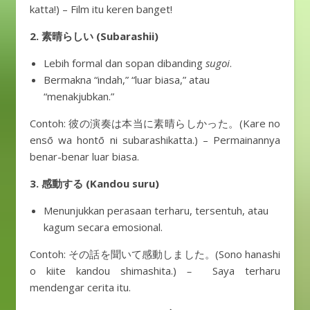
katta!) – Film itu keren banget!
2. 素晴らしい (Subarashii)
Lebih formal dan sopan dibanding
sugoi
.
Bermakna “indah,” “luar biasa,” atau
“menakjubkan.”
Contoh: 彼の演奏は本当に素晴らしかった。(Kare no
ensō wa hontō ni subarashikatta.) – Permainannya
benar-benar luar biasa.
3.
感動する (Kandou suru)
Menunjukkan perasaan terharu, tersentuh, atau
kagum secara emosional.
Contoh: その話を聞いて感動しました。(Sono hanashi
o kiite kandou shimashita.)
–
Saya terharu
mendengar cerita itu.