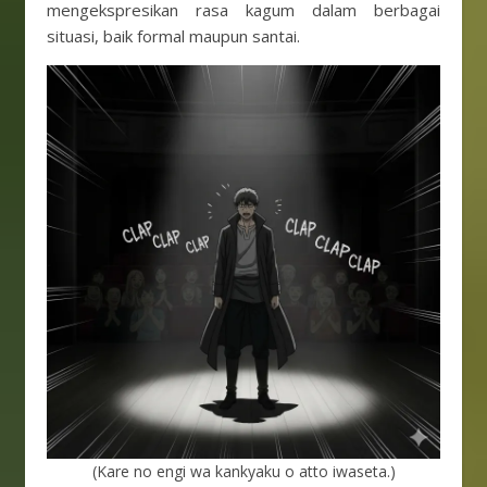
mengekspresikan rasa kagum dalam berbagai
situasi, baik formal maupun santai.
(Kare no engi wa kankyaku o atto iwaseta.)