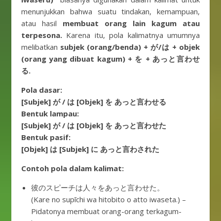
menunjukkan bahwa suatu tindakan, kemampuan,
atau hasil
membuat orang lain kagum atau
terpesona.
Karena itu, pola kalimatnya umumnya
melibatkan
subjek (orang/benda) + が/は + objek
(orang yang dibuat kagum) + を + あっと言わせ
る.
Pola dasar:
[Subjek] が / は [Objek] を あっと言わせる
Bentuk lampau:
[Subjek] が / は [Objek] を あっと言わせた
Bentuk pasif:
[Objek] は [Subjek] に あっと言わされた
Contoh pola dalam kalimat:
彼のスピーチは人々をあっと言わせた。
(Kare no supīchi wa hitobito o atto iwaseta.) –
Pidatonya membuat orang-orang terkagum-