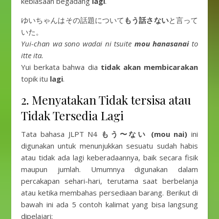
kebiasaan begadang
lagi
.
ゆいちゃんはその話題について
もう話さない
と言って
いた。
Yui-chan wa sono wadai ni tsuite
mou hanasanai
to
itte ita.
Yui berkata bahwa dia
tidak akan membicarakan
topik itu
lagi
.
2. Menyatakan Tidak tersisa atau
Tidak Tersedia Lagi
Tata bahasa JLPT N4
もう〜ない (mou nai)
ini
digunakan untuk menunjukkan sesuatu sudah habis
atau tidak ada lagi keberadaannya, baik secara fisik
maupun jumlah. Umumnya digunakan dalam
percakapan sehari-hari, terutama saat berbelanja
atau ketika membahas persediaan barang. Berikut di
bawah ini ada 5 contoh kalimat yang bisa langsung
dipelajari: