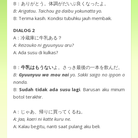
B：ありがとう。体調がだいぶ良くなったよ。
B: Arigatou. Taichou ga daibu yokunatta yo.
B: Terima kasih. Kondisi tubuhku jauh membaik.
DIALOG 2
A：冷蔵庫に牛乳ある？
A: Reizouko ni gyuunyuu aru?
A: Ada susu di kulkas?
B：
牛乳はもうない
よ。さっき最後の一本を飲んだ。
B:
Gyuunyuu wa mou nai
yo. Sakki saigo no ippon o
nonda.
B:
Sudah tidak ada susu lagi
. Barusan aku minum
botol terakhir.
A：じゃあ、帰りに買ってくるね。
A: Jaa, kaeri ni katte kuru ne.
A: Kalau begitu, nanti saat pulang aku beli.