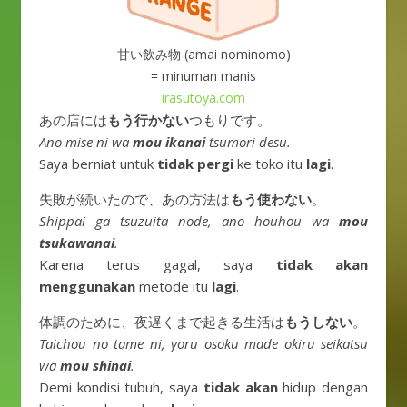
甘い飲み物 (amai nominomo)
= minuman manis
irasutoya.com
あの店には
もう行かない
つもりです。
Ano mise ni wa
mou ikanai
tsumori desu.
Saya berniat untuk
tidak pergi
ke toko itu
lagi
.
失敗が続いたので、あの方法は
もう使わない
。
Shippai ga tsuzuita node, ano houhou wa
mou
tsukawanai
.
Karena terus gagal, saya
tidak akan
menggunakan
metode itu
lagi
.
体調のために、夜遅くまで起きる生活は
もうしない
。
Taichou no tame ni, yoru osoku made okiru seikatsu
wa
mou shinai
.
Demi kondisi tubuh, saya
tidak akan
hidup dengan