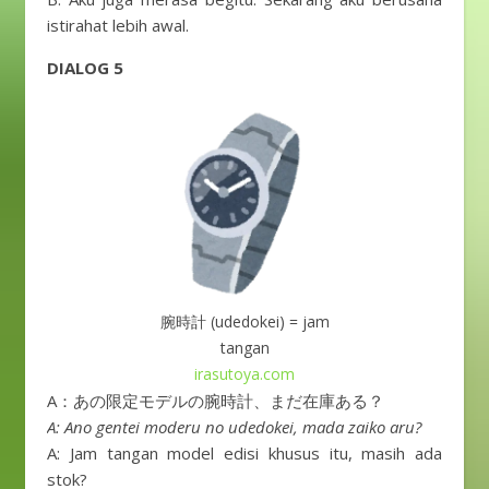
istirahat lebih awal.
DIALOG 5
腕時計 (udedokei) = jam
tangan
irasutoya.com
A：あの限定モデルの腕時計、まだ在庫ある？
A: Ano gentei moderu no udedokei, mada zaiko aru?
A: Jam tangan model edisi khusus itu, masih ada
stok?