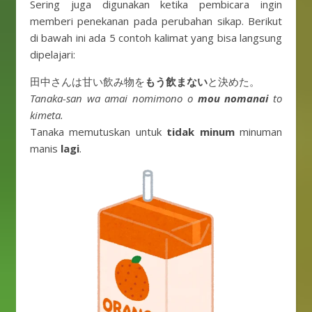
Sering juga digunakan ketika pembicara ingin
memberi penekanan pada perubahan sikap. Berikut
di bawah ini ada 5 contoh kalimat yang bisa langsung
dipelajari:
田中さんは甘い飲み物を
もう飲まない
と決めた。
Tanaka-san wa amai nomimono o
mou nomanai
to
kimeta.
Tanaka memutuskan untuk
tidak minum
minuman
manis
lagi
.