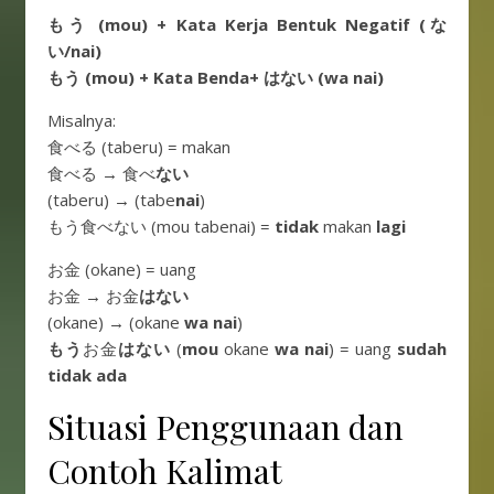
もう (mou) + Kata Kerja Bentuk Negatif (な
い/nai)
もう (mou) + Kata Benda+ はない (wa nai)
Misalnya:
食べる (taberu) = makan
食べる → 食べ
ない
(taberu) → (tabe
nai
)
もう食べない (mou tabenai) =
tidak
makan
lagi
お金 (okane) = uang
お金 → お金
はない
(okane) → (okane
wa nai
)
もう
お金
はない
(
mou
okane
wa nai
) = uang
sudah
tidak ada
Situasi Penggunaan dan
Contoh Kalimat