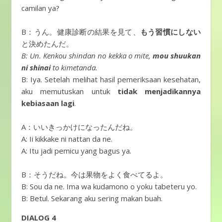
camilan ya?
B：うん。健康診断の結果を見て、
もう習慣にしない
と決めたんだ。
B: Un. Kenkou shindan no kekka o mite,
mou shuukan
ni shinai
to kimetanda.
B: Iya. Setelah melihat hasil pemeriksaan kesehatan,
aku memutuskan untuk
tidak menjadikannya
kebiasaan lagi
.
A：いいきっかけになったんだね。
A: Ii kikkake ni nattan da ne.
A: Itu jadi pemicu yang bagus ya.
B：そうだね。今は果物をよく食べてるよ。
B: Sou da ne. Ima wa kudamono o yoku tabeteru yo.
B: Betul. Sekarang aku sering makan buah.
DIALOG 4