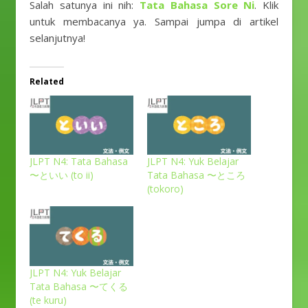
Salah satunya ini nih:
Tata Bahasa Sore Ni
. Klik
untuk membacanya ya. Sampai jumpa di artikel
selanjutnya!
Related
JLPT N4: Tata Bahasa
JLPT N4: Yuk Belajar
〜といい (to ii)
Tata Bahasa 〜ところ
(tokoro)
JLPT N4: Yuk Belajar
Tata Bahasa 〜てくる
(te kuru)