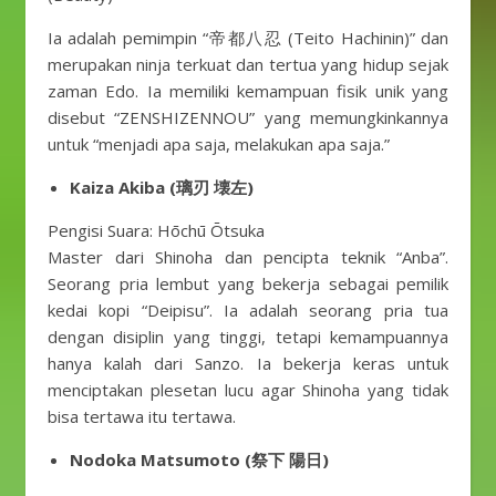
Ia adalah pemimpin “帝都八忍 (Teito Hachinin)” dan
merupakan ninja terkuat dan tertua yang hidup sejak
zaman Edo. Ia memiliki kemampuan fisik unik yang
disebut “ZENSHIZENNOU” yang memungkinkannya
untuk “menjadi apa saja, melakukan apa saja.”
Kaiza Akiba (璃刃 壊左)
Pengisi Suara: Hōchū Ōtsuka
Master dari Shinoha dan pencipta teknik “Anba”.
Seorang pria lembut yang bekerja sebagai pemilik
kedai kopi “Deipisu”. Ia adalah seorang pria tua
dengan disiplin yang tinggi, tetapi kemampuannya
hanya kalah dari Sanzo. Ia bekerja keras untuk
menciptakan plesetan lucu agar Shinoha yang tidak
bisa tertawa itu tertawa.
Nodoka Matsumoto (祭下 陽日)