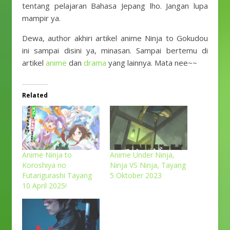
tentang pelajaran Bahasa Jepang lho. Jangan lupa
mampir ya.
Dewa, author akhiri artikel anime Ninja to Gokudou
ini sampai disini ya, minasan. Sampai bertemu di
artikel
anime
dan
drama
yang lainnya. Mata nee~~
Related
Anime Ninja to
Anime Under Ninja,
Koroshiya no
Ninja VS Ninja, Tayang
Futarigurashi Tayang
5 Oktober 2023
10 April 2025!