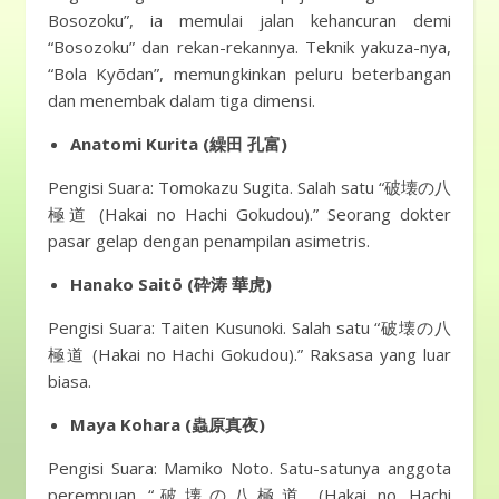
Bosozoku”, ia memulai jalan kehancuran demi
“Bosozoku” dan rekan-rekannya. Teknik yakuza-nya,
“Bola Kyōdan”, memungkinkan peluru beterbangan
dan menembak dalam tiga dimensi.
Anatomi Kurita (繰田 孔富)
Pengisi Suara: Tomokazu Sugita. Salah satu “破壊の八
極道 (Hakai no Hachi Gokudou).” Seorang dokter
pasar gelap dengan penampilan asimetris.
Hanako Saitō (砕涛 華虎)
Pengisi Suara: Taiten Kusunoki. Salah satu “破壊の八
極道 (Hakai no Hachi Gokudou).” Raksasa yang luar
biasa.
Maya Kohara (蟲原真夜)
Pengisi Suara: Mamiko Noto. Satu-satunya anggota
perempuan “破壊の八極道 (Hakai no Hachi