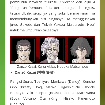
pembunuh bayaran “Gurasu Children” dan dijuluki
“Pangeran Pembunuh”. Ia bersemangat dan egois,
tetapi dibalik sikapnya yang suka bermain-main, ia
menyembunyikan sisi dinginnya. Ia menggunakan
Jurus Gokudo dan Teknik Yakuza Maidarede “Hou”
untuk melumpuhkan targetnya.
Zanzo Kazai, Kaiza Akiba, Nodoka Matsumoto
Zanzō Kazai (神賽 惨蔵)
Pengisi Suara: Toshiyuki Morikawa (Dandy), Kensho
Ono (Pretty Boy), Mariko Higashiguchi (Blonde
Beauty), Yūki Sanpei (Beast), Serina Machiyama
(Boy), Volcano Ōta (King), Hisako Kanemoto
(Beauty)