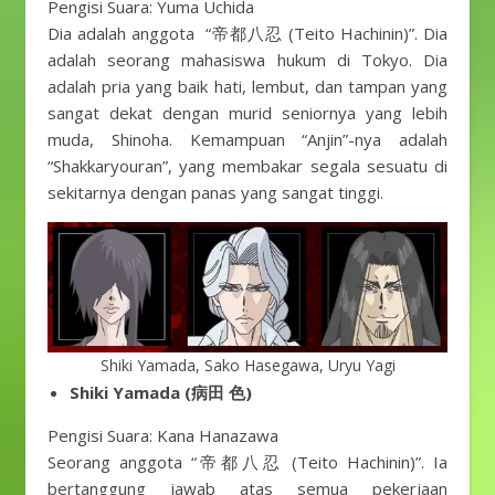
Pengisi Suara: Yuma Uchida
Dia adalah anggota “帝都八忍 (Teito Hachinin)”. Dia
adalah seorang mahasiswa hukum di Tokyo. Dia
adalah pria yang baik hati, lembut, dan tampan yang
sangat dekat dengan murid seniornya yang lebih
muda, Shinoha. Kemampuan “Anjin”-nya adalah
“Shakkaryouran”, yang membakar segala sesuatu di
sekitarnya dengan panas yang sangat tinggi.
Shiki Yamada, Sako Hasegawa, Uryu Yagi
Shiki Yamada (病田 色)
Pengisi Suara: Kana Hanazawa
Seorang anggota “帝都八忍 (Teito Hachinin)”. Ia
bertanggung jawab atas semua pekerjaan