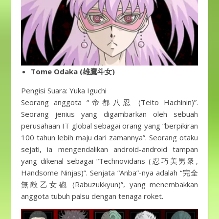
Tome Odaka (雄鷹斗女)
Pengisi Suara: Yuka Iguchi
Seorang anggota “帝都八忍 (Teito Hachinin)”.
Seorang jenius yang digambarkan oleh sebuah
perusahaan IT global sebagai orang yang “berpikiran
100 tahun lebih maju dari zamannya”. Seorang otaku
sejati, ia mengendalikan android-android tampan
yang dikenal sebagai “Technovidans (忍巧美男衆,
Handsome Ninjas)”. Senjata “Anba”-nya adalah “完全
無敵乙女砲 (Rabuzukkyun)”, yang menembakkan
anggota tubuh palsu dengan tenaga roket.