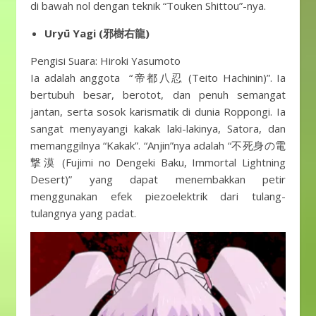
di bawah nol dengan teknik “Touken Shittou”-nya.
Uryū Yagi (邪樹右龍)
Pengisi Suara: Hiroki Yasumoto
Ia adalah anggota “帝都八忍 (Teito Hachinin)”. Ia
bertubuh besar, berotot, dan penuh semangat
jantan, serta sosok karismatik di dunia Roppongi. Ia
sangat menyayangi kakak laki-lakinya, Satora, dan
memanggilnya “Kakak”. “Anjin”nya adalah “不死身の電
撃漠 (Fujimi no Dengeki Baku, Immortal Lightning
Desert)” yang dapat menembakkan petir
menggunakan efek piezoelektrik dari tulang-
tulangnya yang padat.