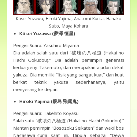
Kosei Yuzawa, Hiroki Yajima, Anatomi Kurita, Hanako
Saito, Maya Kohara
Kōsei Yuzawa (夢澤 恒星)
Pengisi Suara: Yasuhiro Miyama
Dia adalah salah satu dari “破壊の八極道 (Hakai no
Hachi Gokudou).” Dia adalah pemimpin generasi
kedua geng Takemoto, dan merupakan ajudan dekat
yakuza. Dia memiliki “fisik yang sangat kuat” dan kuat
berkat teknik yakuza sederhananya, yaitu
menyerang ke depan.
Hiroki Yajima (殺島 飛露鬼)
Pengisi Suara: Takehito Koyasu
Salah satu “破壊の八極道 (Hakai no Hachi Gokudou).”
Mantan pemimpin “Bosozoku Seikaten” dan wakil bos
Nagasawa-gumi saat ini. Dipuja sebagai “Dewa