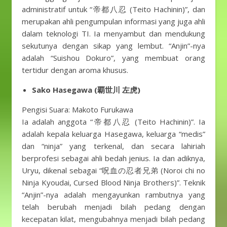
administratif untuk “帝都八忍 (Teito Hachinin)”, dan
merupakan ahli pengumpulan informasi yang juga ahli
dalam teknologi TI. Ia menyambut dan mendukung
sekutunya dengan sikap yang lembut. “Anjin”-nya
adalah “Suishou Dokuro”, yang membuat orang
tertidur dengan aroma khusus.
Sako Hasegawa (覇世川 左虎)
Pengisi Suara: Makoto Furukawa
Ia adalah anggota “帝都八忍 (Teito Hachinin)”. Ia
adalah kepala keluarga Hasegawa, keluarga “medis”
dan “ninja” yang terkenal, dan secara lahiriah
berprofesi sebagai ahli bedah jenius. Ia dan adiknya,
Uryu, dikenal sebagai “呪血の忍者兄弟 (Noroi chi no
Ninja Kyoudai, Cursed Blood Ninja Brothers)”. Teknik
“Anjin”-nya adalah mengayunkan rambutnya yang
telah berubah menjadi bilah pedang dengan
kecepatan kilat, mengubahnya menjadi bilah pedang