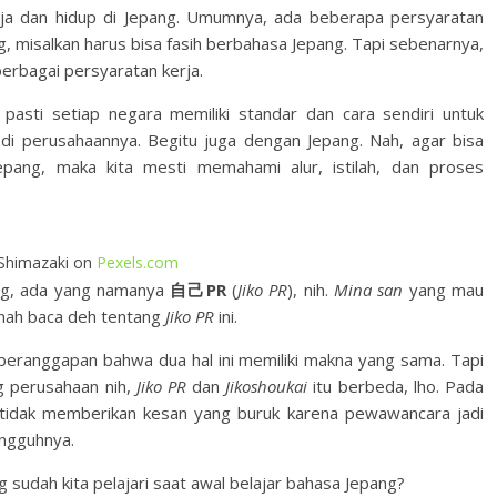
ja dan hidup di Jepang. Umumnya, ada beberapa persyaratan
, misalkan harus bisa fasih berbahasa Jepang. Tapi sebenarnya,
n berbagai persyaratan kerja.
pasti setiap negara memiliki standar dan cara sendiri untuk
i perusahaannya. Begitu juga dengan Jepang. Nah, agar bisa
ang, maka kita mesti memahami alur, istilah, dan proses
 Shimazaki on
Pexels.com
ng, ada yang namanya
自己PR
(
Jiko PR
), nih.
Mina san
yang mau
nah baca deh tentang
Jiko PR
ini.
 beranggapan bahwa dua hal ini memiliki makna yang sama. Tapi
g perusahaan nih,
Jiko PR
dan
Jikoshoukai
itu berbeda, lho. Pada
ta tidak memberikan kesan yang buruk karena pewawancara jadi
sungguhnya.
 sudah kita pelajari saat awal belajar bahasa Jepang?