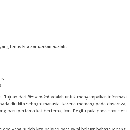
l yang harus kita sampaikan adalah :
sus
R
. Tujuan dari
Jikoshoukai
adalah untuk menyampaikan informasi
a pada diri kita sebagai manusia. Karena memang pada dasarnya,
ang baru pertama kali bertemu, kan. Begitu pula pada saat sesi
ri apa yang sudah kita pelajari saat awal belajar bahasa Jepang.