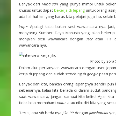
Banyak dari
Mina san
yang punya mimpi untuk beker
khusus untuk dapat
bekerja di Jepang
untuk orang asing
ada hal-hal lain yang harus kita pelajari juga lho, selai
Yup~
Apalagi kalau bukan sesi wawancara nya. Jadi, 
menyaring Sumber Daya Manusia yang akan bekerja d
menjalani sesi wawancara dengan
user
atau HR Jep
wawancara nya.
Photo by Sora
Dalam alur pertanyaan wawancara dengan user Jepa
kerja di Jepang dan sudah
searching
di
google
pasti per
Banyak dari kita, bahkan orang Jepangnya sendiri pun
sebenarnya, kalau kita berada di dalam sudut pandan
saat wawancara, jangan sampai kita keliru! Agar ki
tidak bisa memahami
value
atau nilai diri kita yang se
Terus, apa sih beda nya
Jiko PR
dengan
Jikoshoukai
yang