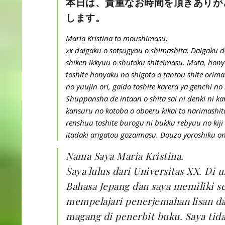
本日は、貴重なお時間を頂きありが
します。
Maria Kristina to moushimasu.
xx daigaku o sotsugyou o shimashita. Daigaku d
shiken ikkyuu o shutoku shiteimasu. Mata, ho
toshite honyaku no shigoto o tantou shite orim
no yuujin ori, gaido toshite karera ya genchi no
Shuppansha de intaan o shita sai ni denki ni ka
kansuru no kotoba o oboeru kikai to narimashit
renshuu toshite burogu ni bukku rebyuu no kiji 
itadaki arigatou gozaimasu. Douzo yoroshiku on
Nama Saya Maria Kristina.
Saya lulus dari Universitas XX. Di 
Bahasa Jepang dan saya memiliki ser
mempelajari penerjemahan lisan da
magang di penerbit buku. Saya ti