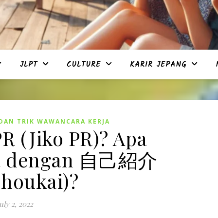
JLPT
CULTURE
KARIR JEPANG
 DAN TRIK WAWANCARA KERJA
R (Jiko PR)? Apa
ya dengan 自己紹介
shoukai)?
uly 2, 2022