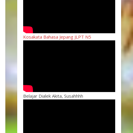
Kosakata Bahasa Jepang JLPT N5
Belajar Dialek Akita, Susahhhh