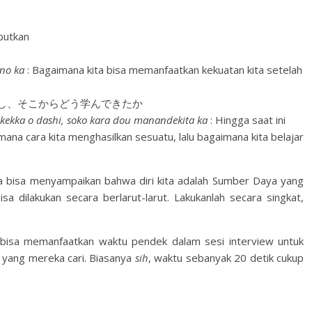
butkan
 no ka
: Bagaimana kita bisa memanfaatkan kekuatan kita setelah
し、そこからどう学んできたか
ekka o dashi, soko kara dou manandekita ka
: Hingga saat ini
mana cara kita menghasilkan sesuatu, lalu bagaimana kita belajar
ta bisa menyampaikan bahwa diri kita adalah Sumber Daya yang
sa dilakukan secara berlarut-larut. Lakukanlah secara singkat,
ta bisa memanfaatkan waktu pendek dalam sesi interview untuk
 yang mereka cari. Biasanya
sih
, waktu sebanyak 20 detik cukup