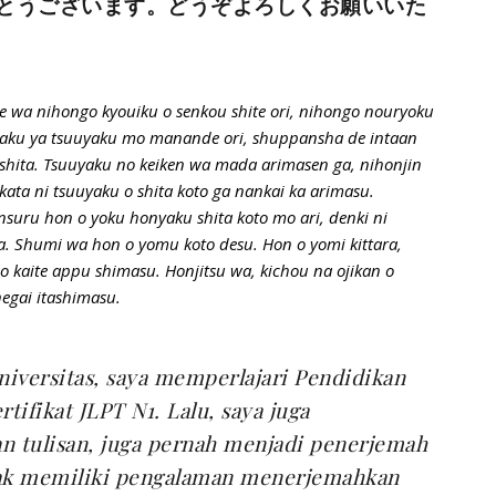
とうございます。どうぞよろしくお願いいた
e wa nihongo kyouiku o senkou shite ori, nihongo nouryoku
nyaku ya tsuuyaku mo manande ori, shuppansha de intaan
ashita. Tsuuyaku no keiken wa mada arimasen ga, nihonjin
 kata ni tsuuyaku o shita koto ga nankai ka arimasu.
nsuru hon o yoku honyaku shita koto mo ari, denki ni
a. Shumi wa hon o yomu koto desu. Hon o yomi kittara,
o kaite appu shimasu. Honjitsu wa, kichou na ojikan o
egai itashimasu.
universitas, saya memperlajari Pendidikan
tifikat JLPT N1. Lalu, saya juga
n tulisan, juga pernah menjadi penerjemah
dak memiliki pengalaman menerjemahkan