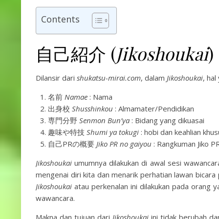
Contents
自己紹介 (
Jikoshoukai
)
Dilansir dari
shukatsu-mirai.com
, dalam
Jikoshoukai
, ha
名前
Namae
: Nama
出身校
Shusshinkou
: Almamater/Pendidikan
専門分野
Senmon Bun’ya
: Bidang yang dikuasai
趣味や特技
Shumi ya tokugi
: hobi dan keahlian khu
自己PRの概要
Jiko PR no gaiyou
: Rangkuman Jiko P
Jikoshoukai
umumnya dilakukan di awal sesi wawancara
mengenai diri kita dan menarik perhatian lawan bicar
Jikoshoukai
atau perkenalan ini dilakukan pada orang y
wawancara.
Makna dan tujuan dari
Jikoshoukai
ini tidak berubah da