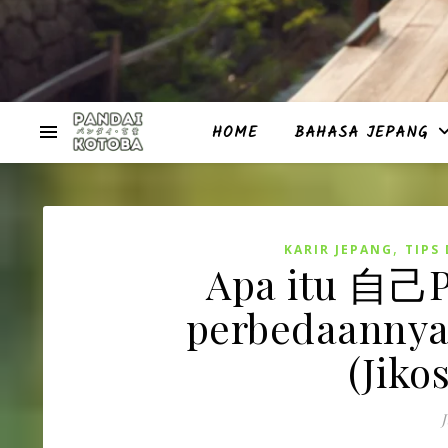
HOME
BAHASA JEPANG
,
KARIR JEPANG
TIPS
Apa itu 自己P
perbedaann
(Jiko
J