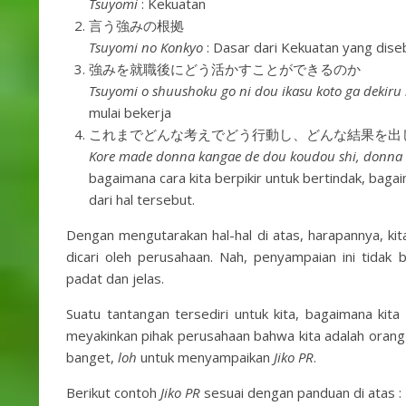
Tsuyomi
: Kekuatan
言う強みの根拠
Tsuyomi no Konkyo
: Dasar dari Kekuatan yang dise
強みを就職後にどう活かすことができるのか
Tsuyomi o shuushoku go ni dou ikasu koto ga dekiru
mulai bekerja
これまでどんな考えでどう行動し、どんな結果を出
Kore made donna kangae de dou koudou shi, donna k
bagaimana cara kita berpikir untuk bertindak, bagai
dari hal tersebut.
Dengan mengutarakan hal-hal di atas, harapannya, ki
dicari oleh perusahaan. Nah, penyampaian ini tidak bi
padat dan jelas.
Suatu tantangan tersediri untuk kita, bagaimana ki
meyakinkan pihak perusahaan bahwa kita adalah orang
banget,
loh
untuk menyampaikan
Jiko PR
.
Berikut contoh
Jiko PR
sesuai dengan panduan di atas :