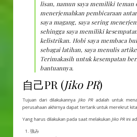
lisan, namun saya memiliki teman o
menerjemahkan pembicaraan antara
saya magang, saya sering menerjem
sehingga saya memiliki kesempata
kelistrikan. Hobi saya membaca bu
sebagai latihan, saya menulis arti
Terimakasih untuk kesempatan berh
bantuannya.
自己PR (
Jiko PR
)
Tujuan dari dilakukannya
Jiko PR
adalah untuk menari
perusahaan akhirnya dapat tertarik untuk merekrut kita
Yang harus dilakukan pada saat melakukan
Jiko PR
ini ad
強み