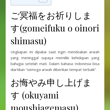
ご冥福をお祈りしま
す(gomeifuku o oinori
shimasu)
Ungkapan ini dipakai saat ingin mendoakan arwah
yang meninggal supaya memiliki kehidupan yang
bahagia setelah mati. Dalam bahasa Indonesia bisa
diartikan “semoga arwah diberikan tempat terbaik”.
お悔やみ申し上げま
す (okuyami
moushiagemasu)