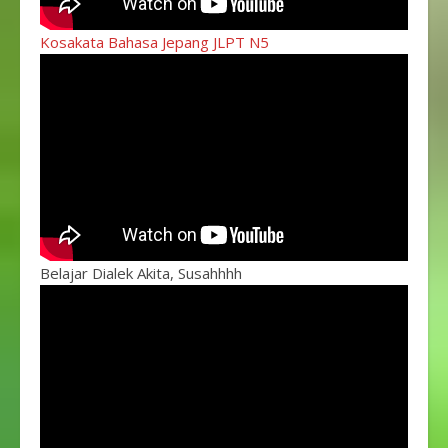
Kosakata Bahasa Jepang JLPT N5
Belajar Dialek Akita, Susahhhh