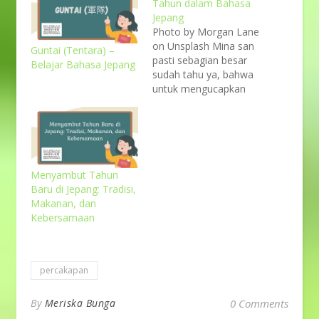
Tahun dalam Bahasa
Jepang
Photo by Morgan Lane
on Unsplash Mina san
Guntai (Tentara) –
pasti sebagian besar
Belajar Bahasa Jepang
sudah tahu ya, bahwa
untuk mengucapkan
selamat ulang tahun
dalam bahasa Jepang
itu, kita gunakan
"otanjoubi omedetou
gozaimasu" (お誕生日
おめでとうございます)
Menyambut Tahun
atau lebih singkatnya
Baru di Jepang: Tradisi,
dalam bentuk informal
Makanan, dan
menjadi "tanjoubi
Kebersamaan
omedetou" (誕生日お
めでとう). Atau juga
bahkan ada Mina san
percakapan
yang menggunakan
ucapan yang lebih…
By
Meriska Bunga
0 Comments