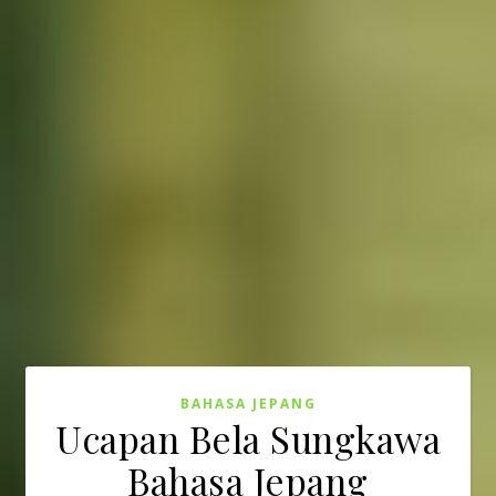
BAHASA JEPANG
Ucapan Bela Sungkawa
Bahasa Jepang