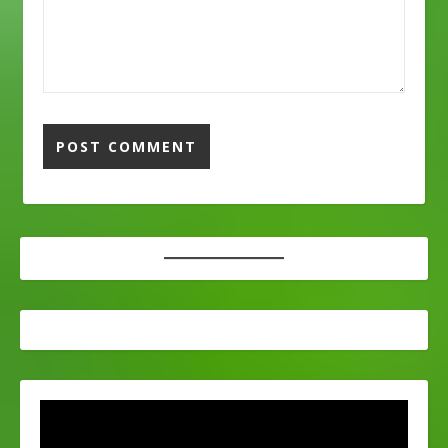
"Selamat
pagi/siang/spre/malam"で
だけでOK! もし何か付
け加えたければ”Terima
kasih atas balasan
email nya"（返信あり
がとう）とかを使うの
もありですね！ 3. 結び
言葉＝Terima kasih,
Regreds (Best
Regards...) 挨拶の後は
本文書いて結びの言葉
へと続きますね。結び
の言葉は本文次第で変
わってくると思います
が、「確認お願いしま
す」とか「連絡待って
ます」なら
”Mohon/tolong
diperiksa kembali”と
か”Kami tunggu
informasi…