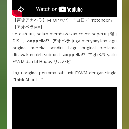
【声優アカペラ】J-POPカバー「白日／Pretender」
【アオペラMV】
Setelah itu, selain membawakan cover seperti [猫]
DISH,
-aoppella!?- アオペラ
juga menyanyikan lagu
original mereka sendiri. Lagu original pertama
dibawakan oleh sub-unit
-aoppella!?- アオペラ
yaitu
FYA’M dan Lil Happy リルハピ.
Lagu original pertama sub-unit FYA’M dengan single
“Think About U”