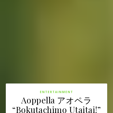
ENTERTAINMENT
Aoppella アオペラ
“Bokutachimo Utaitai!”