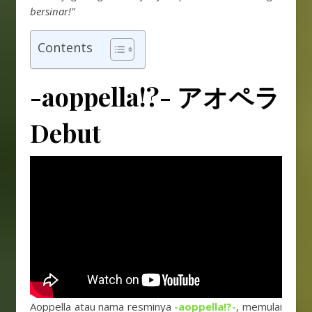
bersinar!”
Contents
-aoppella!?- アオペラ
Debut
Aoppella atau nama resminya
-aoppella!?-
, memulai