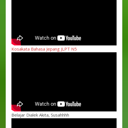
Kosakata Bahasa Jepang JLPT N5
Belajar Dialek Akita, Susahhhh