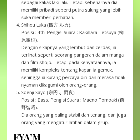
sebagai kakak laki-laki. Tetapi sebenarnya dia
memiliki pribadi seperti putra sulung yang lebih
suka memberi perhatian.
Shihou Luka (四方 ルカ).
Posisi : 4th. Pengisi Suara : Kakihara Tetsuya (柿
原徹也).
Dengan sikapnya yang lembut dan cerdas, ia
terlihat seperti seorang pangeran dalam manga
dan film shojo. Tetapi pada kenyataannya, ia
memiliki kompleks tentang kapan ia gemuk,
sehingga ia kurang percaya diri dan merasa tidak
nyaman dikagumi oleh orang-orang.
Soenji Sayo (宗円寺 雨夜).
Posisi : Bass. Pengisi Suara : Maeno Tomoaki (前
野智昭).
Dia orang yang paling stabil dan tenang, dan juga
orang yang mengatur latihan dalam grup.
FYA’M