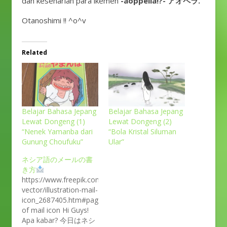
dan keseharian para ikemen
-aoppella!?- アオペラ.
Otanoshimi !! ^o^v
Related
Belajar Bahasa Jepang
Belajar Bahasa Jepang
Lewat Dongeng (1)
Lewat Dongeng (2)
“Nenek Yamanba dari
“Bola Kristal Siluman
Gunung Choufuku”
Ular”
ネシア語のメールの書
き方
https://www.freepik.com/free-
vector/illustration-mail-
icon_2687405.htm#page=1&query=email&position=3Illustratio
of mail icon Hi Guys!
Apa kabar? 今日はネシ