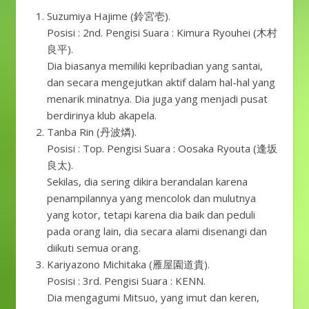
Suzumiya Hajime (鈴宮壱).
Posisi : 2nd. Pengisi Suara : Kimura Ryouhei (木村
良平).
Dia biasanya memiliki kepribadian yang santai,
dan secara mengejutkan aktif dalam hal-hal yang
menarik minatnya. Dia juga yang menjadi pusat
berdirinya klub akapela.
Tanba Rin (丹波燐).
Posisi : Top. Pengisi Suara : Oosaka Ryouta (逢坂
良太).
Sekilas, dia sering dikira berandalan karena
penampilannya yang mencolok dan mulutnya
yang kotor, tetapi karena dia baik dan peduli
pada orang lain, dia secara alami disenangi dan
diikuti semua orang.
Kariyazono Michitaka (雁屋園道貴).
Posisi : 3rd. Pengisi Suara : KENN.
Dia mengagumi Mitsuo, yang imut dan keren,