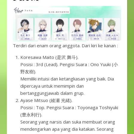
Terdiri dari enam orang anggota. Dari kiri ke kanan :
Koresawa Maito (是沢 舞斗).
Posisi : 3rd (Lead). Pengisi Suara : Ono Yuuki (小
野友樹).
Memiliki intuisi dan ketangkasan yang baik. Dia
dipercaya untuk memimpin dan
bertanggungjawab dalam grup.
Ayase Mitsuo (綾瀬 光緒).
Posisi : Top. Pengisi Suara : Toyonaga Toshiyuki
(豊永利行).
Seorang yang narsis dan suka membuat orang
mendengarkan apa yang dia katakan. Seorang