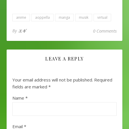
ア語でのメールの書き
方について。。。
Sugiyamaも未だに苦戦
anime
aoppella
manga
musik
virtual
しとりますが、めげず
にCobaし続けてます！
てことでSugiyana流の
By
エギ
0 Comments
ネシア語メールの書き
方紹介します
（完ぺ
きではないけど、ネシ
ア人とちゃんとビジネ
LEAVE A REPLY
スのやり取りできてま
す） 書き出し＝Dear
日本のメールだったら
会社名書いて～様って
Your email address will not be published.
Required
流れだけど、ネシアメ
fields are marked
*
ールはダイレクトに送
る先の名前でOK! 英語
Name
*
と一緒で”Dear”を使う
よ。 Dear Pak/Ibu .....っ
て感じ。 でもSugiyama
の場合”さん”を使うこと
が多いっす。ネシア人
Email
*
の名前って女性か男性