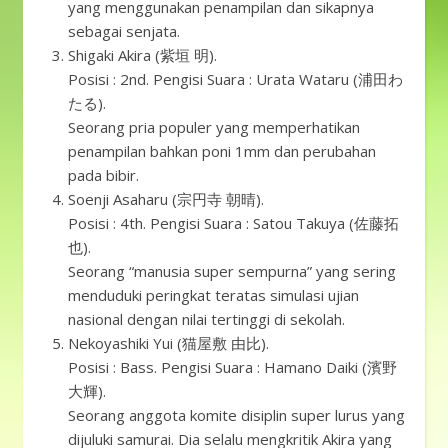
yang menggunakan penampilan dan sikapnya
sebagai senjata.
Shigaki Akira (紫垣 明).
Posisi : 2nd. Pengisi Suara : Urata Wataru (浦田わ
たる).
Seorang pria populer yang memperhatikan
penampilan bahkan poni 1mm dan perubahan
pada bibir.
Soenji Asaharu (宗円寺 朝晴).
Posisi : 4th. Pengisi Suara : Satou Takuya (佐藤拓
也).
Seorang “manusia super sempurna” yang sering
menduduki peringkat teratas simulasi ujian
nasional dengan nilai tertinggi di sekolah.
Nekoyashiki Yui (猫屋敷 由比).
Posisi : Bass. Pengisi Suara : Hamano Daiki (濱野
大輝).
Seorang anggota komite disiplin super lurus yang
dijuluki samurai. Dia selalu mengkritik Akira yang