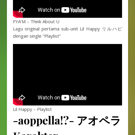
FYA’M – Think About U
Lagu original pertama sub-unit Lil Happy リルハピ
dengan single “Playlist”
Lil Happy – Playlist
-aoppella!?-
アオペラ