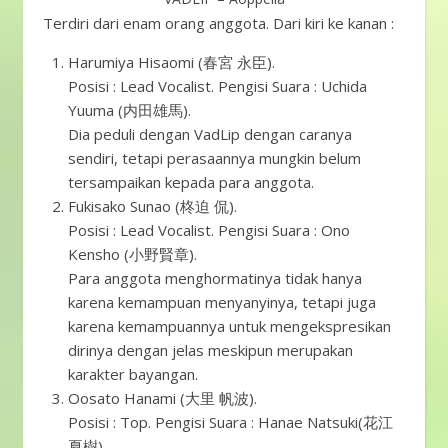
Terdiri dari enam orang anggota. Dari kiri ke kanan :
Harumiya Hisaomi (春宮 永臣).
Posisi : Lead Vocalist. Pengisi Suara : Uchida
Yuuma (内田雄馬).
Dia peduli dengan VadLip dengan caranya
sendiri, tetapi perasaannya mungkin belum
tersampaikan kepada para anggota.
Fukisako Sunao (柊迫 侃).
Posisi : Lead Vocalist. Pengisi Suara : Ono
Kensho (小野賢章).
Para anggota menghormatinya tidak hanya
karena kemampuan menyanyinya, tetapi juga
karena kemampuannya untuk mengekspresikan
dirinya dengan jelas meskipun merupakan
karakter bayangan.
Oosato Hanami (大里 帆波).
Posisi : Top. Pengisi Suara : Hanae Natsuki(花江
夏樹).