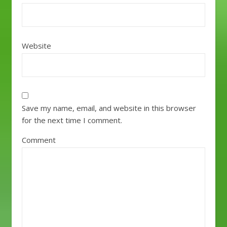
か区別付かないことが
多くて。。。その度に
同僚（ネシア人）に聞
くのも面倒なので”さ
Website
ん”に辿り着きました。
Dear ...... san, って書
きだしてます。 2. 挨拶
＝Selamat
pagi/siang/sore/mala
名前の後は多分「いつ
Save my name, email, and website in this browser
も大変お世話になって
for the next time I comment.
おります」とかこんな
感じの挨拶入りますよ
Comment
ねぇ ネシア語の場
合"Terima kaish atas
kerja sama
sebelumnya"（以前か
ら一緒に仕事してくれ
てありがとう）こんな
感じになるんです
が。。。 ぶっちゃけあ
んま見ないっすね。