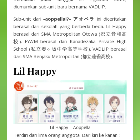
diumumkan sub-unit baru bernama VADLIP.
Sub-unit dari
-aoppella!?- アオペラ
ini diceritakan
berasal dari sekolah yang berbeda-beda. Lil Happy
berasal dari SMA Metropolitan Otowa (都立音和高
校). FYA’M berasal dari Kanadezaka Private High
School (私立奏ヶ坂中学高等学校). VADLIP berasal
dari SMA Renjaku Metropolitan (都立蓮雀高校).
Lil Happy
Lil Happy – Aoppella
Terdiri dari lima orang anggota. Dari kiri ke kanan :