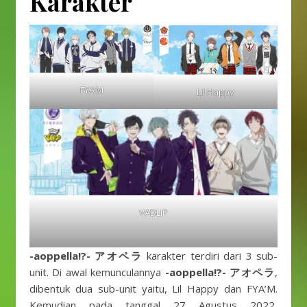
Karakter
FYA’M
Lil Happy
VADLIP
-aoppella!?- アオペラ
karakter terdiri dari 3 sub-
unit. Di awal kemunculannya
-aoppella!?- アオペラ
,
dibentuk dua sub-unit yaitu, Lil Happy dan FYA’M.
Kemudian pada tanggal 27 Agustus 2022,