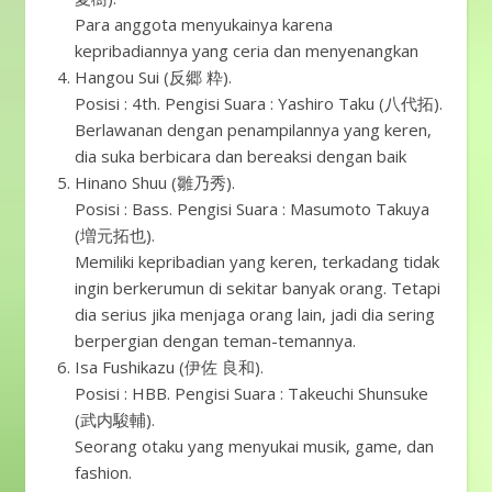
Para anggota menyukainya karena
kepribadiannya yang ceria dan menyenangkan
Hangou Sui (反郷 粋).
Posisi : 4th. Pengisi Suara : Yashiro Taku (八代拓).
Berlawanan dengan penampilannya yang keren,
dia suka berbicara dan bereaksi dengan baik
Hinano Shuu (雛乃秀).
Posisi : Bass. Pengisi Suara : Masumoto Takuya
(増元拓也).
Memiliki kepribadian yang keren, terkadang tidak
ingin berkerumun di sekitar banyak orang. Tetapi
dia serius jika menjaga orang lain, jadi dia sering
berpergian dengan teman-temannya.
Isa Fushikazu (伊佐 良和).
Posisi : HBB. Pengisi Suara : Takeuchi Shunsuke
(武内駿輔).
Seorang otaku yang menyukai musik, game, dan
fashion.