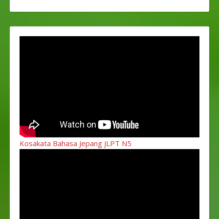
Kosakata Bahasa Jepang JLPT N5