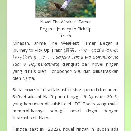
Novel The Weakest Tamer
Began a Journey to Pick Up
Trash
Minasan, anime The Weakest Tamer Began a
Journey to Pick Up Trash (最弱テイマーはゴミ拾いの
旅を始めました。,
Saijaku Teimā wa Gomihiroi no
Tabi o Hajimemashita
) diangkat dari novel ringan
yang ditulis oleh Honobonoru500 dan diilustrasikan
oleh Nama.
Serial novel ini diserialisasi di situs penerbitan novel
Shōsetsuka ni Narō pada tanggal 9 Agustus 2018,
yang kemudian diakuisisi oleh TO Books yang mulai
menerbitkannya sebagai novel ringan dengan
ilustrasi oleh Nama.
Hingga saat ini (2023), novel ringan ini sudah ada