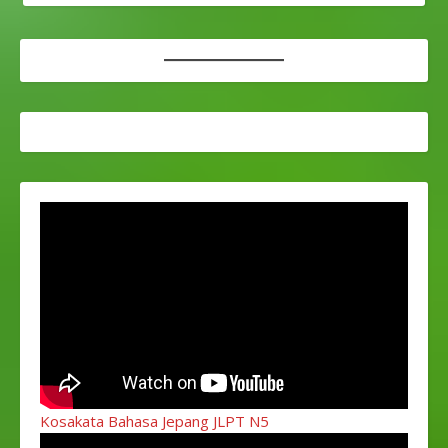
Kosakata Bahasa Jepang JLPT N5