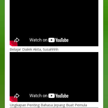
Belajar Dialek Akita, Susahhhh
Ungkapan Penting Bahasa Jepang Buat Pemula