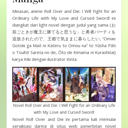
Minasan, anime Roll Over and Die: I Will Fight for an
Ordinary Life with My Love and Cursed Sword! ini
diangkat dari light novel dengan judul yang sama (お
前ごときが魔王に勝てると思うな」と勇者パーティを
追放されたので、王都で気ままに暮らしたい, “Omae
Gotoki ga Maō ni Kateru to Omou na” to Yūsha Pāti
o Tsuihō Sareta no de, Ōto de Kimama ni Kurashitai)
karya Kiki dengan ilustrator Kinta.
Novel Roll Over and Die: I Will Fight for an Ordinary Life
with My Love and Cursed Sword!
Novel Roll Over and Die ini pertama kali memulai
serialisasi daring di situs web penerbitan novel