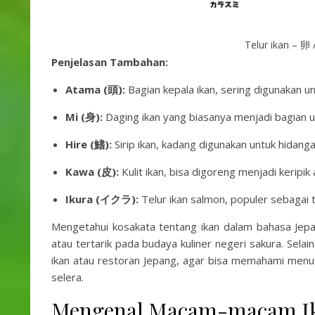
Telur ikan – 卵
Penjelasan Tambahan:
Atama (頭):
Bagian kepala ikan, sering digunakan un
Mi (身):
Daging ikan yang biasanya menjadi bagian ut
Hire (鰭):
Sirip ikan, kadang digunakan untuk hidanga
Kawa (皮):
Kulit ikan, bisa digoreng menjadi keripi
Ikura (イクラ):
Telur ikan salmon, populer sebagai t
Mengetahui kosakata tentang ikan dalam bahasa Jepa
atau tertarik pada budaya kuliner negeri sakura. Selai
ikan atau restoran Jepang, agar bisa memahami men
selera.
Mengenal Macam-macam Ik