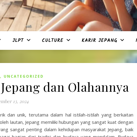
JLPT
CULTURE
KARIR JEPANG
,
UNCATEGORIZED
 Jepang dan Olahannya
mber 13, 2024
 dan unik, terutama dalam hal istilah-istilah yang berkaitan
i oleh lautan, Jepang memiliki hubungan yang sangat kuat dengan
 yang sangat penting dalam kehidupan masyarakat Jepang, baik
agai bagian dari tradisi dan budaya yang mendalam. Budaya