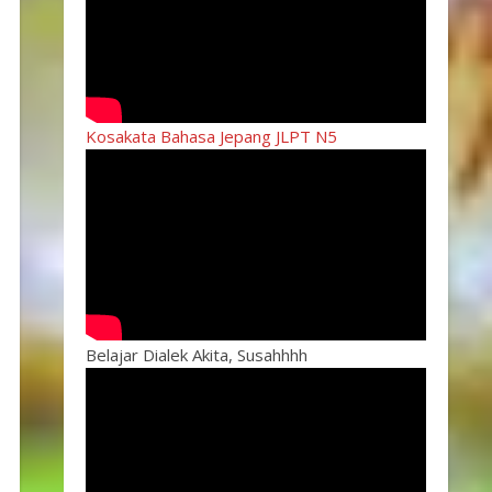
Kosakata Bahasa Jepang JLPT N5
Belajar Dialek Akita, Susahhhh