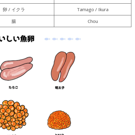
卵 / イクラ
Tamago / Ikura
腸
Chou