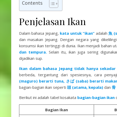
Contents
Penjelasan Ikan
Dalam bahasa Jepang,
kata untuk “ikan”
adalah
魚 (s
dan masakan Jepang. Dengan negara yang dikelilingi
konsumsi ikan tertinggi di dunia. Ikan menjadi bahan u
dan tempura.
Selain itu, ikan juga sering digunak
dijadikan sup.
Ikan dalam bahasa Jepang tidak hanya sekadar 
berbeda, tergantung dari spesiesnya, cara penya
(maguro)
berarti tuna,
さば (saba) berarti makar
bagian-bagian ikan seperti
頭 (atama, kepala)
dan
骨 
Berikut ini adalah tabel kosakata
bagian-bagian ikan
d
Bagian Ikan
B