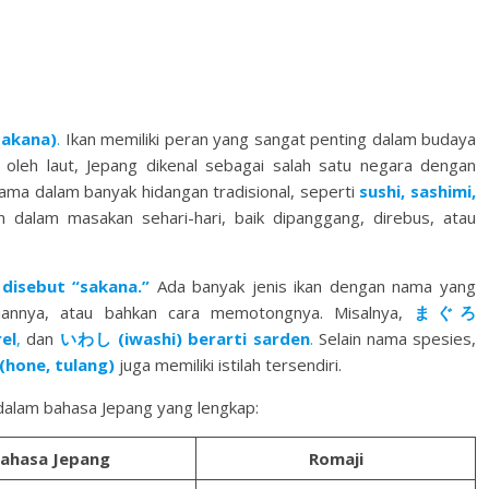
akana)
.
Ikan memiliki peran yang sangat penting dalam budaya
 oleh laut, Jepang dikenal sebagai salah satu negara dengan
tama dalam banyak hidangan tradisional, seperti
s
ushi,
sashimi,
an dalam masakan sehari-hari, baik dipanggang, direbus, atau
disebut “sakana.”
Ada banyak jenis ikan dengan nama yang
jiannya, atau bahkan cara memotongnya. Misalnya,
まぐろ
el
,
dan
いわし (iwashi) berarti sarden
.
Selain nama spesies,
(hone, tulang)
juga memiliki istilah tersendiri.
alam bahasa Jepang yang lengkap:
ahasa Jepang
Romaji