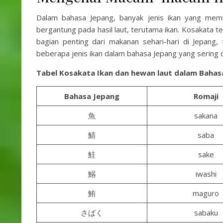
Dalam bahasa Jepang, banyak jenis ikan yang memili
bergantung pada hasil laut, terutama ikan. Kosakata t
bagian penting dari makanan sehari-hari di Jepang, 
beberapa jenis ikan dalam bahasa Jepang yang sering d
Tabel Kosakata Ikan dan hewan laut dalam Bahas
Bahasa Jepang
Romaji
魚
sakana
鯖
saba
鮭
sake
鰯
iwashi
鮪
maguro
さばく
sabaku