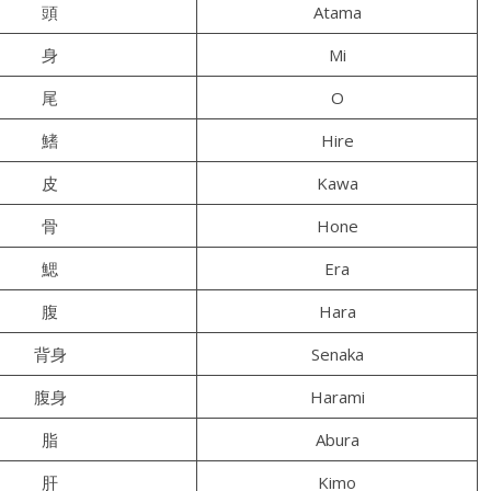
頭
Atama
身
Mi
尾
O
鰭
Hire
皮
Kawa
骨
Hone
鰓
Era
腹
Hara
背身
Senaka
腹身
Harami
脂
Abura
肝
Kimo