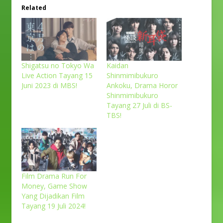
Related
Shigatsu no Tokyo Wa
Kaidan
Live Action Tayang 15
Shinmimibukuro
Juni 2023 di MBS!
Ankoku, Drama Horor
Shinmimibukuro
Tayang 27 Juli di BS-
TBS!
Film Drama Run For
Money, Game Show
Yang Dijadikan Film
Tayang 19 Juli 2024!