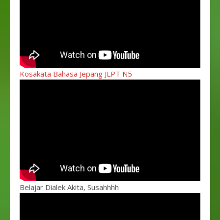
Kosakata Bahasa Jepang JLPT N5
Belajar Dialek Akita, Susahhhh