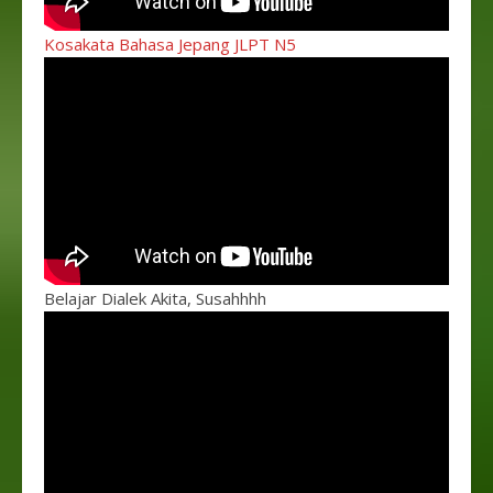
Kosakata Bahasa Jepang JLPT N5
Belajar Dialek Akita, Susahhhh