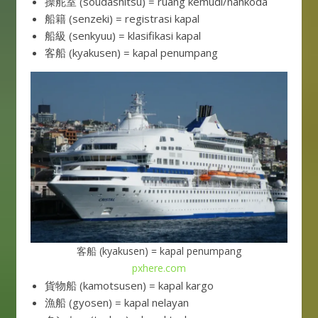
操舵室 (soudashitsu) = ruang kemudi/nahkoda
船籍 (senzeki) = registrasi kapal
船級 (senkyuu) = klasifikasi kapal
客船 (kyakusen) = kapal penumpang
客船 (kyakusen) = kapal penumpang
pxhere.com
貨物船 (kamotsusen) = kapal kargo
漁船 (gyosen) = kapal nelayan