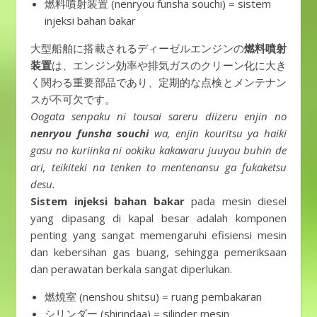
燃料噴射装置 (nenryou funsha souchi) = sistem
injeksi bahan bakar
大型船舶に搭載されるディーゼルエンジンの
燃料噴射
装置
は、エンジン効率や排気ガスのクリーン化に大き
く関わる重要部品であり、定期的な点検とメンテナン
スが不可欠です。
Oogata senpaku ni tousai sareru diizeru enjin no
nenryou funsha souchi
wa, enjin kouritsu ya haiki
gasu no kuriinka ni ookiku kakawaru juuyou buhin de
ari, teikiteki na tenken to mentenansu ga fukaketsu
desu.
Sistem injeksi bahan bakar
pada mesin diesel
yang dipasang di kapal besar adalah komponen
penting yang sangat memengaruhi efisiensi mesin
dan kebersihan gas buang, sehingga pemeriksaan
dan perawatan berkala sangat diperlukan.
燃焼室 (nenshou shitsu) = ruang pembakaran
シリンダー (shirindaa) = silinder mesin