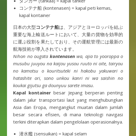
タンカー (tankaa) = kapal tanker
コンテナ船 (kontenasen) = kapal peti kemas,
kapal kontainer
日本の大型
コンテナ船
は、アジアとヨーロッパを結ぶ
重要な海上輸送ルートにおいて、大量の貨物を効率的
に運ぶ役割を果たしており、その運航管理には最新の
航海技術が導入されています。
Nihon no ougata
kontenasen
wa, ajia to yooroppa o
musubu juuyou na kaijou yusou ruuto ni oite, tairyou
no kamotsu o kouritsuteki ni hakobu yakuwari o
hatashite ori, sono unkou kanri ni wa saishin no
koukai gijutsu ga dounyuu sarete imasu.
Kapal kontainer
besar Jepang berperan penting
dalam jalur transportasi laut yang menghubungkan
Asia dan Eropa, mengangkut muatan dalam jumlah
besar secara efisien, di mana teknologi navigasi
terkini diterapkan dalam pengelolaan operasionalnya.
潜水艦 (sensuikan) = kapal selam