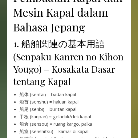
Mesin Kapal dalam
Bahasa Jepang
1. 船舶関連の基本用語
(Senpaku Kanren no Kihon
Yougo) – Kosakata Dasar
tentang Kapal
船体 (sentai) = badan kapal
船首 (senshu) = haluan kapal
船尾 (senbi) = buritan kapal
甲板 (kanpan) = geladak/dek kapal
船倉 (sensou) = ruang kargo, palka
船室 (senshitsu) = kamar di kapal