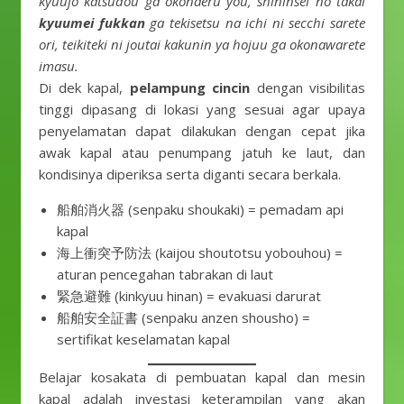
kyuujo katsudou ga okonaeru you, shininsei no takai
kyuumei fukkan
ga tekisetsu na ichi ni secchi sarete
ori, teikiteki ni joutai kakunin ya hojuu ga okonawarete
imasu.
Di dek kapal,
pelampung cincin
dengan visibilitas
tinggi dipasang di lokasi yang sesuai agar upaya
penyelamatan dapat dilakukan dengan cepat jika
awak kapal atau penumpang jatuh ke laut, dan
kondisinya diperiksa serta diganti secara berkala.
船舶消火器 (senpaku shoukaki) = pemadam api
kapal
海上衝突予防法 (kaijou shoutotsu yobouhou) =
aturan pencegahan tabrakan di laut
緊急避難 (kinkyuu hinan) = evakuasi darurat
船舶安全証書 (senpaku anzen shousho) =
sertifikat keselamatan kapal
Belajar kosakata di pembuatan kapal dan mesin
kapal adalah investasi keterampilan yang akan