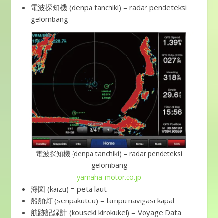
電波探知機 (denpa tanchiki) = radar pendeteksi
gelombang
電波探知機 (denpa tanchiki) = radar pendeteksi
gelombang
yamaha-motor.co.jp
海図 (kaizu) = peta laut
船舶灯 (senpakutou) = lampu navigasi kapal
航跡記録計 (kouseki kirokukei) = Voyage Data