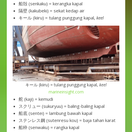
船殻 (senkaku) = kerangka kapal
隔壁 (kakubeki) = sekat kedap air
キール (kiiru) = tulang punggung kapal,
keel
キール (kiiru) = tulang punggung kapal,
keel
marineinsight.com
舵 (kaji) = kemudi
スクリュー (sukuryuu) = baling-baling kapal
船底 (sentei) = lambung bawah kapal
ステンレス鋼 (sutenresu kou) = baja tahan karat
船枠 (senwaku) = rangka kapal