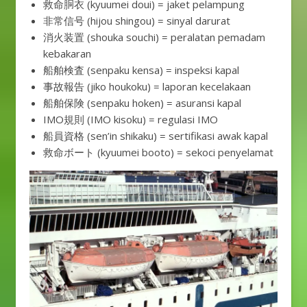
救命胴衣 (kyuumei doui) = jaket pelampung
非常信号 (hijou shingou) = sinyal darurat
消火装置 (shouka souchi) = peralatan pemadam
kebakaran
船舶検査 (senpaku kensa) = inspeksi kapal
事故報告 (jiko houkoku) = laporan kecelakaan
船舶保険 (senpaku hoken) = asuransi kapal
IMO規則 (IMO kisoku) = regulasi IMO
船員資格 (sen’in shikaku) = sertifikasi awak kapal
救命ボート (kyuumei booto) = sekoci penyelamat