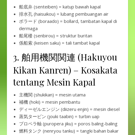
船底弁 (senteiben) = katup bawah kapal
排水孔 (haisuikou) = lubang pembuangan air
ボラード (boraado) = bollard, tambatan kapal di
dermaga
船尾楼 (senbirou) = struktur buritan
係船索 (keisen saku) = tali tambat kapal
3. 舶用機関関連 (Hakuyou
Kikan Kanren) – Kosakata
tentang Mesin Kapal
主機関 (shukikan) = mesin utama
補機 (hoki) = mesin pembantu
ディーゼルエンジン (diizeru enjin) = mesin diesel
蒸気タービン (jouki taabin) = turbin uap
プロペラ軸 (puropera jiku) = poros baling-baling
燃料タンク (nenryou tanku) = tangki bahan bakar