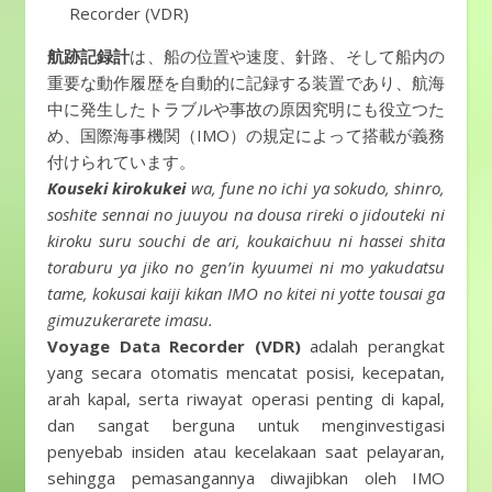
Recorder (VDR)
航跡記録計
は、船の位置や速度、針路、そして船内の
重要な動作履歴を自動的に記録する装置であり、航海
中に発生したトラブルや事故の原因究明にも役立つた
め、国際海事機関（IMO）の規定によって搭載が義務
付けられています。
Kouseki kirokukei
wa, fune no ichi ya sokudo, shinro,
soshite sennai no juuyou na dousa rireki o jidouteki ni
kiroku suru souchi de ari, koukaichuu ni hassei shita
toraburu ya jiko no gen’in kyuumei ni mo yakudatsu
tame, kokusai kaiji kikan IMO no kitei ni yotte tousai ga
gimuzukerarete imasu.
Voyage Data Recorder (VDR)
adalah perangkat
yang secara otomatis mencatat posisi, kecepatan,
arah kapal, serta riwayat operasi penting di kapal,
dan sangat berguna untuk menginvestigasi
penyebab insiden atau kecelakaan saat pelayaran,
sehingga pemasangannya diwajibkan oleh IMO