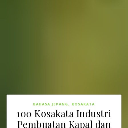
,
BAHASA JEPANG
KOSAKATA
100 Kosakata Industri
Pembuatan Kapal dan