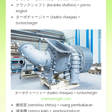
クランクシャフト (kuranku shafuto) = poros
engkol
ターボチャージャー (taabo chaajaa) =
turbocharger
ターボチャージャー (taabo chaajaa) =
turbocharger
marineinsight.com
燃焼室 (nenshou shitsu) = ruang pembakaran
減速機 (genso kuki) =
gearbox/reducer