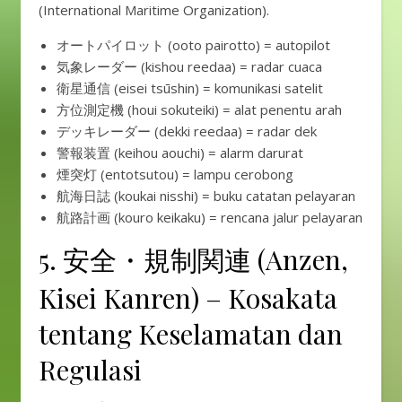
(International Maritime Organization).
オートパイロット (ooto pairotto) = autopilot
気象レーダー (kishou reedaa) = radar cuaca
衛星通信 (eisei tsūshin) = komunikasi satelit
方位測定機 (houi sokuteiki) = alat penentu arah
デッキレーダー (dekki reedaa) = radar dek
警報装置 (keihou aouchi) = alarm darurat
煙突灯 (entotsutou) = lampu cerobong
航海日誌 (koukai nisshi) = buku catatan pelayaran
航路計画 (kouro keikaku) = rencana jalur pelayaran
5. 安全・規制関連 (Anzen,
Kisei Kanren) – Kosakata
tentang Keselamatan dan
Regulasi