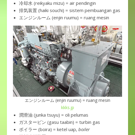
冷却水 (reikyaku mizu) = air pendingin
排気装置 (haiki souchi) = sistem pembuangan gas
エンジンルーム (enjin ruumu) = ruang mesin
エンジンルーム (enjin ruumu) = ruang mesin
kkks.jp
潤滑油 (junka tsuyu) = oli pelumas
ガスタービン (gasu taabin) = turbin gas
ボイラー (boira) = ketel uap,
boiler