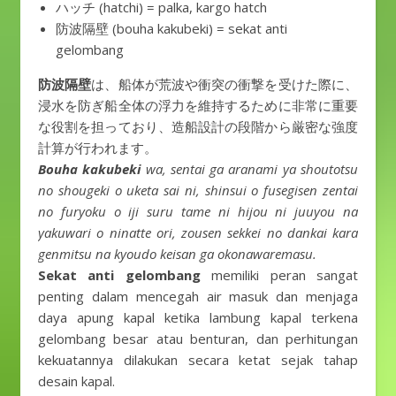
ハッチ (hatchi) = palka, kargo hatch
防波隔壁 (bouha kakubeki) = sekat anti
gelombang
防波隔壁
は、船体が荒波や衝突の衝撃を受けた際に、
浸水を防ぎ船全体の浮力を維持するために非常に重要
な役割を担っており、造船設計の段階から厳密な強度
計算が行われます。
Bouha kakubeki
wa, sentai ga aranami ya shoutotsu
no shougeki o uketa sai ni, shinsui o fusegisen zentai
no furyoku o iji suru tame ni hijou ni juuyou na
yakuwari o ninatte ori, zousen sekkei no dankai kara
genmitsu na kyoudo keisan ga okonawaremasu.
Sekat anti gelombang
memiliki peran sangat
penting dalam mencegah air masuk dan menjaga
daya apung kapal ketika lambung kapal terkena
gelombang besar atau benturan, dan perhitungan
kekuatannya dilakukan secara ketat sejak tahap
desain kapal.