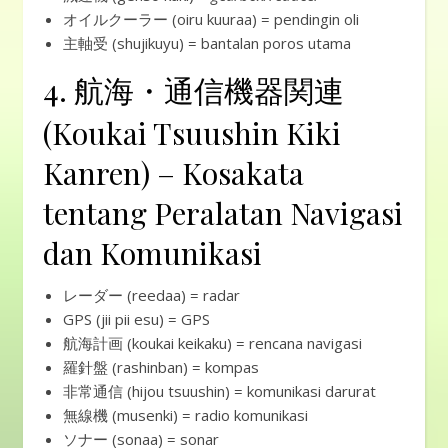
オイルクーラー (oiru kuuraa) = pendingin oli
主軸受 (shujikuyu) = bantalan poros utama
4. 航海・通信機器関連
(Koukai Tsuushin Kiki
Kanren) – Kosakata
tentang Peralatan Navigasi
dan Komunikasi
レーダー (reedaa) = radar
GPS (jii pii esu) = GPS
航海計画 (koukai keikaku) = rencana navigasi
羅針盤 (rashinban) = kompas
非常通信 (hijou tsuushin) = komunikasi darurat
無線機 (musenki) = radio komunikasi
ソナー (sonaa) = sonar