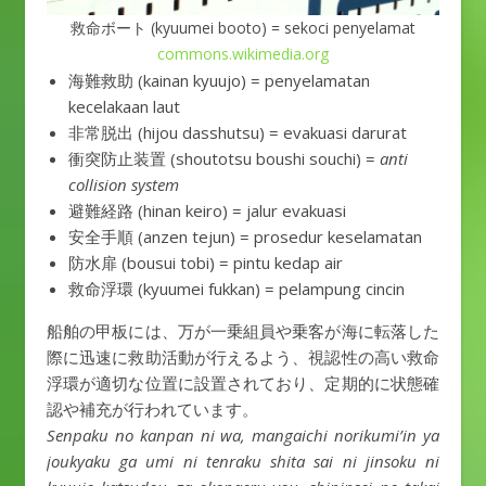
救命ボート (kyuumei booto) = sekoci penyelamat
commons.wikimedia.org
海難救助 (kainan kyuujo) = penyelamatan
kecelakaan laut
非常脱出 (hijou dasshutsu) = evakuasi darurat
衝突防止装置 (shoutotsu boushi souchi) =
anti
collision system
避難経路 (hinan keiro) = jalur evakuasi
安全手順 (anzen tejun) = prosedur keselamatan
防水扉 (bousui tobi) = pintu kedap air
救命浮環 (kyuumei fukkan) = pelampung cincin
船舶の甲板には、万が一乗組員や乗客が海に転落した
際に迅速に救助活動が行えるよう、視認性の高い救命
浮環が適切な位置に設置されており、定期的に状態確
認や補充が行われています。
Senpaku no kanpan ni wa, mangaichi norikumi’in ya
joukyaku ga umi ni tenraku shita sai ni jinsoku ni