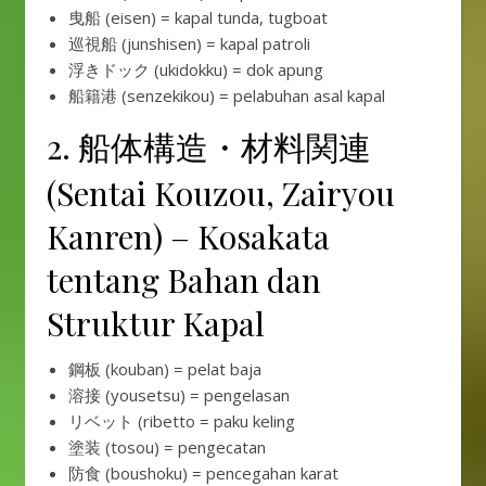
曳船 (eisen) = kapal tunda, tugboat
巡視船 (junshisen) = kapal patroli
浮きドック (ukidokku) = dok apung
船籍港 (senzekikou) = pelabuhan asal kapal
2. 船体構造・材料関連
(Sentai Kouzou, Zairyou
Kanren) – Kosakata
tentang Bahan dan
Struktur Kapal
鋼板 (kouban) = pelat baja
溶接 (yousetsu) = pengelasan
リベット (ribetto = paku keling
塗装 (tosou) = pengecatan
防食 (boushoku) = pencegahan karat