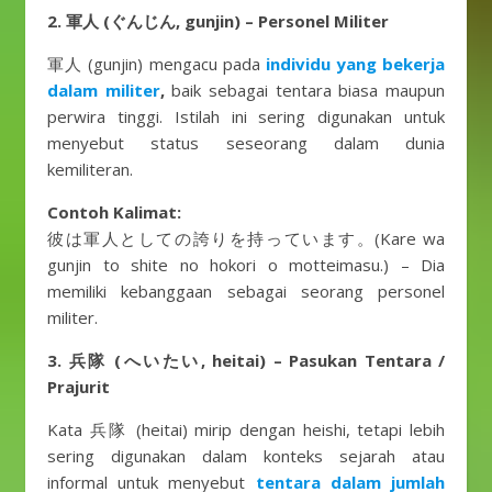
2. 軍人 (ぐんじん, gunjin) – Personel Militer
軍人 (gunjin) mengacu pada
individu yang bekerja
dalam militer
,
baik sebagai tentara biasa maupun
perwira tinggi. Istilah ini sering digunakan untuk
menyebut status seseorang dalam dunia
kemiliteran.
Contoh Kalimat:
彼は軍人としての誇りを持っています。(Kare wa
gunjin to shite no hokori o motteimasu.) – Dia
memiliki kebanggaan sebagai seorang personel
militer.
3. 兵隊 (へいたい, heitai) – Pasukan Tentara /
Prajurit
Kata 兵隊 (heitai) mirip dengan heishi, tetapi lebih
sering digunakan dalam konteks sejarah atau
informal untuk menyebut
tentara dalam jumlah