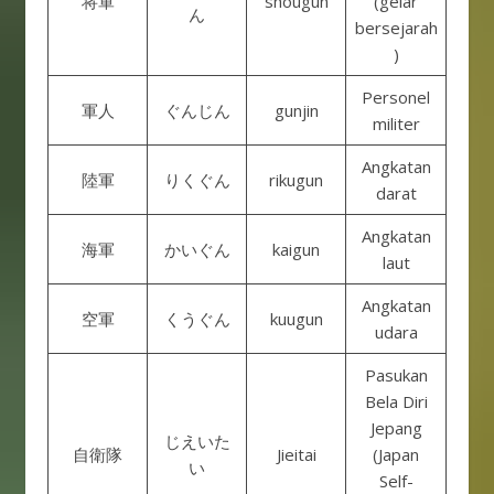
将軍
shougun
(gelar
ん
bersejarah
)
Personel
軍人
ぐんじん
gunjin
militer
Angkatan
陸軍
りくぐん
rikugun
darat
Angkatan
海軍
かいぐん
kaigun
laut
Angkatan
空軍
くうぐん
kuugun
udara
Pasukan
Bela Diri
Jepang
じえいた
自衛隊
Jieitai
(Japan
い
Self-