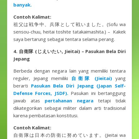
banyak.
Contoh Kalimat:
祖父は戦争中、兵隊として戦いました。(Sofu wa
sensou-chuu, heitai toshite tatakaimashita.) – Kakek
saya bertarung sebagai tentara selama perang.
4. 自衛隊 (じえいたい, Jieitai) – Pasukan Bela Diri
Jepang
Berbeda dengan negara lain yang memiliki tentara
reguler, Jepang memiliki
自衛隊 (Jieitai)
yang
berarti
Pasukan Bela Diri Jepang (Japan Self-
Defense Forces, JSDF).
Pasukan ini bertanggung
jawab atas
pertahanan negara
tetapi tidak
dikategorikan sebagai militer dalam arti tradisional
karena pembatasan konstitusi.
Contoh Kalimat:
自衛隊は日本の防衛に努めています。(Jieitai wa