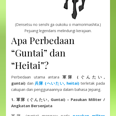
(Densetsu no senshi ga oukoku o mamorimashita.)
Pejuang legendaris melindungi kerajaan.
Apa Perbedaan
“Guntai” dan
“Heitai”?
Perbedaan utama antara
軍隊 (ぐんたい,
guntai)
dan
兵隊 (へいたい, heitai)
terletak pada
cakupan dan penggunaannya dalam bahasa Jepang.
1. 軍隊 (ぐんたい, Guntai) – Pasukan Militer /
Angkatan Bersenjata
軍隊 (guntai) mengacu pada
pasukan militer