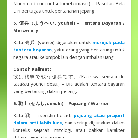
Nihon no bouei ni tsutometeimasu.) – Pasukan Bela
Diri bertugas untuk pertahanan Jepang.
5. 傭兵 (ようへい, youhei) – Tentara Bayaran /
Mercenary
Kata 傭兵 (youhei) digunakan untuk
merujuk pada
tentara bayaran
, yaitu orang yang bertarung untuk
negara atau kelompok lain dengan imbalan uang.
Contoh Kalimat:
彼は戦争で戦う傭兵です。(Kare wa sensou de
tatakau youhei desu.) – Dia adalah tentara bayaran
yang bertarung dalam perang.
6. 戦士 (せんし, senshi) – Pejuang / Warrior
Kata 戦士 (senshi) berarti
pejuang atau prajurit
dalam arti lebih luas
,
dan sering digunakan dalam
konteks sejarah, mitologi, atau bahkan karakter
dalam anime dan manga.