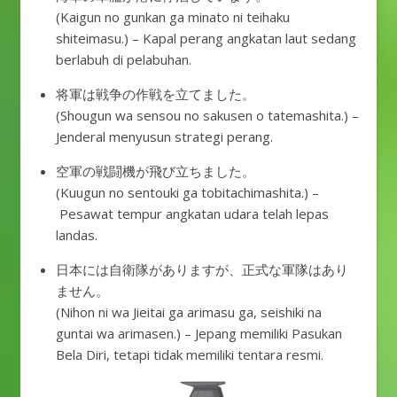
(Kaigun no gunkan ga minato ni teihaku
shiteimasu.) – Kapal perang angkatan laut sedang
berlabuh di pelabuhan.
将軍は戦争の作戦を立てました。
(Shougun wa sensou no sakusen o tatemashita.) –
Jenderal menyusun strategi perang.
空軍の戦闘機が飛び立ちました。
(Kuugun no sentouki ga tobitachimashita.) –
Pesawat tempur angkatan udara telah lepas
landas.
日本には自衛隊がありますが、正式な軍隊はあり
ません。
(Nihon ni wa Jieitai ga arimasu ga, seishiki na
guntai wa arimasen.) – Jepang memiliki Pasukan
Bela Diri, tetapi tidak memiliki tentara resmi.