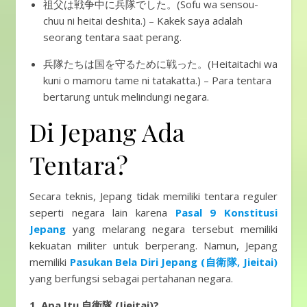
祖父は戦争中に兵隊でした。(Sofu wa sensou-
chuu ni heitai deshita.) – Kakek saya adalah
seorang tentara saat perang.
兵隊たちは国を守るために戦った。(Heitaitachi wa
kuni o mamoru tame ni tatakatta.) – Para tentara
bertarung untuk melindungi negara.
Di Jepang Ada
Tentara?
Secara teknis, Jepang tidak memiliki tentara reguler
seperti negara lain karena
Pasal 9 Konstitusi
Jepang
yang melarang negara tersebut memiliki
kekuatan militer untuk berperang. Namun, Jepang
memiliki
Pasukan Bela Diri Jepang (自衛隊, Jieitai)
yang berfungsi sebagai pertahanan negara.
1. Apa Itu 自衛隊 (Jieitai)?