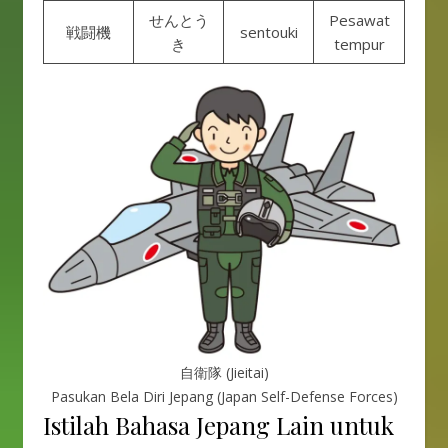
せんとう
Pesawat
戦闘機
sentouki
き
tempur
自衛隊 (Jieitai)
Pasukan Bela Diri Jepang (Japan Self-Defense Forces)
Istilah Bahasa Jepang Lain untuk