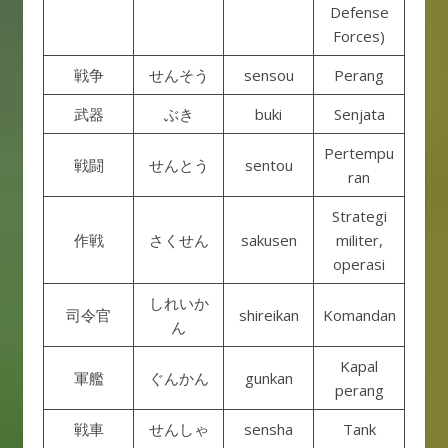
Defense
Forces)
戦争
せんそう
sensou
Perang
武器
ぶき
buki
Senjata
Pertempu
戦闘
せんとう
sentou
ran
Strategi
作戦
さくせん
sakusen
militer,
operasi
しれいか
司令官
shireikan
Komandan
ん
Kapal
軍艦
ぐんかん
gunkan
perang
戦車
せんしゃ
sensha
Tank