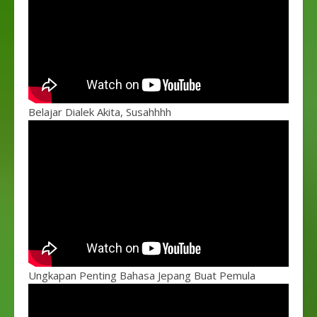
Belajar Dialek Akita, Susahhhh
Ungkapan Penting Bahasa Jepang Buat Pemula