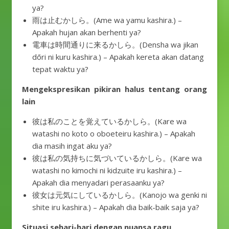
ya?
雨は止むかしら。(Ame wa yamu kashira.) –
Apakah hujan akan berhenti ya?
電車は時間通りに来るかしら。(Densha wa jikan
dōri ni kuru kashira.) – Apakah kereta akan datang
tepat waktu ya?
Mengekspresikan pikiran halus tentang orang
lain
彼は私のことを覚えているかしら。(Kare wa
watashi no koto o oboeteiru kashira.) – Apakah
dia masih ingat aku ya?
彼は私の気持ちに気づいているかしら。(Kare wa
watashi no kimochi ni kidzuite iru kashira.) –
Apakah dia menyadari perasaanku ya?
彼女は元気にしているかしら。(Kanojo wa genki ni
shite iru kashira.) – Apakah dia baik-baik saja ya?
Situasi sehari-hari dengan nuansa ragu