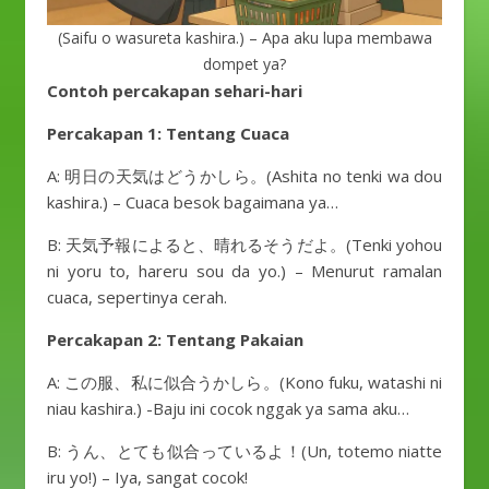
(Saifu o wasureta kashira.) – Apa aku lupa membawa
dompet ya?
Contoh percakapan sehari-hari
Percakapan 1: Tentang Cuaca
A: 明日の天気はどうかしら。(Ashita no tenki wa dou
kashira.) – Cuaca besok bagaimana ya…
B: 天気予報によると、晴れるそうだよ。(Tenki yohou
ni yoru to, hareru sou da yo.) – Menurut ramalan
cuaca, sepertinya cerah.
Percakapan 2: Tentang Pakaian
A: この服、私に似合うかしら。(Kono fuku, watashi ni
niau kashira.) -Baju ini cocok nggak ya sama aku…
B: うん、とても似合っているよ！(Un, totemo niatte
iru yo!) – Iya, sangat cocok!