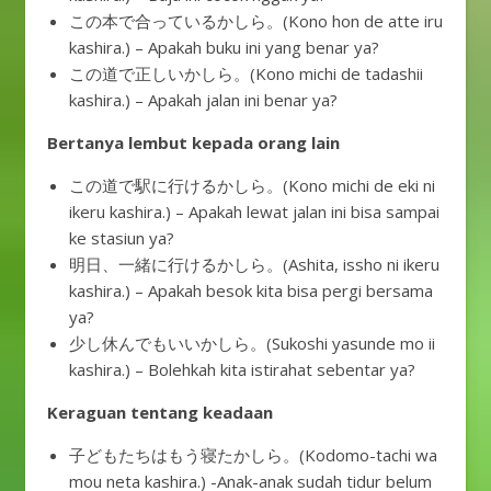
この本で合っているかしら。(Kono hon de atte iru
kashira.) – Apakah buku ini yang benar ya?
この道で正しいかしら。(Kono michi de tadashii
kashira.) – Apakah jalan ini benar ya?
Bertanya lembut kepada orang lain
この道で駅に行けるかしら。(Kono michi de eki ni
ikeru kashira.) – Apakah lewat jalan ini bisa sampai
ke stasiun ya?
明日、一緒に行けるかしら。(Ashita, issho ni ikeru
kashira.) – Apakah besok kita bisa pergi bersama
ya?
少し休んでもいいかしら。(Sukoshi yasunde mo ii
kashira.) – Bolehkah kita istirahat sebentar ya?
Keraguan tentang keadaan
子どもたちはもう寝たかしら。(Kodomo-tachi wa
mou neta kashira.) -Anak-anak sudah tidur belum