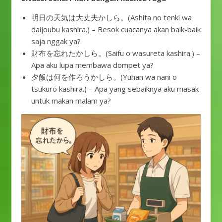
明日の天気は大丈夫かしら。(Ashita no tenki wa
daijoubu kashira.) – Besok cuacanya akan baik-baik
saja nggak ya?
財布を忘れたかしら。(Saifu o wasureta kashira.) –
Apa aku lupa membawa dompet ya?
夕飯は何を作ろうかしら。(Yūhan wa nani o
tsukurō kashira.) – Apa yang sebaiknya aku masak
untuk makan malam ya?