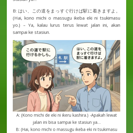
B: はい、この道をまっすぐ行けば駅に着きますよ。
(Hai, kono michi o massugu ikeba eki ni tsukimasu
yo.) – Ya, kalau lurus terus lewat jalan ini, akan
sampai ke stasiun.
A: (Kono michi de eki ni ikeru kashira.) -Apakah lewat
jalan ini bisa sampai ke stasiun ya…
B: (Hai, kono michi o massugu ikeba eki ni tsukimasu