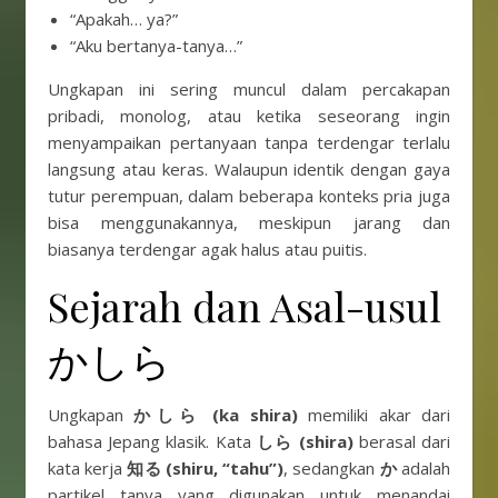
“Apakah… ya?”
“Aku bertanya-tanya…”
Ungkapan ini sering muncul dalam percakapan
pribadi, monolog, atau ketika seseorang ingin
menyampaikan pertanyaan tanpa terdengar terlalu
langsung atau keras. Walaupun identik dengan gaya
tutur perempuan, dalam beberapa konteks pria juga
bisa menggunakannya, meskipun jarang dan
biasanya terdengar agak halus atau puitis.
Sejarah dan Asal-usul
かしら
Ungkapan
かしら (ka shira)
memiliki akar dari
bahasa Jepang klasik. Kata
しら (shira)
berasal dari
kata kerja
知る (shiru, “tahu”)
, sedangkan
か
adalah
partikel tanya yang digunakan untuk menandai