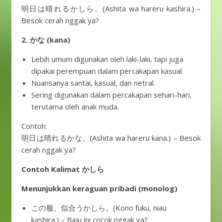
明日は晴れるかしら。(Ashita wa hareru kashira.) –
Besok cerah nggak ya?
2. かな (kana)
Lebih umum digunakan oleh laki-laki, tapi juga
dipakai perempuan dalam percakapan kasual.
Nuansanya santai, kasual, dan netral.
Sering digunakan dalam percakapan sehari-hari,
terutama oleh anak muda.
Contoh:
明日は晴れるかな。(Ashita wa hareru kana.) – Besok
cerah nggak ya?
Contoh Kalimat かしら
Menunjukkan keraguan pribadi (monolog)
この服、似合うかしら。(Kono fuku, niau
kashira.) – Baju ini cocok nggak ya?