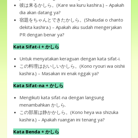
彼は来るかしら。(Kare wa kuru kashira.) – Apakah
dia akan datang ya?
宿題をちゃんとできたかしら。(Shukudai o chanto
dekita kashira.) – Apakah aku sudah mengerjakan
PR dengan benar ya?
Kata Sifat-i + かしら
Untuk menyatakan keraguan dengan kata sifat-i.
この料理はおいしいかしら。(Kono ryouri wa oishii
kashira.) – Masakan ini enak nggak ya?
Kata Sifat-na + かしら
Mengikuti kata sifat-na dengan langsung
menambahkan かしら.
この部屋は静かかしら。(Kono heya wa shizuka
kashira.) – Apakah ruangan ini tenang ya?
Kata Benda + かしら