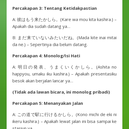
Percakapan 3: Tentang Ketidakpastian
A: 彼はもう来たかしら。(Kare wa mou kita kashira.) –
Apakah dia sudah datang ya…
B: まだ来ていないみたいだね。(Mada kite inai mitai
da ne.) – Sepertinya dia belum datang.
Percakapan 4: Monolog/Isi Hati
A: 明日の発表、うまくいくかしら。(Ashita no
happyou, umaku iku kashira.) – Apakah presentasiku
besok akan berjalan lancar ya…
(Tidak ada lawan bicara, ini monolog pribadi)
Percakapan 5: Menanyakan Jalan
A: この道で駅に行けるかしら。(Kono michi de eki ni
ikeru kashira.) – Apakah lewat jalan ini bisa sampai ke
stasiun ya…