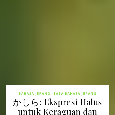
,
BAHASA JEPANG
TATA BAHASA JEPANG
かしら: Ekspresi Halus
untuk Keraguan dan