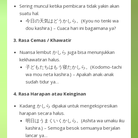
Sering muncul ketika pembicara tidak yakin akan
suatu hal.
今日の天気はどうかしら。(Kyou no tenki wa
dou kashira.) – Cuaca hari ini bagaimana ya?
3. Rasa Cemas / Khawatir
Nuansa lembut かしら juga bisa menunjukkan
kekhawatiran halus.
子どもたちはもう寝たかしら。(Kodomo-tachi
wa mou neta kashira.) – Apakah anak-anak
sudah tidur ya…
4. Rasa Harapan atau Keinginan
Kadang かしら dipakai untuk mengekspresikan
harapan secara halus.
明日はうまくいくかしら。(Ashita wa umaku iku
kashira.) – Semoga besok semuanya berjalan
lancar ya…