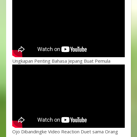
Ungkapan Penting Bahasa Jepang Buat Pemula
Ojo Dibandingke Video Reaction Duet sama Orang