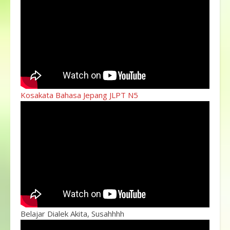
Kosakata Bahasa Jepang JLPT N5
Belajar Dialek Akita, Susahhhh