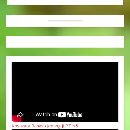
Kosakata Bahasa Jepang JLPT N5