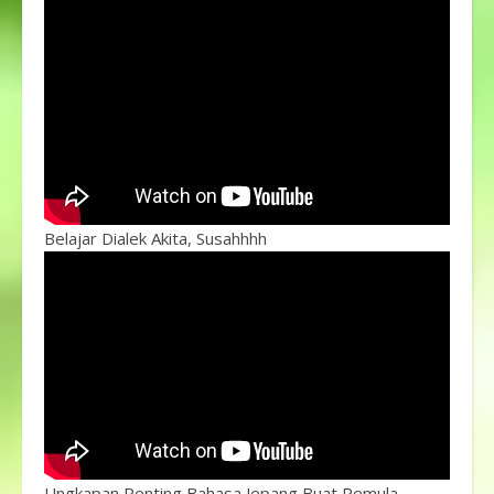
Belajar Dialek Akita, Susahhhh
Ungkapan Penting Bahasa Jepang Buat Pemula