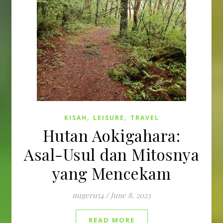
,
,
KISAH
LEISURE
TRAVEL
Hutan Aokigahara:
Asal-Usul dan Mitosnya
yang Mencekam
nugeru54
/
June 8, 2023
READ MORE