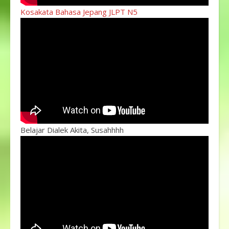
Kosakata Bahasa Jepang JLPT N5
Belajar Dialek Akita, Susahhhh