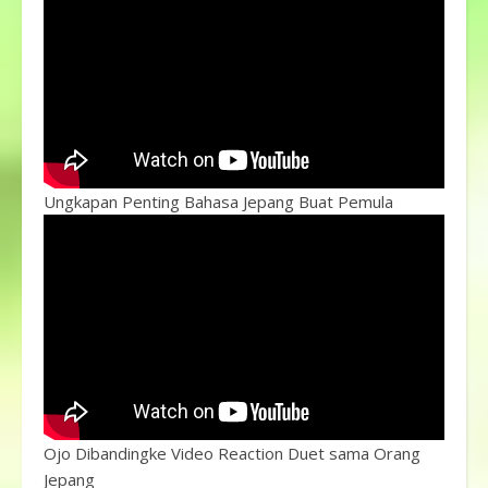
Ungkapan Penting Bahasa Jepang Buat Pemula
Ojo Dibandingke Video Reaction Duet sama Orang
Jepang