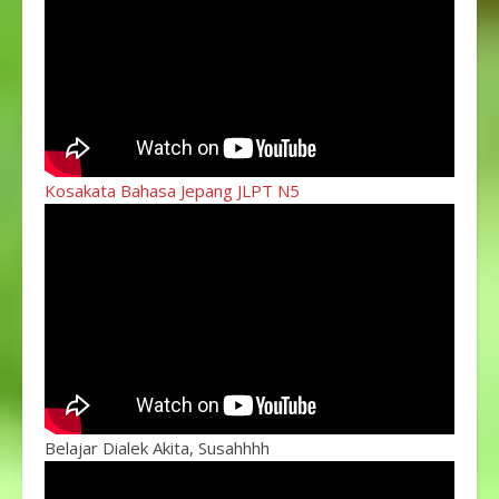
Kosakata Bahasa Jepang JLPT N5
Belajar Dialek Akita, Susahhhh