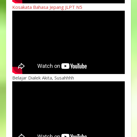
Kosakata Bahasa Jepang JLPT N5
Belajar Dialek Akita, Susahhhh