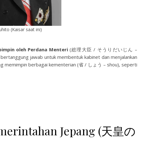
hito (Kaisar saat ini)
pimpin oleh Perdana Menteri
(総理大臣 / そうりだいじん –
dan bertanggung jawab untuk membentuk kabinet dan menjalankan
yang memimpin berbagai kementerian (省 / しょう – shou), seperti
emerintahan Jepang (天皇の