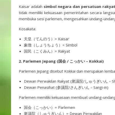
Kaisar adalah
simbol negara dan persatuan rakyat
tidak memiliki kekuasaan pemerintahan secara langsu
membuka sesi parlemen, mengesahkan undang-undang
Kosakata:
天皇（てんのう）= Kaisar
象徴（しょうちょう）= Simbol
国民（こくみん）= Rakyat
2. Parlemen Jepang (国会 / こっかい – Kokkai)
Parlemen Jepang disebut Kokkai dan merupakan lembaga l
Dewan Perwakilan Rakyat (衆議院/しゅうぎいん – Shu
Dewan Penasihat (参議院/さんぎいん – Sangi-in)
Parlemen memiliki kekuasaan membuat undang-undang,
国会（こっかい）= Parlemen
衆議院（しゅうぎいん）= Dewan Perwakilan