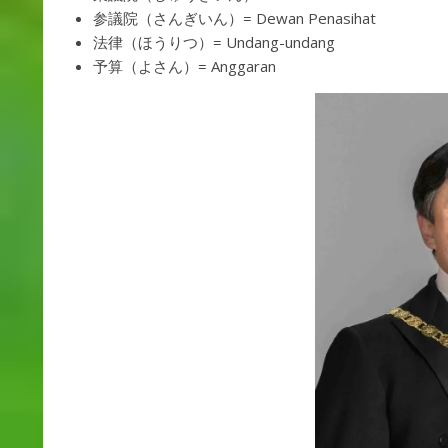
参議院（さんぎいん）= Dewan Penasihat
法律（ほうりつ）= Undang-undang
予算（よさん）= Anggaran