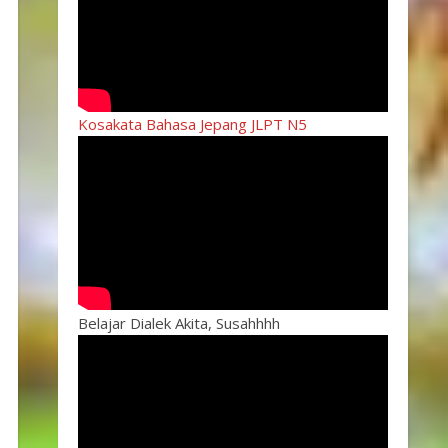
Kosakata Bahasa Jepang JLPT N5
Belajar Dialek Akita, Susahhhh