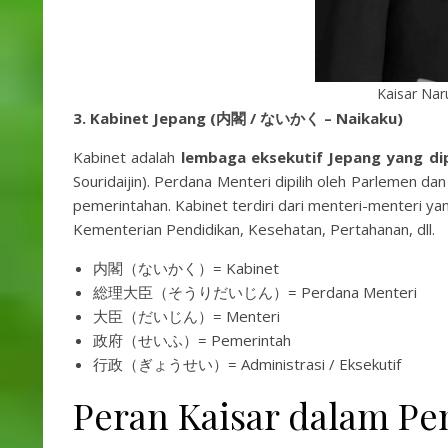
Kaisar Naru
3. Kabinet Jepang (内閣 / ないかく – Naikaku)
Kabinet adalah
lembaga eksekutif Jepang yang di
Souridaijin). Perdana Menteri dipilih oleh Parlemen 
pemerintahan. Kabinet terdiri dari menteri-menteri 
Kementerian Pendidikan, Kesehatan, Pertahanan, dll.
内閣（ないかく）= Kabinet
総理大臣（そうりだいじん）= Perdana Menteri
大臣（だいじん）= Menteri
政府（せいふ）= Pemerintah
行政（ぎょうせい）= Administrasi / Eksekutif
Peran Kaisar dalam P