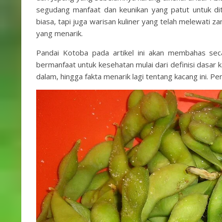
segudang manfaat dan keunikan yang patut untuk dite
biasa, tapi juga warisan kuliner yang telah melewati z
yang menarik.
Pandai Kotoba pada artikel ini akan membahas s
bermanfaat untuk kesehatan mulai dari definisi dasar 
dalam, hingga fakta menarik lagi tentang kacang ini. Pen