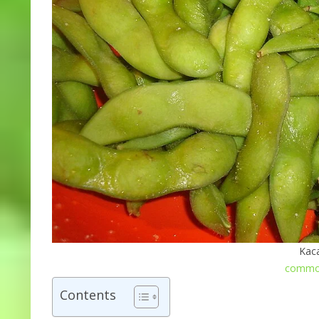
Kac
common
Contents