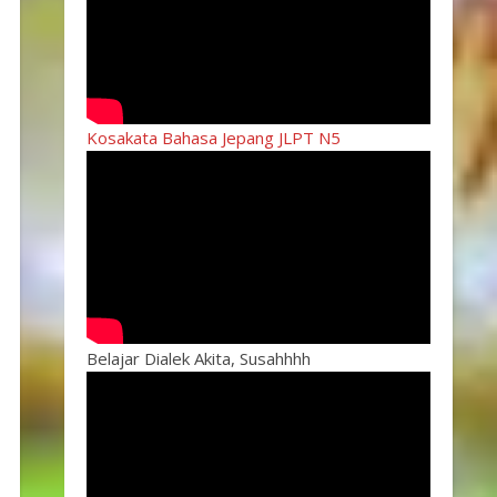
Kosakata Bahasa Jepang JLPT N5
Belajar Dialek Akita, Susahhhh