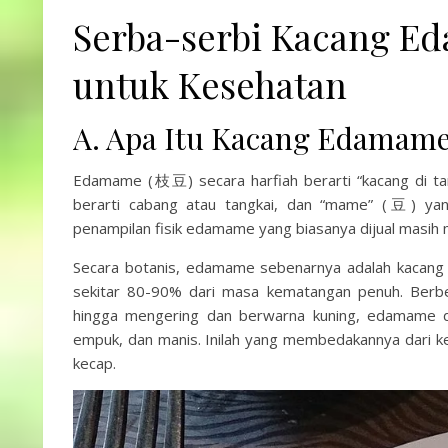
Serba-serbi Kacang E
untuk Kesehatan
A. Apa Itu Kacang Edamam
Edamame (枝豆) secara harfiah berarti “kacang di tan
berarti cabang atau tangkai, dan “mame” (豆) yang
penampilan fisik edamame yang biasanya dijual masih
Secara botanis, edamame sebenarnya adalah kacang 
sekitar 80-90% dari masa kematangan penuh. Berbe
hingga mengering dan berwarna kuning, edamame dip
empuk, dan manis. Inilah yang membedakannya dari ke
kecap.