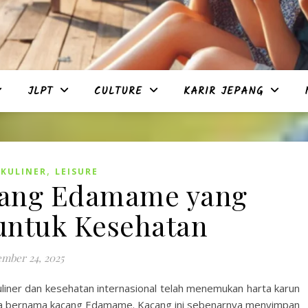
JLPT
CULTURE
KARIR JEPANG
,
,
KULINER
LEISURE
cang Edamame yang
untuk Kesehatan
mber 24, 2025
uliner dan kesehatan internasional telah menemukan harta karun
Asia bernama kacang Edamame. Kacang ini sebenarnya menyimpan