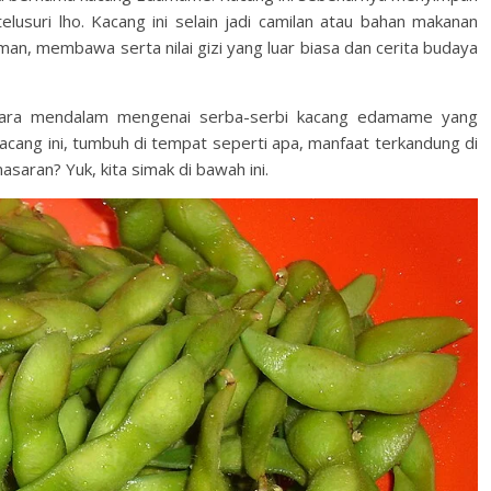
lusuri lho. Kacang ini selain jadi camilan atau bahan makanan
aman, membawa serta nilai gizi yang luar biasa dan cerita budaya
ecara mendalam mengenai serba-serbi kacang edamame yang
kacang ini, tumbuh di tempat seperti apa, manfaat terkandung di
asaran? Yuk, kita simak di bawah ini.