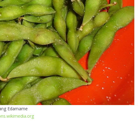
ang Edamame
s.wikimedia.org