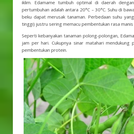
iklim. Edamame tumbuh optimal di daerah dengan 
pertumbuhan adalah antara 20°C – 30°C. Suhu di b
beku dapat merusak tanaman. Perbedaan suhu yang s
tinggi) justru sering memacu pembentukan rasa manis ya
Seperti kebanyakan tanaman polong-polongan, Edama
jam per hari. Cukupnya sinar matahari mendukung p
pembentukan protein.