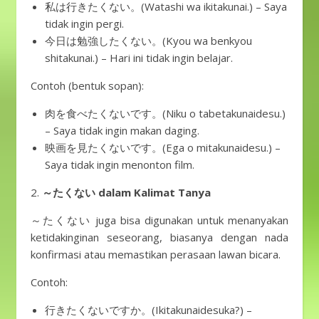
私は行きたくない。(Watashi wa ikitakunai.) – Saya
tidak ingin pergi.
今日は勉強したくない。(Kyou wa benkyou
shitakunai.) – Hari ini tidak ingin belajar.
Contoh (bentuk sopan):
肉を食べたくないです。(Niku o tabetakunaidesu.)
– Saya tidak ingin makan daging.
映画を見たくないです。(Ega o mitakunaidesu.) –
Saya tidak ingin menonton film.
2.
～たくない dalam Kalimat Tanya
～たくない juga bisa digunakan untuk menanyakan
ketidakinginan seseorang, biasanya dengan nada
konfirmasi atau memastikan perasaan lawan bicara.
Contoh:
行きたくないですか。(Ikitakunaidesuka?) –