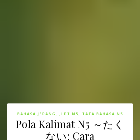
,
,
BAHASA JEPANG
JLPT N5
TATA BAHASA N5
Pola Kalimat N5 ～たく
ない: Cara