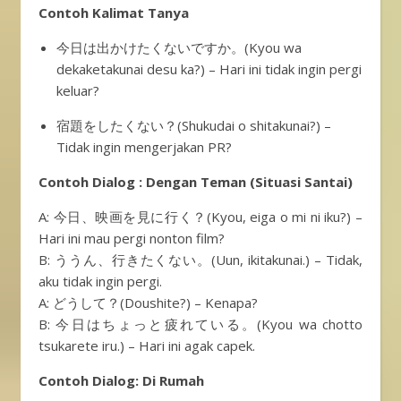
Contoh Kalimat Tanya
今日は出かけたくないですか。(Kyou wa
dekaketakunai desu ka?) – Hari ini tidak ingin pergi
keluar?
宿題をしたくない？(Shukudai o shitakunai?) –
Tidak ingin mengerjakan PR?
Contoh Dialog : Dengan Teman (Situasi Santai)
A: 今日、映画を見に行く？(Kyou, eiga o mi ni iku?) –
Hari ini mau pergi nonton film?
B: ううん、行きたくない。(Uun, ikitakunai.) – Tidak,
aku tidak ingin pergi.
A: どうして？(Doushite?) – Kenapa?
B: 今日はちょっと疲れている。(Kyou wa chotto
tsukarete iru.) – Hari ini agak capek.
Contoh Dialog: Di Rumah