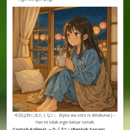
今日は外に出たくない。(Kyou wa soto ni detakunai.) –
Hari ini tidak ingin keluar rumah.
Contoh Kalimat ～たくない (Bentuk Sopan)