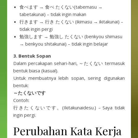
食べます → 食べ たくない(tabemasu →
tabetakunai) – tidak ingin makan
行きます → 行き たくない (ikimasu → ikitakunai) –
tidak ingin pergi
勉強します → 勉強し たくない (benkyou shimasu
→ benkyou shitakunai) – tidak ingin belajar
3. Bentuk Sopan
Dalam percakapan sehari-hari, ～たくない termasuk
bentuk biasa (kasual).
Untuk membuatnya lebih sopan, sering digunakan
bentuk:
～たくないです
Contoh:
行きたくないです。(Ikitakunaidesu.) – Saya tidak
ingin pergi.
Perubahan Kata Kerja