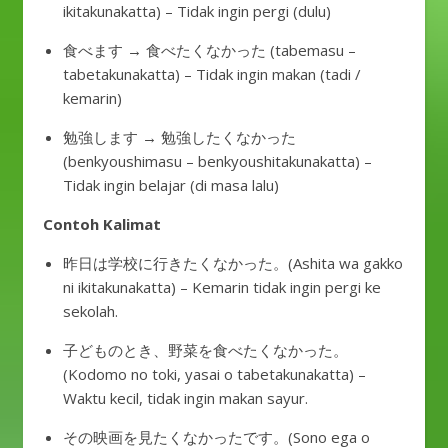
ikitakunakatta) – Tidak ingin pergi (dulu)
食べます → 食べたくなかった (tabemasu –
tabetakunakatta) – Tidak ingin makan (tadi /
kemarin)
勉強します → 勉強したくなかった
(benkyoushimasu – benkyoushitakunakatta) –
Tidak ingin belajar (di masa lalu)
Contoh Kalimat
昨日は学校に行きたくなかった。(Ashita wa gakko
ni ikitakunakatta) – Kemarin tidak ingin pergi ke
sekolah.
子どものとき、野菜を食べたくなかった。
(Kodomo no toki, yasai o tabetakunakatta) –
Waktu kecil, tidak ingin makan sayur.
その映画を見たくなかったです。(Sono ega o