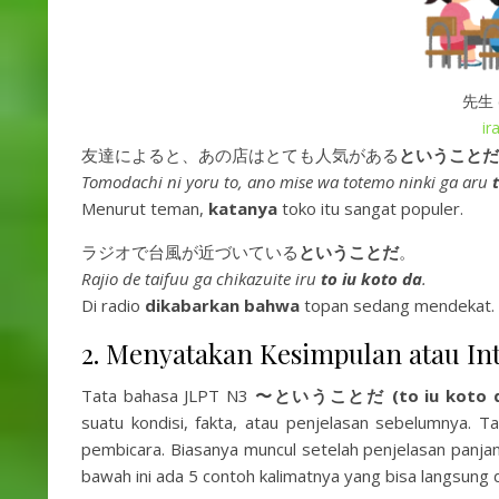
先生 (
ir
友達によると、あの店はとても人気がある
ということだ
Tomodachi ni yoru to, ano mise wa totemo ninki ga aru
Menurut teman,
katanya
toko itu sangat populer.
ラジオで台風が近づいている
ということだ
。
Rajio de taifuu ga chikazuite iru
to iu koto da
.
Di radio
dikabarkan bahwa
topan sedang mendekat.
2. Menyatakan Kesimpulan atau Int
Tata bahasa JLPT N3
〜ということだ (to iu koto d
suatu kondisi, fakta, atau penjelasan sebelumnya. 
pembicara. Biasanya muncul setelah penjelasan panja
bawah ini ada 5 contoh kalimatnya yang bisa langsung di