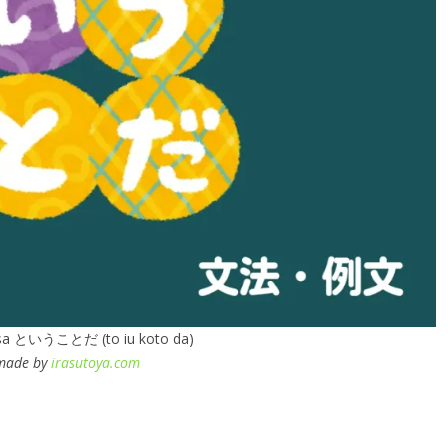
asa ということだ (to iu koto da)
 made by
irasutoya.com