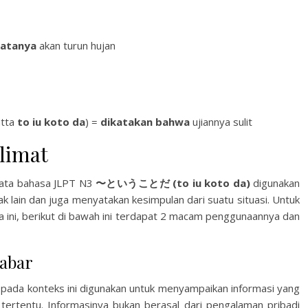
atanya
akan turun hujan
atta
to iu koto da
) =
dikatakan bahwa
ujiannya sulit
limat
 tata bahasa JLPT N3
〜ということだ (to iu koto da)
digunakan
k lain dan juga menyatakan kesimpulan dari suatu situasi. Untuk
a ini, berikut di bawah ini terdapat 2 macam penggunaannya dan
Kabar
pada konteks ini digunakan untuk menyampaikan informasi yang
 tertentu. Informasinya bukan berasal dari pengalaman pribadi