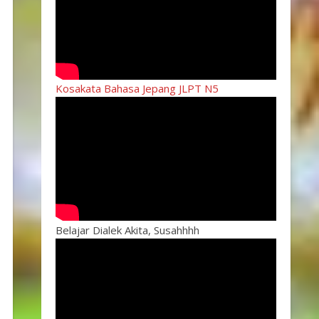
Kosakata Bahasa Jepang JLPT N5
Belajar Dialek Akita, Susahhhh