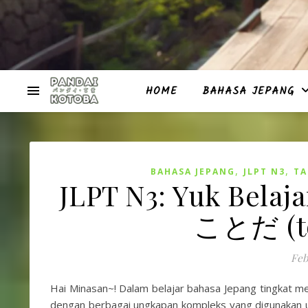
HOME
BAHASA JEPANG
,
,
BAHASA JEPANG
JLPT N3
TA
JLPT N3: Yuk Bela
ことだ (to 
Feb
Hai Minasan~! Dalam belajar bahasa Jepang tingkat me
dengan berbagai ungkapan kompleks yang digunakan 