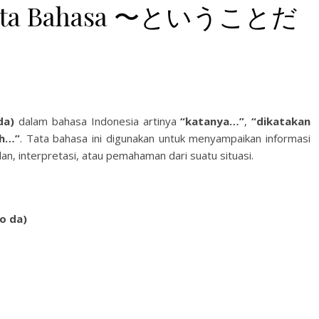
ar Tata Bahasa 〜ということだ
a)
dalam bahasa Indonesia artinya
“katanya…”
,
“dikatakan
ah…”
. Tata bahasa ini digunakan untuk menyampaikan informasi
an, interpretasi, atau pemahaman dari suatu situasi.
o da)