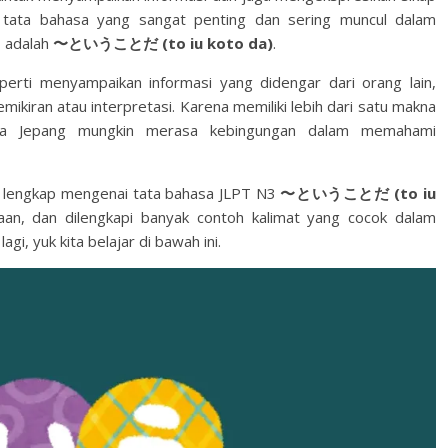
u tata bahasa yang sangat penting dan sering muncul dalam
T adalah
〜ということだ (to iu koto da)
.
perti menyampaikan informasi yang didengar dari orang lain,
ikiran atau interpretasi. Karena memiliki lebih dari satu makna
hasa Jepang mungkin merasa kebingungan dalam memahami
an lengkap mengenai tata bahasa JLPT N3
〜ということだ (to iu
naan, dan dilengkapi banyak contoh kalimat yang cocok dalam
i, yuk kita belajar di bawah ini.