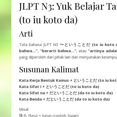
JLPT N3: Yuk Belaj
(to iu koto da)
Arti
Tata bahasa JLPT N3
〜ということだ (to iu koto d
bahwa…”
,
“berarti bahwa…”
, atau
“artinya adal
yang diperoleh dari pihak lain dan menyatakan kesimpul
Susunan Kalimat
Kata Kerja Bentuk Kamus + ということだ (to iu kot
Kata Sifat i + ということだ (to iu koto da)
Kata Sifat na + だということだ (da to iu koto da)
Kata Benda + だということだ (da to iu koto da)
Misal:
降る (furu) = turun (contoh: hujan)