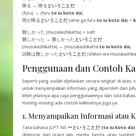
降る → 降る
ということだ
(furu) → (furu
to iu koto da
)
雨が降る
ということだ
(ame ga furu
to iu koto da
) =
k
難しかった (muzukashikatta) = sulit
難しかった → 難しかった
ということだ
(muzukashikatta) → (muzukashikatta
to iu koto da
)
試験は難しかった
ということだ
(shiken wa muzukashik
Penggunaan dan Contoh Ka
Seperti yang sudah dijelaskan secara singkat di atas,
untuk menyampaikan informasi yang diperoleh dari piha
lebih jelasnya apa saja penggunaannya dari tata bahas
masing-masing ada contoh kalimatnya juga ya.
1. Menyampaikan Informasi atau 
Tata bahasa JLPT N3
〜ということだ (to iu koto da)
didengar dari orang lain, media, berita, atau sumber