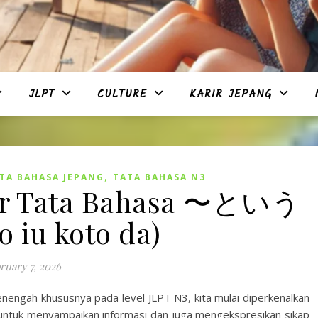
JLPT
CULTURE
KARIR JEPANG
,
TA BAHASA JEPANG
TATA BAHASA N3
jar Tata Bahasa 〜という
iu koto da)
ruary 7, 2026
nengah khususnya pada level JLPT N3, kita mulai diperkenalkan
untuk menyampaikan informasi dan juga mengekspresikan sikap