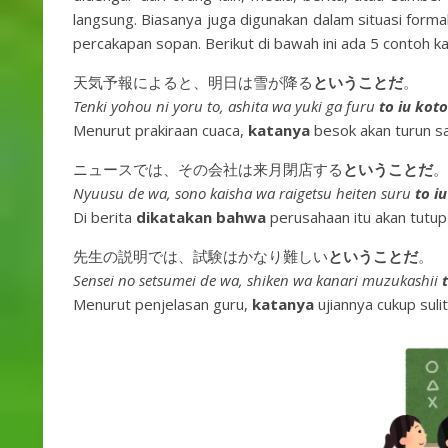
langsung. Biasanya juga digunakan dalam situasi forma
percakapan sopan. Berikut di bawah ini ada 5 contoh ka
天気予報によると、明日は雪が降る
ということだ
。
Tenki yohou ni yoru to, ashita wa yuki ga furu
to iu kot
Menurut prakiraan cuaca,
katanya
besok akan turun sa
ニュースでは、その会社は来月閉店する
ということだ
。
Nyuusu de wa, sono kaisha wa raigetsu heiten suru
to i
Di berita
dikatakan bahwa
perusahaan itu akan tutup
先生の説明では、試験はかなり難しい
ということだ
。
Sensei no setsumei de wa, shiken wa kanari muzukashii
Menurut penjelasan guru,
katanya
ujiannya cukup sulit