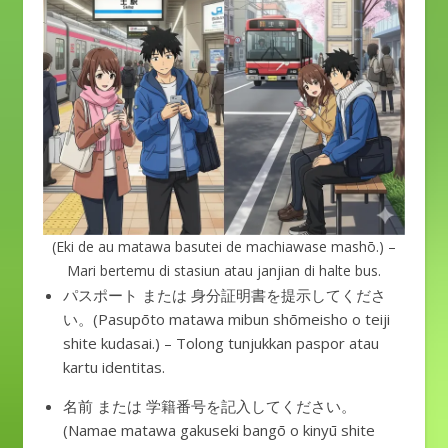
(Eki de au matawa basutei de machiawase mashō.) –
Mari bertemu di stasiun atau janjian di halte bus.
パスポート または 身分証明書を提示してくださ
い。(Pasupōto matawa mibun shōmeisho o teiji
shite kudasai.) – Tolong tunjukkan paspor atau
kartu identitas.
名前 または 学籍番号を記入してください。
(Namae matawa gakuseki bangō o kinyū shite