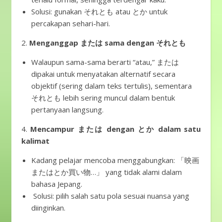
Solusi: gunakan それとも atau とか untuk
percakapan sehari-hari.
2.
Menganggap または sama dengan それとも
Walaupun sama-sama berarti “atau,” または
dipakai untuk menyatakan alternatif secara
objektif (sering dalam teks tertulis), sementara
それとも lebih sering muncul dalam bentuk
pertanyaan langsung.
4.
Mencampur または dengan とか dalam satu
kalimat
Kadang pelajar mencoba menggabungkan: 「映画
またはとか買い物…」 yang tidak alami dalam
bahasa Jepang.
Solusi: pilih salah satu pola sesuai nuansa yang
diinginkan.