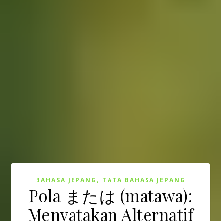
,
BAHASA JEPANG
TATA BAHASA JEPANG
Pola または (matawa):
Menyatakan Alternatif