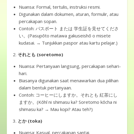
Nuansa: Formal, tertulis, instruksi resmi.
Digunakan dalam dokumen, aturan, formulir, atau
percakapan sopan.
Contoh: パスポート または 学生証を見せてくださ
い。(Pasupōto matawa gakuseishō o misete
kudasai. → Tunjukkan paspor atau kartu pelajar.)
2.
それとも (soretomo)
Nuansa: Pertanyaan langsung, percakapan sehari-
hari.
Biasanya digunakan saat menawarkan dua pilihan
dalam bentuk pertanyaan.
Contoh: コーヒーにしますか。それとも 紅茶にし
ますか。(Kōhī ni shimasu ka? Soretomo kōcha ni
shimasu ka? → Mau kopi? Atau teh?)
3.
とか (toka)
Nuansa: Kasual, percakapan santai.