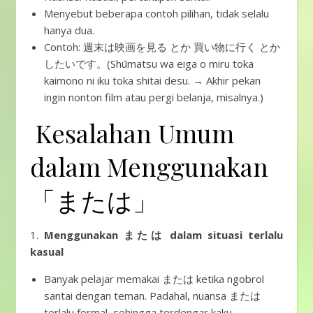
Menyebut beberapa contoh pilihan, tidak selalu
hanya dua.
Contoh: 週末は映画を見る とか 買い物に行く とか
したいです。(Shūmatsu wa eiga o miru toka
kaimono ni iku toka shitai desu. → Akhir pekan
ingin nonton film atau pergi belanja, misalnya.)
Kesalahan Umum
dalam Menggunakan
「または」
1.
Menggunakan または dalam situasi terlalu
kasual
Banyak pelajar memakai または ketika ngobrol
santai dengan teman. Padahal, nuansa または
terlalu formal, sehingga terdengar kaku.