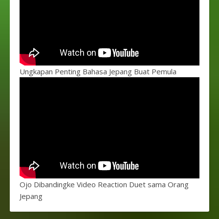
Ungkapan Penting Bahasa Jepang Buat Pemula
Ojo Dibandingke Video Reaction Duet sama Orang
Jepang