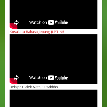
Kosakata Bahasa Jepang JLPT N5
Belajar Dialek Akita, Susahhhh