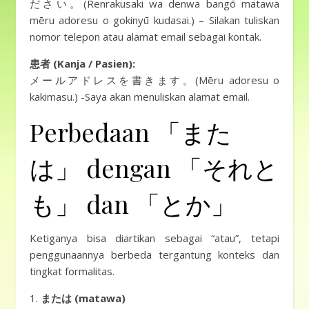
ださい。(Renrakusaki wa denwa bangō matawa
mēru adoresu o gokinyū kudasai.) – Silakan tuliskan
nomor telepon atau alamat email sebagai kontak.
患者 (Kanja / Pasien):
メールアドレスを書きます。(Mēru adoresu o
kakimasu.) -Saya akan menuliskan alamat email.
Perbedaan 「また
は」 dengan 「それと
も」 dan 「とか」
Ketiganya bisa diartikan sebagai “atau”, tetapi
penggunaannya berbeda tergantung konteks dan
tingkat formalitas.
1.
または (matawa)