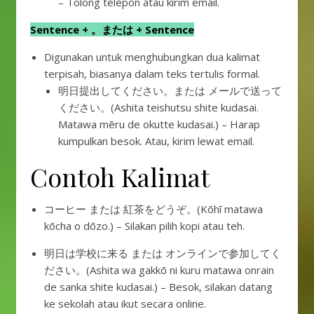
– Tolong telepon atau kirim email.
Sentence + 。または + Sentence
Digunakan untuk menghubungkan dua kalimat
terpisah, biasanya dalam teks tertulis formal.
明日提出してください。または メールで送って
ください。(Ashita teishutsu shite kudasai.
Matawa mēru de okutte kudasai.) – Harap
kumpulkan besok. Atau, kirim lewat email.
Contoh Kalimat
コーヒー または 紅茶をどうぞ。(Kōhī matawa
kōcha o dōzo.) – Silakan pilih kopi atau teh.
明日は学校に来る または オンラインで参加してく
ださい。(Ashita wa gakkō ni kuru matawa onrain
de sanka shite kudasai.) – Besok, silakan datang
ke sekolah atau ikut secara online.