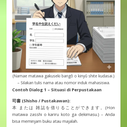
(Namae matawa gakuseki bangō o kinyū shite kudasai.)
– Silakan tulis nama atau nomor induk mahasiswa.
Contoh Dialog 1 – Situasi di Perpustakaan
司書 (Shisho / Pustakawan):
本 または 雑誌を借りることができます。(Hon
matawa zasshi o kariru koto ga dekimasu.) – Anda
bisa meminjam buku atau majalah.