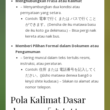
Menghubungkan Frasa atau Kalimat
– Menyambungkan dua kondisi atau
pernyataan yang setara.
Contoh: 電車で行く または バスで行くこと
ができます。(Densha de iku matawa basu
de iku koto ga dekimasu.) – Bisa pergi naik
kereta atau naik bus.
Memberi Pilihan Formal dalam Dokumen atau
Pengumuman
– Sering muncul dalam teks tertulis resmi,
instruksi, atau peraturan.
Contoh: 住所 または 電話番号を記入してく
ださい。(Jūsho matawa denwa bangō o
kinyū shite kudasai.) – Silakan isi alamat atau
nomor telepon.
Pola Kalimat Dasar