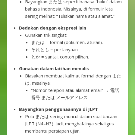
Bayangkan または seperti bahasa “baku” dalam
bahasa Indonesia. Misalnya, di formulir kita
sering melihat: “Tuliskan nama atau alamat.”
Bedakan dengan ekspresi lain
Gunakan trik singkat:
または = formal (dokumen, aturan).
それとも = pertanyaan.
とか = santai, contoh pilihan.
Gunakan dalam latihan menulis
Biasakan membuat kalimat formal dengan また
は, misalnya:
“Nomor telepon atau alamat email” → 電話
番号 または メールアドレス.
Bayangkan penggunaannya di JLPT
Pola または sering muncul dalam soal bacaan
JLPT (N4–N3). Jadi, menghafalnya sekaligus
membantu persiapan ujian.