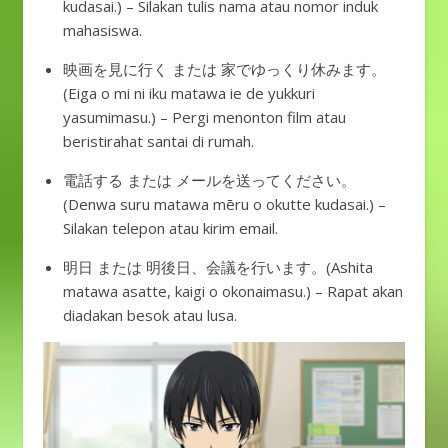
kudasai.) – Silakan tulis nama atau nomor induk
mahasiswa.
映画を見に行く または 家でゆっくり休みます。
(Eiga o mi ni iku matawa ie de yukkuri
yasumimasu.) – Pergi menonton film atau
beristirahat santai di rumah.
電話する または メールを送ってください。
(Denwa suru matawa mēru o okutte kudasai.) –
Silakan telepon atau kirim email.
明日 または 明後日、会議を行います。(Ashita
matawa asatte, kaigi o okonaimasu.) – Rapat akan
diadakan besok atau lusa.