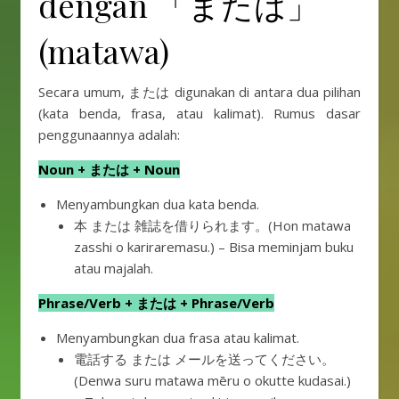
dengan 「または」
(matawa)
Secara umum, または digunakan di antara dua pilihan
(kata benda, frasa, atau kalimat). Rumus dasar
penggunaannya adalah:
Noun + または + Noun
Menyambungkan dua kata benda.
本 または 雑誌を借りられます。(Hon matawa
zasshi o kariraremasu.) – Bisa meminjam buku
atau majalah.
Phrase/Verb + または + Phrase/Verb
Menyambungkan dua frasa atau kalimat.
電話する または メールを送ってください。
(Denwa suru matawa mēru o okutte kudasai.)