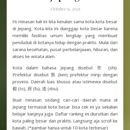
October 9, 2021
Hi minasan kali ini kita kenalan sama kota-kota besar
di Jepang. Kota-kita ini dianggap kota besar karena
memiliki fasilitas umum lengkap yang membuat
penduduk di kotanya hidup dengan praktis. Mulai dari
sarana kesehatan, pusat perbelanjaaan, hiburan, dan
akses ke wisata alam.
Kota dalam bahasa Jepang disebut 市 (shi).
Prefektur disebut 県 (ken) prefektur mirip dengan
provinsi. Daerah luas khusus atau istimewa disebut
都 (to), 府 (fu), 道 (dou).
Buat minasan sedang cari-cari daerah mana di
Jepang termasuk kota besar bisa cek ini ya sekalian
belajar kanjinya juga. Daftar ranking ini diurutkan dari
kota paling besar dan praktis. Langsung aja scroll ke
bawah. (*gambar hanya untuk 10 kota terbesar)