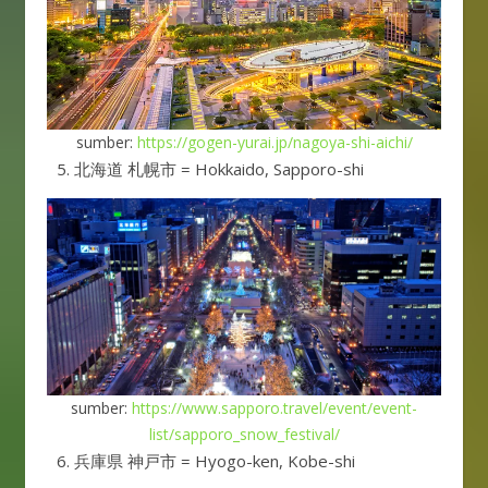
sumber:
https://gogen-yurai.jp/nagoya-shi-aichi/
北海道 札幌市 = Hokkaido, Sapporo-shi
sumber:
https://www.sapporo.travel/event/event-
list/sapporo_snow_festival/
兵庫県 神戸市 = Hyogo-ken, Kobe-shi