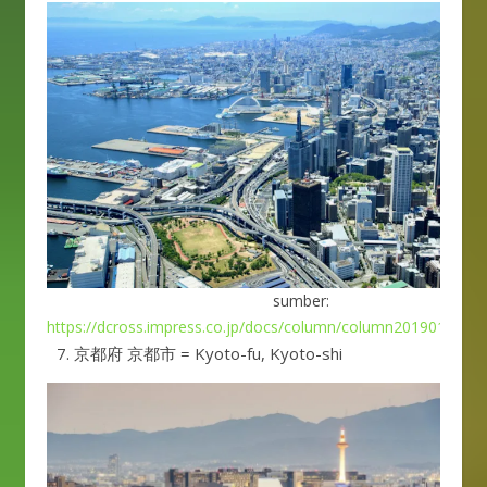
sumber:
https://dcross.impress.co.jp/docs/column/column20190121/0
京都府 京都市 = Kyoto-fu, Kyoto-shi