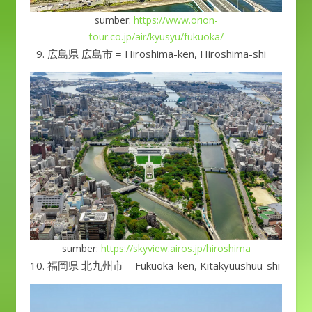
sumber:
https://www.orion-
tour.co.jp/air/kyusyu/fukuoka/
広島県 広島市 = Hiroshima-ken, Hiroshima-shi
sumber:
https://skyview.airos.jp/hiroshima
福岡県 北九州市 = Fukuoka-ken, Kitakyuushuu-shi