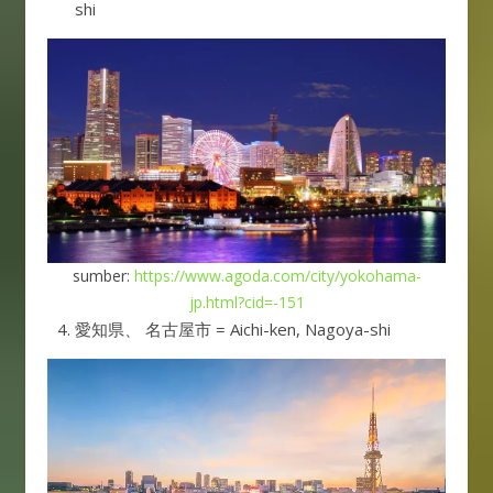
shi
sumber:
https://www.agoda.com/city/yokohama-
jp.html?cid=-151
愛知県、 名古屋市 = Aichi-ken, Nagoya-shi