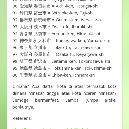
愛知県 春日井市 = Aichi-ken, Kasugai-shi
静岡県 富士市 = Shizuoka-ken, Fuji-shi
群馬県 伊勢崎市 = Gunma-ken, Isesaki-shi
大阪府 茨木市 = Osaka-fu, Ibaraki-shi
青森県 弘前市 = Aomori-ken, Hirosaki-shi
神奈川県 大和市 = Kanagawa-ken, Yamato-shi
東京都 立川市 = Tokyo-to, Tachikawa-shi
大阪府 寝屋川市 = Osaka-fu, Neyagawa-shi
埼玉県 所沢市 = Saitama-ken, Tokorozawa-shi
徳島県 徳島市 = Tokushima-ken, Tokushima-shi
千葉県 市原市 = Chiba-ken, Ichihara-shi
Gimana? Apa daftar kota di atas termasuk kota
dimana minasan tinggal atau kota incaran minasan?
Semoga bermanfaat. Sampai jumpa artikel
berikutnya.
Referensi: