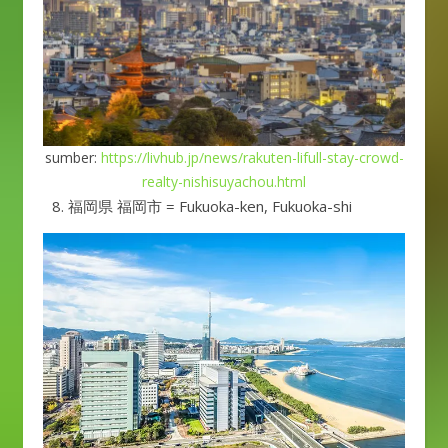
sumber:
https://livhub.jp/news/rakuten-lifull-stay-crowd-
realty-nishisuyachou.html
福岡県 福岡市 = Fukuoka-ken, Fukuoka-shi