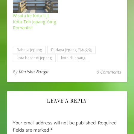
Wisata ke Kota Uji,
Kota Teh Jepang Yang
Romantis!
Bahasa Jepang
Budaya Jepang 日本文化
kota besar di jepang
kota di jepang
By
Meriska Bunga
0 Comments
LEAVE A REPLY
Your email address will not be published.
Required
fields are marked
*