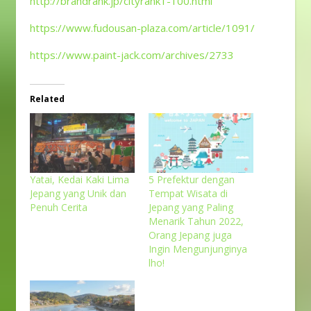
http://brandrank.jp/cityrank1-100.html
https://www.fudousan-plaza.com/article/1091/
https://www.paint-jack.com/archives/2733
Related
Yatai, Kedai Kaki Lima
5 Prefektur dengan
Jepang yang Unik dan
Tempat Wisata di
Penuh Cerita
Jepang yang Paling
Menarik Tahun 2022,
Orang Jepang juga
Ingin Mengunjunginya
lho!