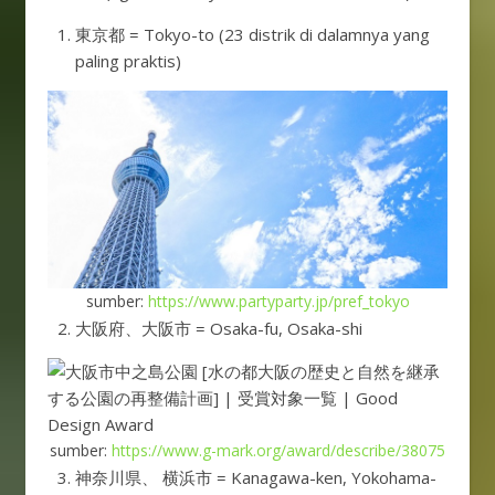
東京都 = Tokyo-to (23 distrik di dalamnya yang
paling praktis)
sumber:
https://www.partyparty.jp/pref_tokyo
大阪府、大阪市 = Osaka-fu, Osaka-shi
sumber:
https://www.g-mark.org/award/describe/38075
神奈川県、 横浜市 = Kanagawa-ken, Yokohama-