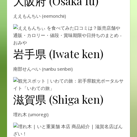
大阪府 (Osaka fu)
ええもんちい (eemonchii)
岩手県 (Iwate ken)
南部せんべい (nanbu senbei)
滋賀県 (Shiga ken)
埋れ木 (umoregi)