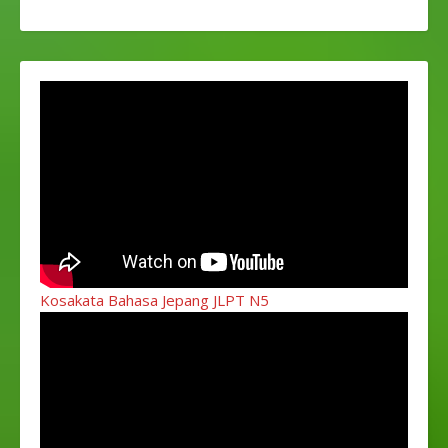
Kosakata Bahasa Jepang JLPT N5