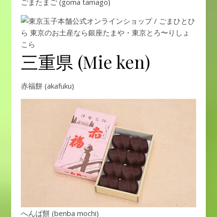
ごまたまご (goma tamago)
三重県 (Mie ken)
赤福餅 (akafuku)
へんば餅 (benba mochi)