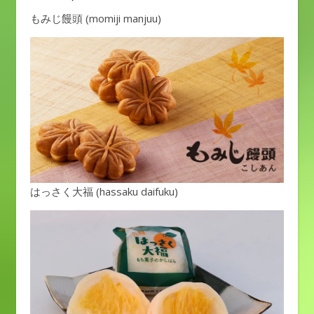
もみじ饅頭 (momiji manjuu)
はっさく大福 (hassaku daifuku)