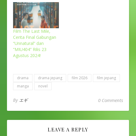
Film The Last Mile,
Cerita Final Gabungan
“Unnatural” dan
“MIU404” Rilis 23
Agustus 2024!
drama
drama jepang
film 2026
film jepang
manga
novel
By
エギ
0 Comments
LEAVE A REPLY