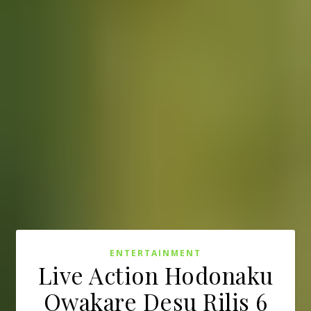
ENTERTAINMENT
Live Action Hodonaku
Owakare Desu Rilis 6