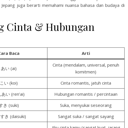
sa Jepang juga berarti memahami nuansa bahasa dan budaya di
ng Cinta & Hubungan
Cara Baca
Arti
Cinta (mendalam, universal, penuh
あい (ai)
komitmen)
こい (koi)
Cinta romantis, jatuh cinta
あい (ren’ai)
Hubungan romantis / percintaan
すき (suki)
Suka, menyukai seseorang
き (daisuki)
Sangat suka / sangat sayang
Aku cinta kamu (sangat kuat, jarang