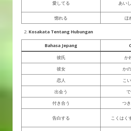
愛してる
あいして
惚れる
ほれ
Kosakata Tentang Hubungan
Bahasa Jepang
彼氏
かれ
彼女
かのじ
恋人
こいび
出会う
で
付き合う
つきあ
告白する
こくはくする 