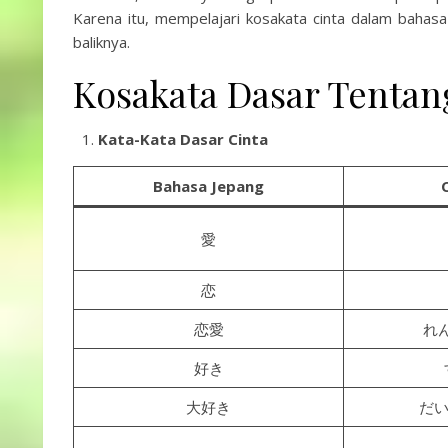
Karena itu, mempelajari kosakata cinta dalam baha
baliknya.
Kosakata Dasar Tenta
Kata-Kata Dasar Cinta
Bahasa Jepang
愛
恋
恋愛
れん
好き
大好き
だいす