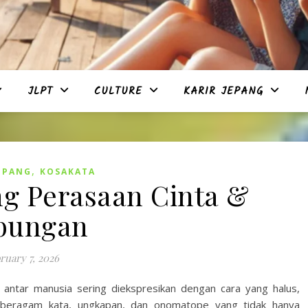
JLPT
CULTURE
KARIR JEPANG
,
EPANG
KOSAKATA
ng Perasaan Cinta &
bungan
ruary 7, 2026
antar manusia sering diekspresikan dengan cara yang halus,
 beragam kata, ungkapan, dan onomatope yang tidak hanya