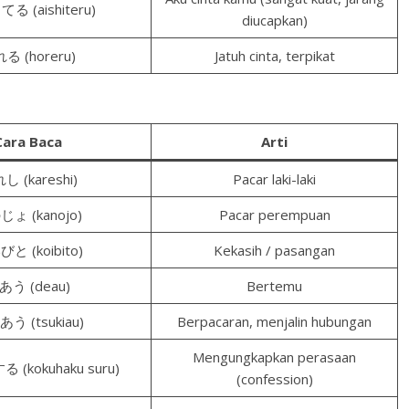
る (aishiteru)
diucapkan)
る (horeru)
Jatuh cinta, terpikat
Cara Baca
Arti
し (kareshi)
Pacar laki-laki
ょ (kanojo)
Pacar perempuan
と (koibito)
Kekasih / pasangan
あう (deau)
Bertemu
う (tsukiau)
Berpacaran, menjalin hubungan
Mengungkapkan perasaan
(kokuhaku suru)
(confession)