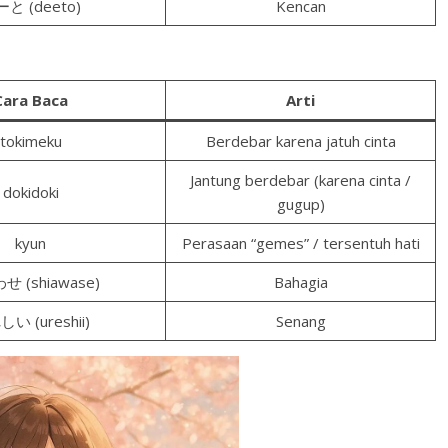
と (deeto)
Kencan
Cara Baca
Arti
tokimeku
Berdebar karena jatuh cinta
Jantung berdebar (karena cinta /
dokidoki
gugup)
kyun
Perasaan “gemes” / tersentuh hati
 (shiawase)
Bahagia
い (ureshii)
Senang