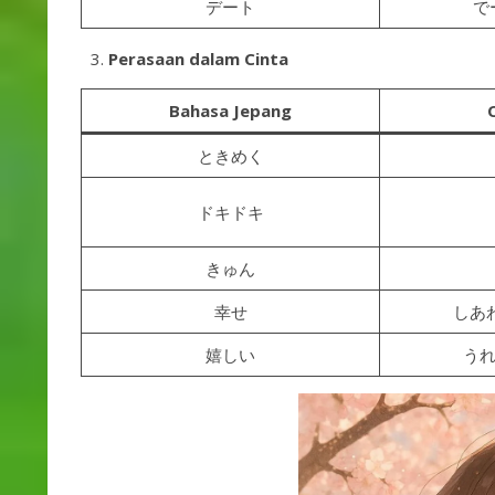
デート
でー
Perasaan dalam Cinta
Bahasa Jepang
ときめく
ドキドキ
きゅん
幸せ
しあわせ
嬉しい
うれし