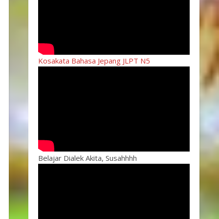
Kosakata Bahasa Jepang JLPT N5
Belajar Dialek Akita, Susahhhh