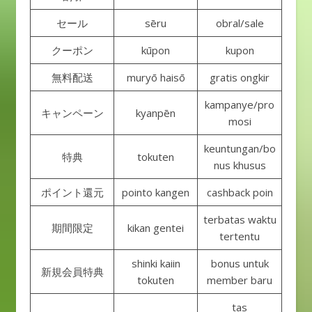
セール
sēru
obral/sale
クーポン
kūpon
kupon
無料配送
muryō haisō
gratis ongkir
kampanye/pro
キャンペーン
kyanpēn
mosi
keuntungan/bo
特典
tokuten
nus khusus
ポイント還元
pointo kangen
cashback poin
terbatas waktu
期間限定
kikan gentei
tertentu
shinki kaiin
bonus untuk
新規会員特典
tokuten
member baru
tas