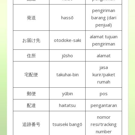
pengiriman
発送
hassō
barang (dari
penjual)
alamat tujuan
お届け先
otodoke-saki
pengiriman
住所
jūsho
alamat
jasa
宅配便
takuhai-bin
kurir/paket
rumah
郵便
yūbin
pos
配達
haitatsu
pengantaran
nomor
追跡番号
tsuiseki bangō
resi/tracking
number