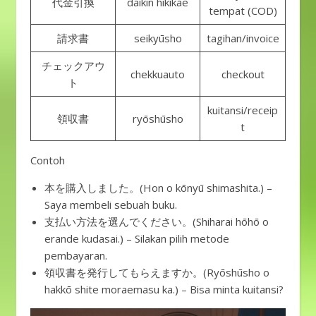
代金引換
daikin hikikae
tempat (COD)
請求書
seikyūsho
tagihan/invoice
チェックアウ
chekkuauto
checkout
ト
kuitansi/receip
領収書
ryōshūsho
t
Contoh
本を購入しました。(Hon o kōnyū shimashita.) –
Saya membeli sebuah buku.
支払い方法を選んでください。(Shiharai hōhō o
erande kudasai.) – Silakan pilih metode
pembayaran.
領収書を発行してもらえますか。(Ryōshūsho o
hakkō shite moraemasu ka.) – Bisa minta kuitansi?