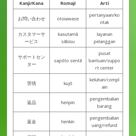
Kanji/Kana
Romaji
Arti
pertanyaan/ko
お問い合わせ
otoiawase
ntak
カスタマーサ
kasutamā
layanan
ービス
sābisu
pelanggan
pusat
サポートセン
sapōto sentā
bantuan/suppo
ター
rt center
keluhan/compl
苦情
kujō
ain
pengembalian
返品
henpin
barang
pengembalian
返金
henkin
uang/refund