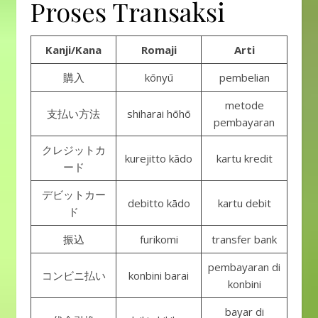
Proses Transaksi
Kanji/Kana
Romaji
Arti
購入
kōnyū
pembelian
metode
支払い方法
shiharai hōhō
pembayaran
クレジットカ
kurejitto kādo
kartu kredit
ード
デビットカー
debitto kādo
kartu debit
ド
振込
furikomi
transfer bank
pembayaran di
コンビニ払い
konbini barai
konbini
bayar di