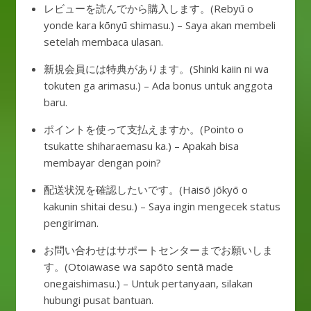
レビューを読んでから購入します。(Rebyū o
yonde kara kōnyū shimasu.) – Saya akan membeli
setelah membaca ulasan.
新規会員には特典があります。(Shinki kaiin ni wa
tokuten ga arimasu.) – Ada bonus untuk anggota
baru.
ポイントを使って支払えますか。(Pointo o
tsukatte shiharaemasu ka.) – Apakah bisa
membayar dengan poin?
配送状況を確認したいです。(Haisō jōkyō o
kakunin shitai desu.) – Saya ingin mengecek status
pengiriman.
お問い合わせはサポートセンターまでお願いしま
す。(Otoiawase wa sapōto sentā made
onegaishimasu.) – Untuk pertanyaan, silakan
hubungi pusat bantuan.