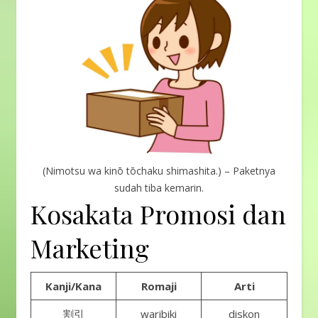
(Nimotsu wa kinō tōchaku shimashita.) – Paketnya
sudah tiba kemarin.
Kosakata Promosi dan
Marketing
Kanji/Kana
Romaji
Arti
割引
waribiki
diskon