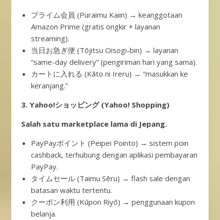
プライム会員 (Puraimu Kaiin) → keanggotaan
Amazon Prime (gratis ongkir + layanan
streaming).
当日お急ぎ便 (Tōjitsu Oisogi-bin) → layanan
“same-day delivery” (pengiriman hari yang sama).
カートに入れる (Kāto ni Ireru) → “masukkan ke
keranjang.”
3. Yahoo!ショッピング (Yahoo! Shopping)
Salah satu marketplace lama di Jepang.
PayPayポイント (Peipei Pointo) → sistem poin
cashback, terhubung dengan aplikasi pembayaran
PayPay.
タイムセール (Taimu Sēru) → flash sale dengan
batasan waktu tertentu.
クーポン利用 (Kūpon Riyō) → penggunaan kupon
belanja.