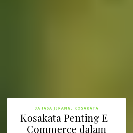
,
BAHASA JEPANG
KOSAKATA
Kosakata Penting E-
Commerce dalam