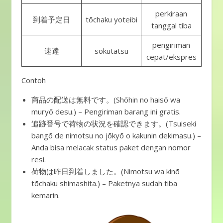
perkiraan
到着予定日
tōchaku yoteibi
tanggal tiba
pengiriman
速達
sokutatsu
cepat/ekspres
Contoh
商品の配送は無料です。(Shōhin no haisō wa
muryō desu.) – Pengiriman barang ini gratis.
追跡番号で荷物の状況を確認できます。(Tsuiseki
bangō de nimotsu no jōkyō o kakunin dekimasu.) –
Anda bisa melacak status paket dengan nomor
resi.
荷物は昨日到着しました。(Nimotsu wa kinō
tōchaku shimashita.) – Paketnya sudah tiba
kemarin.