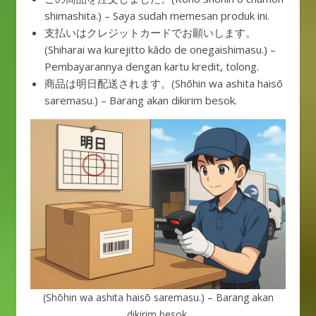
shimashita.) – Saya sudah memesan produk ini.
支払いはクレジットカードでお願いします。
(Shiharai wa kurejitto kādo de onegaishimasu.) –
Pembayarannya dengan kartu kredit, tolong.
商品は明日配送されます。(Shōhin wa ashita haisō
saremasu.) – Barang akan dikirim besok.
(Shōhin wa ashita haisō saremasu.) – Barang akan
dikirim besok.