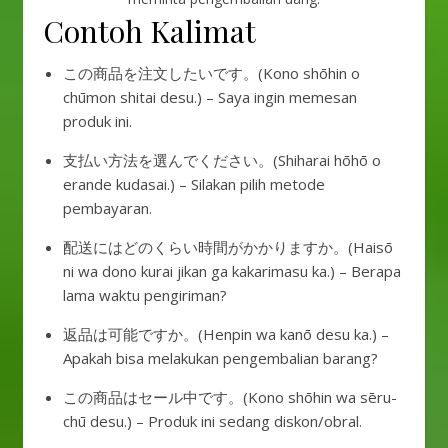
Contoh Kalimat
この商品を注文したいです。(Kono shōhin o
chūmon shitai desu.) – Saya ingin memesan
produk ini.
支払い方法を選んでください。(Shiharai hōhō o
erande kudasai.) – Silakan pilih metode
pembayaran.
配送にはどのくらい時間がかかりますか。(Haisō
ni wa dono kurai jikan ga kakarimasu ka.) – Berapa
lama waktu pengiriman?
返品は可能ですか。(Henpin wa kanō desu ka.) –
Apakah bisa melakukan pengembalian barang?
この商品はセール中です。(Kono shōhin wa sēru-
chū desu.) – Produk ini sedang diskon/obral.