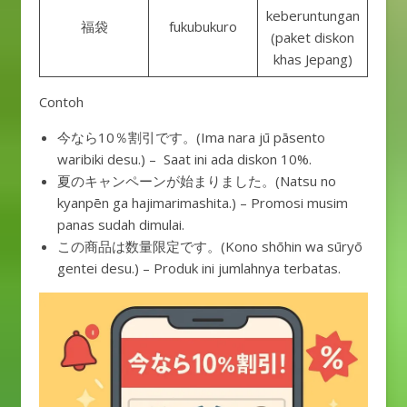
keberuntungan
福袋
fukubukuro
(paket diskon
khas Jepang)
Contoh
今なら10％割引です。(Ima nara jū pāsento
waribiki desu.) – Saat ini ada diskon 10%.
夏のキャンペーンが始まりました。(Natsu no
kyanpēn ga hajimarimashita.) – Promosi musim
panas sudah dimulai.
この商品は数量限定です。(Kono shōhin wa sūryō
gentei desu.) – Produk ini jumlahnya terbatas.