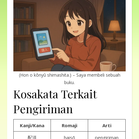
(Hon o kōnyū shimashita.) – Saya membeli sebuah
buku.
Kosakata Terkait
Pengiriman
Kanji/Kana
Romaji
Arti
配送
haisō
pengiriman