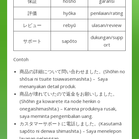
保証
hoshō
garansi
評価
hyōka
penilaian/rating
レビュー
rebyū
ulasan/review
dukungan/supp
サポート
sapōto
ort
Contoh
商品の詳細について問い合わせました。(Shōhin no
shōsai ni tsuite toiawasemashita.) – Saya
menanyakan detail produk.
商品が壊れていたので返金をお願いしました。
(Shōhin ga kowarete ita node henkin o
onegaishimashita.) – Karena produknya rusak,
saya meminta pengembalian uang.
カスタマーサポートに電話しました。(Kasutamā
sapōto ni denwa shimashita.) – Saya menelepon
layanan pelanggan.