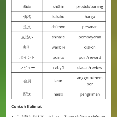
商品
shōhin
produk/barang
価格
kakaku
harga
注文
chūmon
pesanan
支払い
shiharai
pembayaran
割引
waribiki
diskon
ポイント
pointo
poin/reward
レビュー
rebyū
ulasan/review
anggota/mem
会員
kaiin
ber
配送
haisō
pengiriman
Contoh Kalimat
この商品を注文しました。(Kono shōhin o chūmon