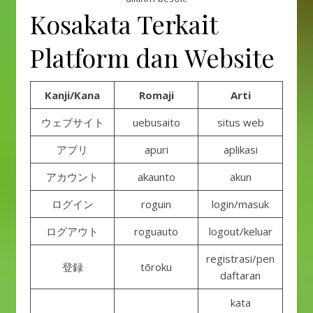
Kosakata Terkait
Platform dan Website
Kanji/Kana
Romaji
Arti
ウェブサイト
uebusaito
situs web
アプリ
apuri
aplikasi
アカウント
akaunto
akun
ログイン
roguin
login/masuk
ログアウト
roguauto
logout/keluar
registrasi/pen
登録
tōroku
daftaran
kata