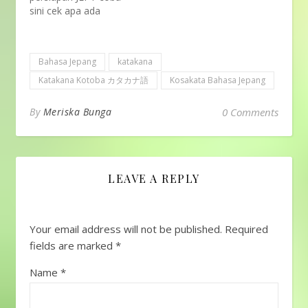
sini cek apa ada
kosakata katakana
yang minasan belum
tau artinya?
Bahasa Jepang
katakana
Pandaikotoba udah
buat list nya, jadi
Katakana Kotoba カタカナ語
Kosakata Bahasa Jepang
minasan tinggal
langsung scroll! No単語
By
Meriska Bunga
0 Comments
(tango)Kosakataロマ字
(romaji)Alfabetインド
ネシア語(indoneshia
go)Bahasa Indonesia1.
アイスクリーム
LEAVE A REPLY
aisukuriimues krim2.ア
イデアaidiaide3.アイド
ルaidoruidola
Your email address will not be published.
Required
(artis/penyanyi)4.アク
セスakusesuakses5.ア
fields are marked
*
ドバイス
adobaisusaran6.アナウ
Name
*
ンス
anaunsupengumuman7.