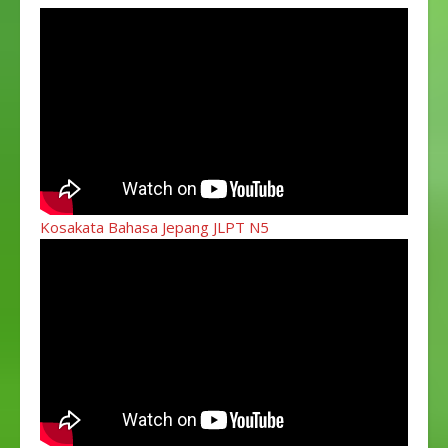
bensin36.カット
kattopotong (cut)37.カ
ップル
kappurupasangan38.カ
フェkafekafe39.カレー
kareekari jepang40.カ
レンダー
karendaakalender41.キ
ーホルダー
kiihorudaagantungan
kunci42.キス
Kosakata Bahasa Jepang JLPT N5
kisuciuman43.キャッシ
ュカード
kyasshuukaadokartu
atm (tarik…