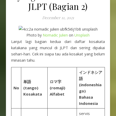
JLPT (Bagian 2)
December 11, 2021
Photo by
Nomadic Julien
on
Unsplash
Lanjut lagi bagian kedua dari daftar kosakata
katakana yang muncul di JLPT dan sering dipakai
sehari-hari. Cek ini siapa tau ada kosakat yang belum
minasan tahu.
インドネシア
語
単語
ロマ字
(indoneshia
No
(tango)
(romaji)
go)
Kosakata
Alfabet
Bahasa
Indonesia
servis