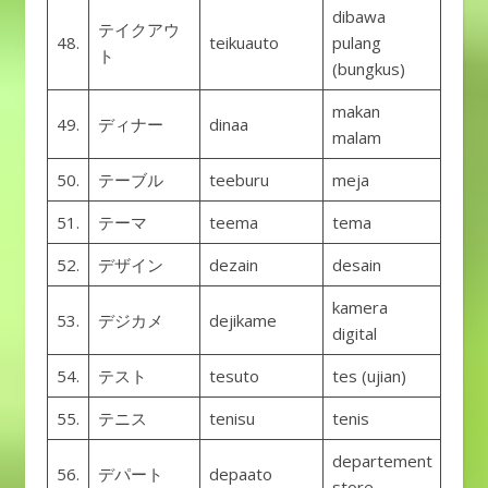
dibawa
テイクアウ
48.
teikuauto
pulang
ト
(bungkus)
makan
49.
ディナー
dinaa
malam
50.
テーブル
teeburu
meja
51.
テーマ
teema
tema
52.
デザイン
dezain
desain
kamera
53.
デジカメ
dejikame
digital
54.
テスト
tesuto
tes (ujian)
55.
テニス
tenisu
tenis
departement
56.
デパート
depaato
store