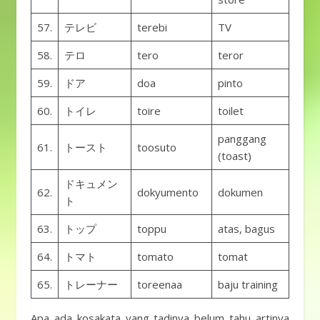
57.
テレビ
terebi
TV
58.
テロ
tero
teror
59.
ドア
doa
pinto
60.
トイレ
toire
toilet
panggang
61.
トースト
toosuto
(toast)
ドキュメン
62.
dokyumento
dokumen
ト
63.
トップ
toppu
atas, bagus
64.
トマト
tomato
tomat
65.
トレーナー
toreenaa
baju training
Apa ada kosakata yang tadinya belum tahu artinya