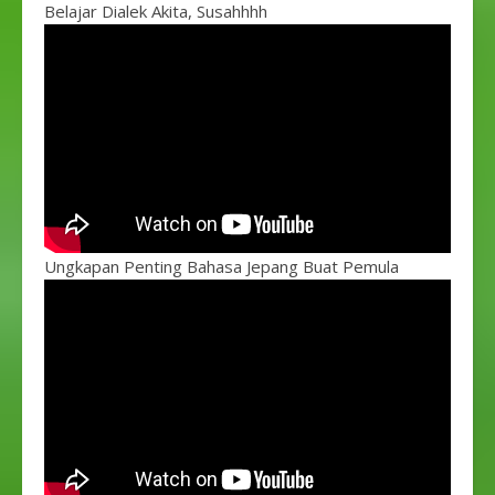
Belajar Dialek Akita, Susahhhh
Ungkapan Penting Bahasa Jepang Buat Pemula