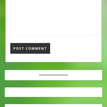
エネルギー
enerugiienergi23.エレ
ベーター
erebeetaalift24.エンジ
ニアenjiniaengineer25.
オーバー
oobaaamelebihi26.オー
ブンooobunoven27.オ
ープンoopunbuka28.オ
リンピック
orinpikkuOlimpik29.カ
ードkaadokartu30.ガー
ドマン
gaatomansecurity
guard31.ガイド
gaidoguide32.カウンタ
ーkauntaakonter33.カ
ジュアル
kajuarukasual34.ガソリ
ンgasorinbensin35.ガソ
リンスタンド
gasorinsutandopom