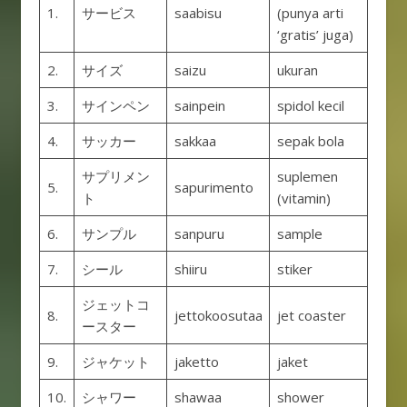
1.
サービス
saabisu
(punya arti
‘gratis’ juga)
2.
サイズ
saizu
ukuran
3.
サインペン
sainpein
spidol kecil
4.
サッカー
sakkaa
sepak bola
サプリメン
suplemen
5.
sapurimento
ト
(vitamin)
6.
サンプル
sanpuru
sample
7.
シール
shiiru
stiker
ジェットコ
8.
jettokoosutaa
jet coaster
ースター
9.
ジャケット
jaketto
jaket
10.
シャワー
shawaa
shower