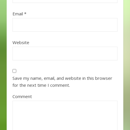
アパート
apaatoapartemen8.ア
Email
*
ポapojanji9.アマチュア
amachuaamatir10.アル
バイトarubaitokerja
paruh waktu11.アレル
ギーarerugiialergi12.イ
Website
メージ
imeejigambar/bayangan13.
イヤホン
iyahonearphones14.イ
ラスト
irasutoilustrasi15.イン
ターネット
Save my name, email, and website in this browser
intaanettointernet16.イ
for the next time I comment.
ンタビュー
intabyuuwawancara17.
Comment
インフレinfureinflasi18.
ウイルスwirusuvirus19.
ウェブwebuweb20.エア
コンeakonAC21.エスカ
レーター
esukareetaaeskalator22.