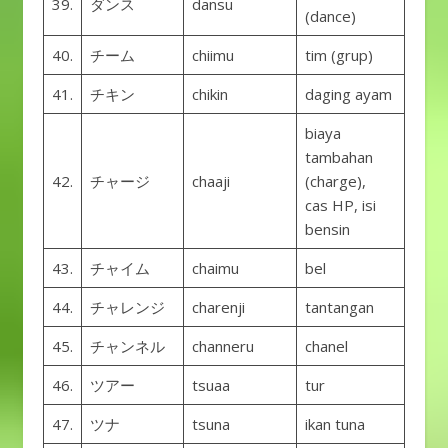
39.
ダンス
dansu
(dance)
40.
チーム
chiimu
tim (grup)
41.
チキン
chikin
daging ayam
biaya
tambahan
42.
チャージ
chaaji
(charge),
cas HP, isi
bensin
43.
チャイム
chaimu
bel
44.
チャレンジ
charenji
tantangan
45.
チャンネル
channeru
chanel
46.
ツアー
tsuaa
tur
47.
ツナ
tsuna
ikan tuna