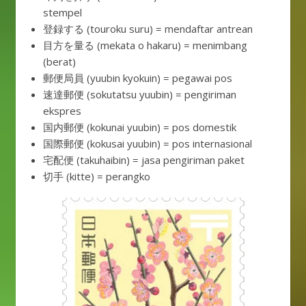
stempel
登録する (touroku suru) = mendaftar antrean
目方を量る (mekata o hakaru) = menimbang
(berat)
郵便局員 (yuubin kyokuin) = pegawai pos
速達郵便 (sokutatsu yuubin) = pengiriman
ekspres
国内郵便 (kokunai yuubin) = pos domestik
国際郵便 (kokusai yuubin) = pos internasional
宅配便 (takuhaibin) = jasa pengiriman paket
切手 (kitte) = perangko