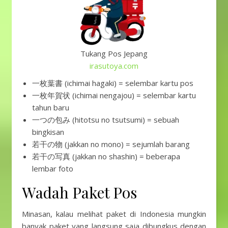
Tukang Pos Jepang
irasutoya.com
一枚葉書 (ichimai hagaki) = selembar kartu pos
一枚年賀状 (ichimai nengajou) = selembar kartu
tahun baru
一つの包み (hitotsu no tsutsumi) = sebuah
bingkisan
若干の物 (jakkan no mono) = sejumlah barang
若干の写真 (jakkan no shashin) = beberapa
lembar foto
Wadah Paket Pos
Minasan, kalau melihat paket di Indonesia mungkin
banyak paket yang langsung saja dibungkus dengan