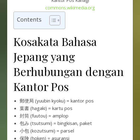
Kantor Pos Kanagi
commons.wikimedia.org
Contents
Kosakata Bahasa
Jepang yang
Berhubungan dengan
Kantor Pos
郵便局 (yuubin kyoku) = kantor pos
葉書 (hagaki) = kartu pos
封筒 (fuutou) = amplop
包み (tsutsumi) = bingkisan, paket
小包 (kozutsumi) = parsel
保険 (hoken) = asuransi