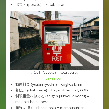
ポスト (posuto) = kotak surat
ポスト (posuto) = kotak surat
pexels.com
郵便料金 (yuubin ryoukin) = ongkos kirim
着払い (chakubarai) = bayar di tempat, COD
制限重量を超える (seigen juuryou o koeru) =
melebihi batas berat
印判を押す (inban o osu) = membubuhkan