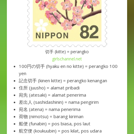
切手 (kitte) = perangko
girlschannel.net
100円の切手 (hyaku en no kitte) = perangko 100
yen
記念切手 (kinen kitte) = perangko kenangan
住所 (juusho) = alamat pribadi
宛先 (atesaki) = alamat penerima
差出人 (sashidashinin) = nama pengirim
宛名 (atena) = nama penerima
荷物 (nimotsu) = barang kiriman
船便 (funabin) = pos biasa, pos laut
航空便 (koukuubin) = pos kilat, pos udara