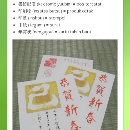
書留郵便 (kakitome yuubin) = pos tercatat
印刷物 (insatsu butsu) = produk cetak
印章 (inshou) = stempel
手紙 (tegami) = surat
年賀状 (nengajou) = kartu tahun baru