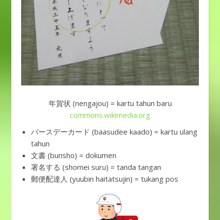
年賀状 (nengajou) = kartu tahun baru
commons.wikimedia.org
バースデーカード (baasudee kaado) = kartu ulang
tahun
文書 (bunsho) = dokumen
署名する (shomei suru) = tanda tangan
郵便配達人 (yuubin haitatsujin) = tukang pos