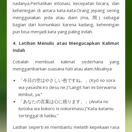
nadanya.Perhatikan intonasi, kecepatan bicara, dan
keheningan di antara kata-kata.Orang Jepang sering
menggunakan jeda atau diam (ma, 間) sebagai
bagian dari komunikasi karena kadang, keheningan
pun bisa menjadi kata yang paling indah.
4. Latihan Menulis atau Mengucapkan Kalimat
Indah
Cobalah membuat kalimat sederhana yang
menggambarkan suasana hati atau alam.Misalnya:
「今日の空はやさしい色ですね。」(Kyō no sora
wa yasashii iro desu ne.)“Langit hari ini berwarna
lembut, ya.”
「あなたの言葉は心に残ります。」(Anata no
kotoba wa kokoro ni nokorimasu.)“Kata-katamu
tertinggal di hatiku.”
Latihan seperti ini membantu melatih kepekaan rasa