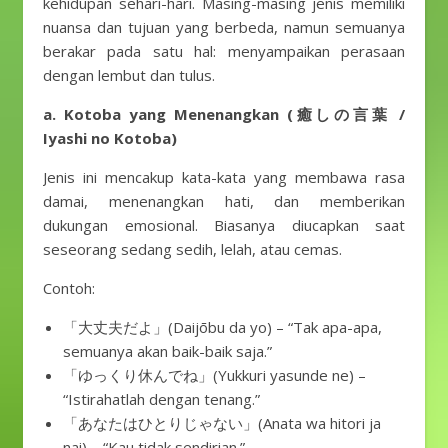
kehidupan sehari-hari. Masing-masing jenis memiliki
nuansa dan tujuan yang berbeda, namun semuanya
berakar pada satu hal: menyampaikan perasaan
dengan lembut dan tulus.
a. Kotoba yang Menenangkan (癒しの言葉 /
Iyashi no Kotoba)
Jenis ini mencakup kata-kata yang membawa rasa
damai, menenangkan hati, dan memberikan
dukungan emosional. Biasanya diucapkan saat
seseorang sedang sedih, lelah, atau cemas.
Contoh:
「大丈夫だよ」(Daijōbu da yo) – “Tak apa-apa,
semuanya akan baik-baik saja.”
「ゆっくり休んでね」(Yukkuri yasunde ne) –
“Istirahatlah dengan tenang.”
「あなたはひとりじゃない」(Anata wa hitori ja
nai) – “Kau tidak sendirian.”