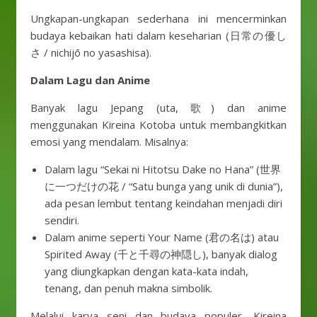
Ungkapan-ungkapan sederhana ini mencerminkan
budaya kebaikan hati dalam keseharian (日常の優し
さ / nichijō no yasashisa).
Dalam Lagu dan Anime
Banyak lagu Jepang (uta, 歌) dan anime
menggunakan Kireina Kotoba untuk membangkitkan
emosi yang mendalam. Misalnya:
Dalam lagu “Sekai ni Hitotsu Dake no Hana” (世界
に一つだけの花 / “Satu bunga yang unik di dunia”),
ada pesan lembut tentang keindahan menjadi diri
sendiri.
Dalam anime seperti Your Name (君の名は) atau
Spirited Away (千と千尋の神隠し), banyak dialog
yang diungkapkan dengan kata-kata indah,
tenang, dan penuh makna simbolik.
Melalui karya seni dan budaya populer, Kireina