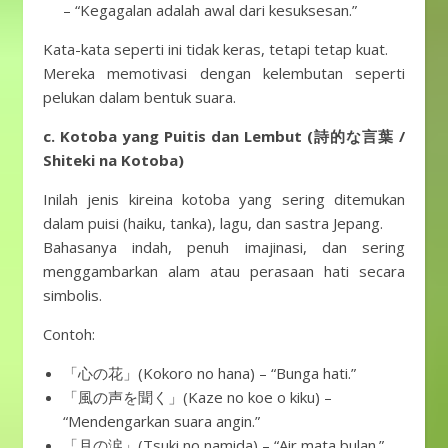
– “Kegagalan adalah awal dari kesuksesan.”
Kata-kata seperti ini tidak keras, tetapi tetap kuat.
Mereka memotivasi dengan kelembutan seperti
pelukan dalam bentuk suara.
c. Kotoba yang Puitis dan Lembut (詩的な言葉 /
Shiteki na Kotoba)
Inilah jenis kireina kotoba yang sering ditemukan
dalam puisi (haiku, tanka), lagu, dan sastra Jepang.
Bahasanya indah, penuh imajinasi, dan sering
menggambarkan alam atau perasaan hati secara
simbolis.
Contoh:
「心の花」(Kokoro no hana) – “Bunga hati.”
「風の声を聞く」(Kaze no koe o kiku) –
“Mendengarkan suara angin.”
「月の涙」(Tsuki no namida) – “Air mata bulan.”