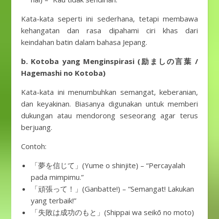
Kata-kata seperti ini sederhana, tetapi membawa
kehangatan dan rasa dipahami ciri khas dari
keindahan batin dalam bahasa Jepang.
b. Kotoba yang Menginspirasi (励ましの言葉 /
Hagemashi no Kotoba)
Kata-kata ini menumbuhkan semangat, keberanian,
dan keyakinan. Biasanya digunakan untuk memberi
dukungan atau mendorong seseorang agar terus
berjuang.
Contoh:
「夢を信じて」(Yume o shinjite) – “Percayalah
pada mimpimu.”
「頑張って！」(Ganbatte!) – “Semangat! Lakukan
yang terbaik!”
「失敗は成功のもと」(Shippai wa seikō no moto)