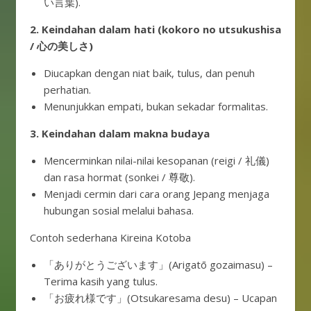
い言葉).
2. Keindahan dalam hati (kokoro no utsukushisa
/ 心の美しさ)
Diucapkan dengan niat baik, tulus, dan penuh
perhatian.
Menunjukkan empati, bukan sekadar formalitas.
3. Keindahan dalam makna budaya
Mencerminkan nilai-nilai kesopanan (reigi / 礼儀)
dan rasa hormat (sonkei / 尊敬).
Menjadi cermin dari cara orang Jepang menjaga
hubungan sosial melalui bahasa.
Contoh sederhana Kireina Kotoba
「ありがとうございます」(Arigatō gozaimasu) –
Terima kasih yang tulus.
「お疲れ様です」(Otsukaresama desu) – Ucapan