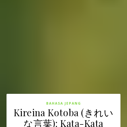
BAHASA JEPANG
Kireina Kotoba (きれい
な言葉): Kata-Kata