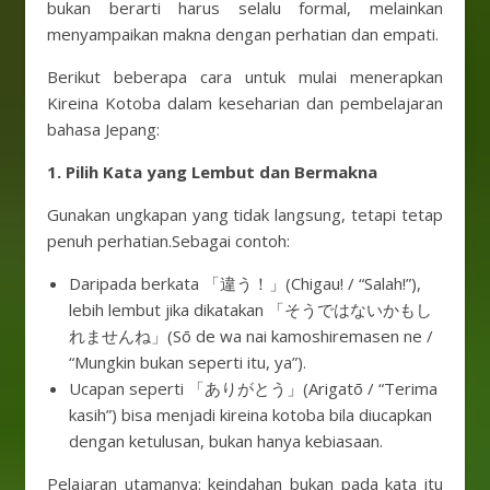
bukan berarti harus selalu formal, melainkan
menyampaikan makna dengan perhatian dan empati.
Berikut beberapa cara untuk mulai menerapkan
Kireina Kotoba dalam keseharian dan pembelajaran
bahasa Jepang:
1. Pilih Kata yang Lembut dan Bermakna
Gunakan ungkapan yang tidak langsung, tetapi tetap
penuh perhatian.Sebagai contoh:
Daripada berkata 「違う！」(Chigau! / “Salah!”),
lebih lembut jika dikatakan 「そうではないかもし
れませんね」(Sō de wa nai kamoshiremasen ne /
“Mungkin bukan seperti itu, ya”).
Ucapan seperti 「ありがとう」(Arigatō / “Terima
kasih”) bisa menjadi kireina kotoba bila diucapkan
dengan ketulusan, bukan hanya kebiasaan.
Pelajaran utamanya: keindahan bukan pada kata itu