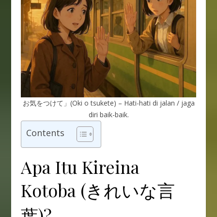
お気をつけて」(Oki o tsukete) – Hati-hati di jalan / jaga
diri baik-baik.
Contents
Apa Itu Kireina
Kotoba (きれいな言
葉)?