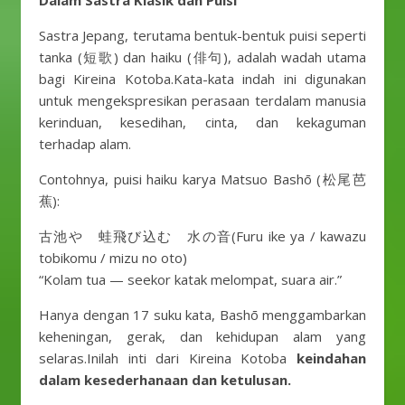
Dalam Sastra Klasik dan Puisi
Sastra Jepang, terutama bentuk-bentuk puisi seperti
tanka (短歌) dan haiku (俳句), adalah wadah utama
bagi Kireina Kotoba.Kata-kata indah ini digunakan
untuk mengekspresikan perasaan terdalam manusia
kerinduan, kesedihan, cinta, dan kekaguman
terhadap alam.
Contohnya, puisi haiku karya Matsuo Bashō (松尾芭
蕉):
古池や 蛙飛び込む 水の音(Furu ike ya / kawazu
tobikomu / mizu no oto)
“Kolam tua — seekor katak melompat, suara air.”
Hanya dengan 17 suku kata, Bashō menggambarkan
keheningan, gerak, dan kehidupan alam yang
selaras.Inilah inti dari Kireina Kotoba
keindahan
dalam kesederhanaan dan ketulusan.