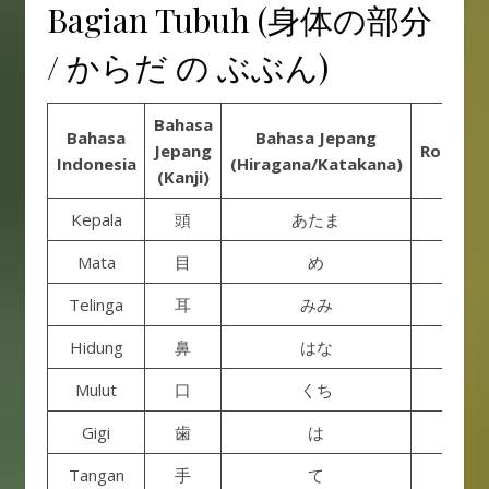
Bagian Tubuh (身体の部分
/ からだ の ぶぶん)
Bahasa
Bahasa
Bahasa Jepang
Jepang
Romanis
Indonesia
(Hiragana/Katakana)
(Kanji)
Kepala
頭
あたま
Atam
Mata
目
め
Me
Telinga
耳
みみ
Mimi
Hidung
鼻
はな
Hana
Mulut
口
くち
Kuchi
Gigi
歯
は
Ha
Tangan
手
て
Te