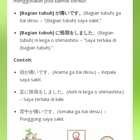
menggunakan pola kalimat berikut:
[Bagian tubuh] が痛いです。
(Bagian tubuh) ga
itai desu. – “(Bagian tubuh) saya sakit.”
[Bagian tubuh] に怪我をしました
。(Bagian
tubuh) ni kega o shimashita. – “Saya terluka di
(bagian tubuh).”
Contoh:
頭が痛いです。(Atama ga itai desu.) – Kepala
saya sakit.
足に怪我をしました。(Ashi ni kega o shimashita.)
– Saya terluka di kaki.
背中が痛いです。(Senaka ga itai desu.) –
Punggung saya sakit.