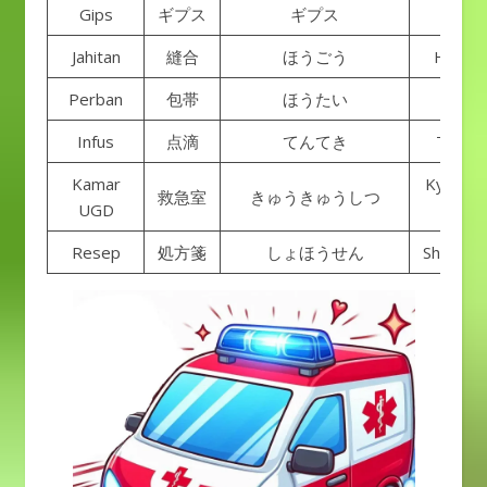
Gips
ギプス
ギプス
Gipsu
Jahitan
縫合
ほうごう
Hougo
Perban
包帯
ほうたい
Houta
Infus
点滴
てんてき
Tentek
Kamar
Kyuukyu
救急室
きゅうきゅうしつ
UGD
shitsu
Resep
処方箋
しょほうせん
Shohous