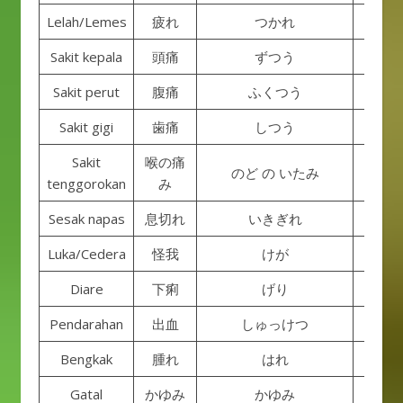
Lelah/Lemes
疲れ
つかれ
Tsuk
Sakit kepala
頭痛
ずつう
Zut
Sakit perut
腹痛
ふくつう
Fuku
Sakit gigi
歯痛
しつう
Shit
Sakit
喉の痛
Nodo
のど の いたみ
tenggorokan
み
ita
Sesak napas
息切れ
いきぎれ
Ikig
Luka/Cedera
怪我
けが
Ke
Diare
下痢
げり
Ge
Pendarahan
出血
しゅっけつ
Shukk
Bengkak
腫れ
はれ
Ha
Gatal
かゆみ
かゆみ
Kay