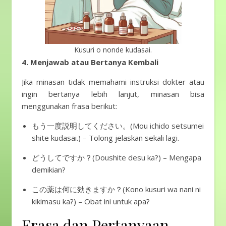
Kusuri o nonde kudasai.
4. Menjawab atau Bertanya Kembali
Jika minasan tidak memahami instruksi dokter atau
ingin bertanya lebih lanjut, minasan bisa
menggunakan frasa berikut:
もう一度説明してください。(Mou ichido setsumei
shite kudasai.) – Tolong jelaskan sekali lagi.
どうしてですか？(Doushite desu ka?) – Mengapa
demikian?
この薬は何に効きますか？(Kono kusuri wa nani ni
kikimasu ka?) – Obat ini untuk apa?
Frasa dan Pertanyaan