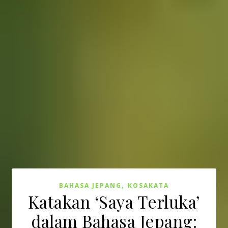
,
BAHASA JEPANG
KOSAKATA
Katakan ‘Saya Terluka’
dalam Bahasa Jepang: