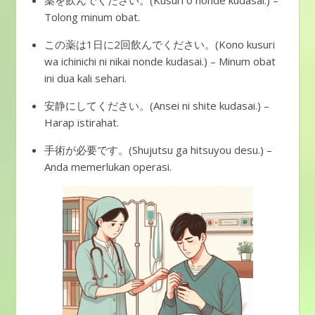
薬を飲んでください。(Kusuri o nonde kudasai.) –
Tolong minum obat.
この薬は1日に2回飲んでください。(Kono kusuri
wa ichinichi ni nikai nonde kudasai.) – Minum obat
ini dua kali sehari.
安静にしてください。(Ansei ni shite kudasai.) –
Harap istirahat.
手術が必要です。(Shujutsu ga hitsuyou desu.) –
Anda memerlukan operasi.