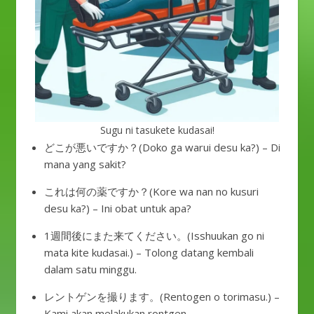
Sugu ni tasukete kudasai!
どこが悪いですか？(Doko ga warui desu ka?) – Di
mana yang sakit?
これは何の薬ですか？(Kore wa nan no kusuri
desu ka?) – Ini obat untuk apa?
1週間後にまた来てください。(Isshuukan go ni
mata kite kudasai.) – Tolong datang kembali
dalam satu minggu.
レントゲンを撮ります。(Rentogen o torimasu.) –
Kami akan melakukan rontgen.