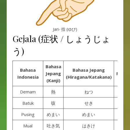
Jari- 指 (ゆび)
Gejala (症状 / しょうじょ
う)
Bahasa
Bahasa
Bahasa Jepang
Jepang
Roman
Indonesia
(Hiragana/Katakana)
(Kanji)
Demam
熱
ねつ
Net
Batuk
咳
せき
Se
Pusing
めまい
めまい
Mem
Mual
吐き気
はきけ
Hak