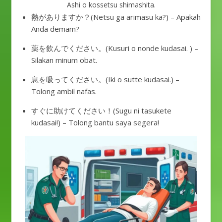
Ashi o kossetsu shimashita.
熱がありますか？(Netsu ga arimasu ka?) – Apakah
Anda demam?
薬を飲んでください。(Kusuri o nonde kudasai. ) –
Silakan minum obat.
息を吸ってください。(Iki o sutte kudasai.) –
Tolong ambil nafas.
すぐに助けてください！(Sugu ni tasukete
kudasai!) – Tolong bantu saya segera!