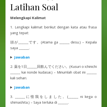
Latihan Soal
Melengkapi Kalimat
1. Lengkapi kalimat berikut dengan kata atau frasa
yang tepat:
頭が______です。(Atama ga ______ desu.) – Kepala
saya ______.
Jawaban
2. 薬を1日______回飲んでください。(Kusuri o ichinichi
______ kai nonde kudasai.) – Minumlah obat ini ______
kali sehari.
Jawaban
3. ______に怪我をしました。(______ ni kega o
shimashita.) – Saya terluka di ______.