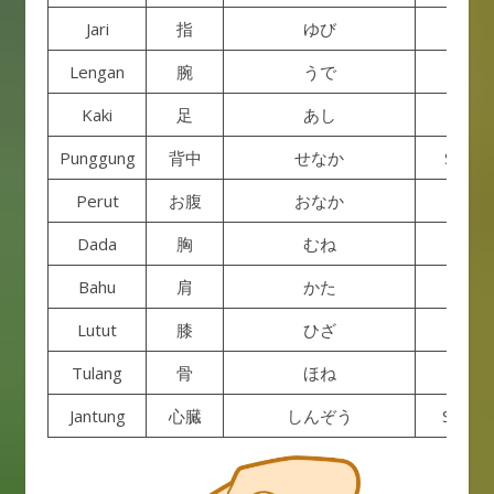
Jari
指
ゆび
Yubi
Lengan
腕
うで
Ude
Kaki
足
あし
Ashi
Punggung
背中
せなか
Senak
Perut
お腹
おなか
Onaka
Dada
胸
むね
Mune
Bahu
肩
かた
Kata
Lutut
膝
ひざ
Hiza
Tulang
骨
ほね
Hone
Jantung
心臓
しんぞう
Shinzo