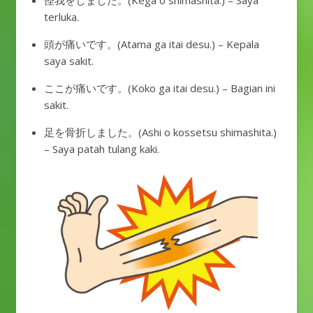
怪我をしました。(Kega o shimashita.) – Saya
terluka.
頭が痛いです。(Atama ga itai desu.) – Kepala
saya sakit.
ここが痛いです。(Koko ga itai desu.) – Bagian ini
sakit.
足を骨折しました。(Ashi o kossetsu shimashita.)
– Saya patah tulang kaki.