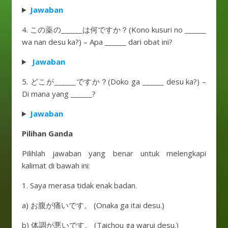
Jawaban
4. この薬の______は何ですか？(Kono kusuri no ______
wa nan desu ka?) – Apa ______ dari obat ini?
Jawaban
5. どこが______ですか？(Doko ga ______ desu ka?) –
Di mana yang ______?
Jawaban
Pilihan Ganda
Pilihlah jawaban yang benar untuk melengkapi
kalimat di bawah ini:
1. Saya merasa tidak enak badan.
a) お腹が痛いです。 (Onaka ga itai desu.)
b) 体調が悪いです。 (Taichou ga warui desu.)