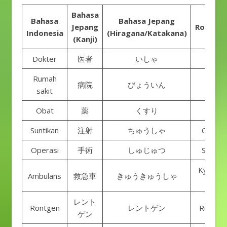
Bahasa
Bahasa
Bahasa Jepang
Jepang
Romanis
Indonesia
(Hiragana/Katakana)
(Kanji)
Dokter
医者
いしゃ
Isha
Rumah
病院
びょういん
Byoui
sakit
Obat
薬
くすり
Kusuri
Suntikan
注射
ちゅうしゃ
Chuush
Operasi
手術
しゅじゅつ
Shujut
Kyuukyu
Ambulans
救急車
きゅうきゅうしゃ
sha
レント
Rontgen
レントゲン
Rentog
ゲン