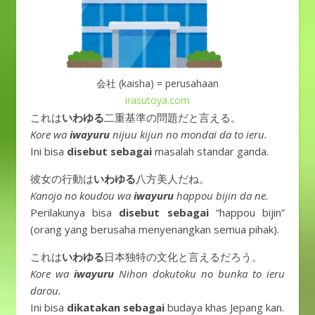
会社 (kaisha) = perusahaan
irasutoya.com
これは
いわゆる
二重基準の問題だと言える。
Kore wa
iwayuru
nijuu kijun no mondai da to ieru.
Ini bisa
disebut sebagai
masalah standar ganda.
彼女の行動は
いわゆる
八方美人だね。
Kanojo no koudou wa
iwayuru
happou bijin da ne.
Perilakunya bisa
disebut sebagai
“happou bijin”
(orang yang berusaha menyenangkan semua pihak).
これは
いわゆる
日本独特の文化と言えるだろう。
Kore wa
iwayuru
Nihon dokutoku no bunka to ieru
darou.
Ini bisa
dikatakan sebagai
budaya khas Jepang kan.