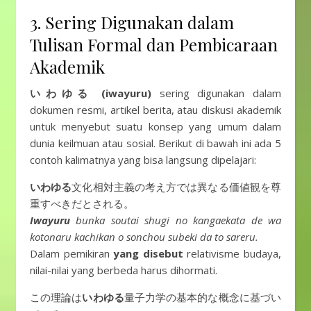
3. Sering Digunakan dalam
Tulisan Formal dan Pembicaraan
Akademik
いわゆる
(iwayuru)
sering digunakan dalam
dokumen resmi, artikel berita, atau diskusi akademik
untuk menyebut suatu konsep yang umum dalam
dunia keilmuan atau sosial. Berikut di bawah ini ada 5
contoh kalimatnya yang bisa langsung dipelajari:
いわゆる
文化相対主義の考え方では異なる価値観を尊
重すべきだとされる。
Iwayuru
bunka soutai shugi no kangaekata de wa
kotonaru kachikan o sonchou subeki da to sareru.
Dalam pemikiran
yang disebut
relativisme budaya,
nilai-nilai yang berbeda harus dihormati.
この理論は
いわゆる
量子力学の基本的な概念に基づい