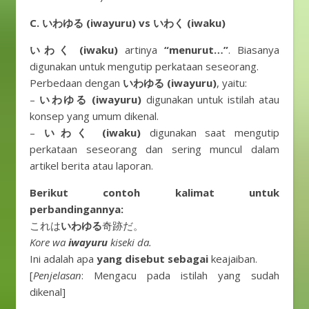
C. いわゆる (iwayuru) vs いわく (iwaku)
いわく (iwaku)
artinya
“menurut…”
. Biasanya
digunakan untuk mengutip perkataan seseorang.
Perbedaan dengan
いわゆる (iwayuru)
, yaitu:
–
いわゆる (iwayuru)
digunakan untuk istilah atau
konsep yang umum dikenal.
–
いわく (iwaku)
digunakan saat mengutip
perkataan seseorang dan sering muncul dalam
artikel berita atau laporan.
Berikut contoh kalimat untuk
perbandingannya:
これは
いわゆる
奇跡だ。
Kore wa
iwayuru
kiseki da.
Ini adalah apa
yang disebut sebagai
keajaiban.
[
Penjelasan
: Mengacu pada istilah yang sudah
dikenal]