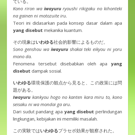
ている。
Kono riron wa
iwayuru
ryoushi rikigaku no kihonteki
na gainen ni motozuite iru.
Teori ini didasarkan pada konsep dasar dalam apa
yang disebut
mekanika kuantum.
その現象は
いわゆる
社会的影響によるものだ。
Sono genshou wa
iwayuru
shakai teki eikyou ni yoru
mono da.
Fenomena tersebut disebabkan oleh apa
yang
disebut
dampak sosial.
いわゆる
環境保護の観点から見ると、この政策には問
題がある。
Iwayuru
kankyou hogo no kanten kara miru to, kono
seisaku ni wa mondai ga aru.
Dari sudut pandang apa
yang disebut
perlindungan
lingkungan, kebijakan ini memiliki masalah.
この実験では
いわゆる
プラセボ効果が観察された。