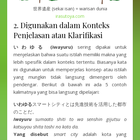
世界遺産 (sekai isan) = warisan dunia
irasutoya.com
2. Digunakan dalam Konteks
Penjelasan atau Klarifikasi
いわゆる
(iwayuru)
sering dipakai untuk
menjelaskan bahwa suatu istilah memiliki makna yang
lebih spesifik dalam konteks tertentu. Biasanya kata
ini digunakan untuk memperjelas konsep atau istilah
yang mungkin tidak langsung dimengerti oleh
pendengar. Berikut di bawah ini ada 5 contoh
kalimatnya yang bisa langsung dipelajari:
いわゆる
スマートシティとは先進技術を活用した都市
のことだ。
Iwayuru
sumaato shiti to wa senshin gijutsu o
katsuyou shita toshi no koto da.
Yang disebut
smart city
adalah kota yang