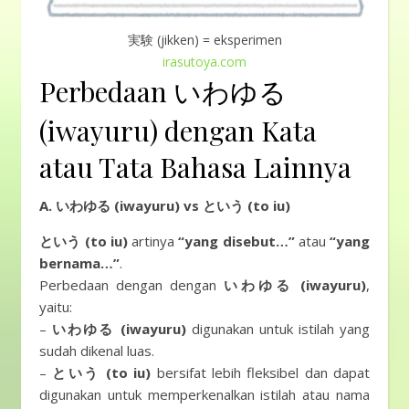
実験 (jikken) = eksperimen
irasutoya.com
Perbedaan いわゆる
(iwayuru) dengan Kata
atau Tata Bahasa Lainnya
A. いわゆる (iwayuru) vs という (to iu)
という (to iu)
artinya
“yang disebut…”
atau
“yang
bernama…”
.
Perbedaan dengan dengan
いわゆる (iwayuru)
,
yaitu:
–
いわゆる (iwayuru)
digunakan untuk istilah yang
sudah dikenal luas.
–
という (to iu)
bersifat lebih fleksibel dan dapat
digunakan untuk memperkenalkan istilah atau nama