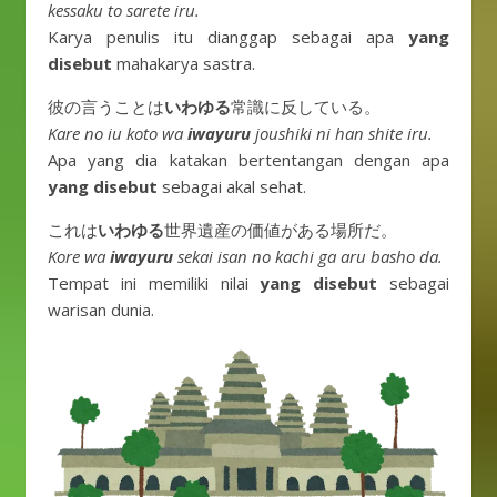
kessaku to sarete iru.
Karya penulis itu dianggap sebagai apa
yang
disebut
mahakarya sastra.
彼の言うことは
いわゆる
常識に反している。
Kare no iu koto wa
iwayuru
joushiki ni han shite iru.
Apa yang dia katakan bertentangan dengan apa
yang disebut
sebagai akal sehat.
これは
いわゆる
世界遺産の価値がある場所だ。
Kore wa
iwayuru
sekai isan no kachi ga aru basho da.
Tempat ini memiliki nilai
yang disebut
sebagai
warisan dunia.