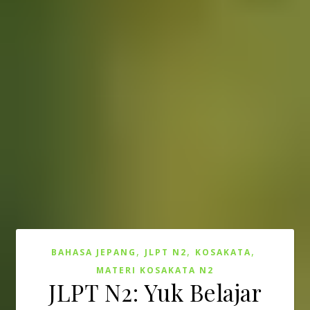
,
,
,
BAHASA JEPANG
JLPT N2
KOSAKATA
MATERI KOSAKATA N2
JLPT N2: Yuk Belajar