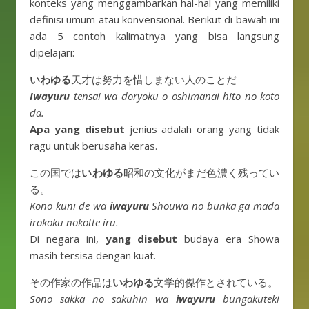
konteks yang menggambarkan hal-hal yang memiliki
definisi umum atau konvensional. Berikut di bawah ini
ada 5 contoh kalimatnya yang bisa langsung
dipelajari:
いわゆる
天才は努力を惜しまない人のことだ
Iwayuru
tensai wa doryoku o oshimanai hito no koto
da.
Apa yang disebut
jenius adalah orang yang tidak
ragu untuk berusaha keras.
この国では
いわゆる
昭和の文化がまだ色濃く残ってい
る。
Kono kuni de wa
iwayuru
Shouwa no bunka ga mada
irokoku nokotte iru.
Di negara ini,
yang disebut
budaya era Showa
masih tersisa dengan kuat.
その作家の作品は
いわゆる
文学的傑作とされている。
Sono sakka no sakuhin wa
iwayuru
bungakuteki