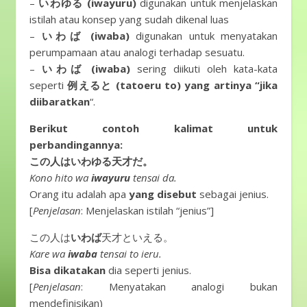
–
いわゆる (iwayuru)
digunakan untuk menjelaskan
istilah atau konsep yang sudah dikenal luas
–
いわば (iwaba)
digunakan untuk menyatakan
perumpamaan atau analogi terhadap sesuatu.
–
いわば (iwaba)
sering diikuti oleh kata-kata
seperti
例えると (tatoeru to) yang artinya “jika
diibaratkan
“.
Berikut contoh kalimat untuk
perbandingannya:
この人はいわゆる天才だ。
Kono hito wa
iwayuru
tensai da.
Orang itu adalah apa
yang disebut
sebagai jenius.
[
Penjelasan
: Menjelaskan istilah “jenius”]
この人は
いわば
天才といえる。
Kare wa
iwaba
tensai to ieru.
Bisa dikatakan
dia seperti jenius.
[
Penjelasan
: Menyatakan analogi bukan
mendefinisikan)