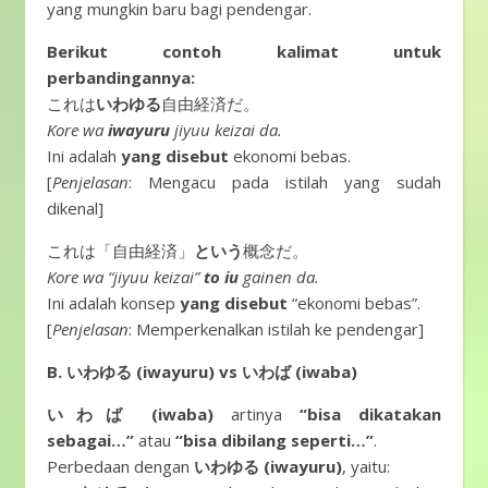
yang mungkin baru bagi pendengar.
Berikut contoh kalimat untuk
perbandingannya:
これは
いわゆる
自由経済だ。
Kore wa
iwayuru
jiyuu keizai da.
Ini adalah
yang disebut
ekonomi bebas.
[
Penjelasan
: Mengacu pada istilah yang sudah
dikenal]
これは「自由経済」
という
概念だ。
Kore wa “jiyuu keizai”
to iu
gainen da.
Ini adalah konsep
yang disebut
“ekonomi bebas”.
[
Penjelasan
: Memperkenalkan istilah ke pendengar]
B. いわゆる (iwayuru) vs いわば (iwaba)
いわば (iwaba)
artinya
“bisa dikatakan
sebagai…”
atau
“bisa dibilang seperti…”
.
Perbedaan dengan
いわゆる (iwayuru)
, yaitu: