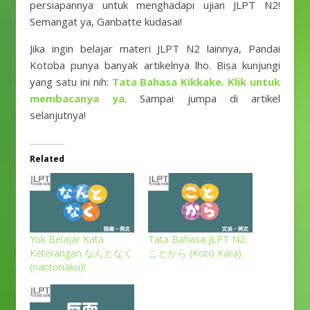
persiapannya untuk menghadapi ujian JLPT N2!
Semangat ya, Ganbatte kudasai!
Jika ingin belajar materi JLPT N2 lainnya, Pandai
Kotoba punya banyak artikelnya lho. Bisa kunjungi
yang satu ini nih:
Tata Bahasa Kikkake. Klik untuk
membacanya ya
. Sampai jumpa di artikel
selanjutnya!
Related
Yuk Belajar Kata
Tata Bahasa JLPT N2:
Keterangan なんとなく
ことから (Koto Kara)
(nantonaku)!