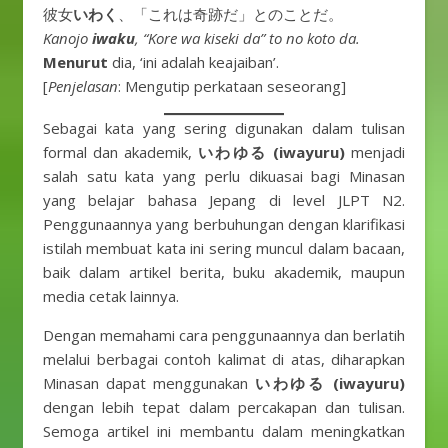
彼女
いわく
、「これは奇跡だ」とのことだ。
Kanojo
iwaku
, “Kore wa kiseki da” to no koto da.
Menurut
dia, ‘ini adalah keajaiban’.
[
Penjelasan
: Mengutip perkataan seseorang]
Sebagai kata yang sering digunakan dalam tulisan
formal dan akademik,
いわゆる
(iwayuru)
menjadi
salah satu kata yang perlu dikuasai bagi Minasan
yang belajar bahasa Jepang di level JLPT N2.
Penggunaannya yang berbuhungan dengan klarifikasi
istilah membuat kata ini sering muncul dalam bacaan,
baik dalam artikel berita, buku akademik, maupun
media cetak lainnya.
Dengan memahami cara penggunaannya dan berlatih
melalui berbagai contoh kalimat di atas, diharapkan
Minasan dapat menggunakan
いわゆる
(iwayuru)
dengan lebih tepat dalam percakapan dan tulisan.
Semoga artikel ini membantu dalam meningkatkan