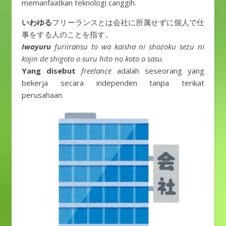
memanfaatkan teknologi canggih.
いわゆる
フリーランスとは会社に所属せずに個人で仕
事をする人のことを指す。
Iwayuru
furiiransu to wa kaisha ni shozoku sezu ni
kojin de shigoto o suru hito no koto o sasu.
Yang disebut
freelance
adalah seseorang yang
bekerja secara independen tanpa terikat
perusahaan.