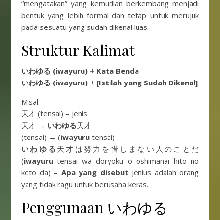
“mengatakan” yang kemudian berkembang menjadi
bentuk yang lebih formal dan tetap untuk merujuk
pada sesuatu yang sudah dikenal luas.
Struktur Kalimat
いわゆる (iwayuru)
+ Kata Benda
いわゆる (iwayuru)
+ [Istilah yang Sudah Dikenal]
Misal:
天才 (tensai) = jenis
天才 →
いわゆる
天才
(tensai) → (
iwayuru
tensai)
いわゆる
天才は努力を惜しまない人のことだ
(
iwayuru
tensai wa doryoku o oshimanai hito no
koto da) =
Apa yang disebut
jenius adalah orang
yang tidak ragu untuk berusaha keras.
Penggunaan いわゆる