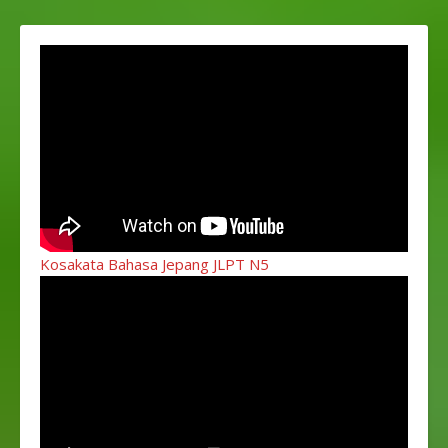
Kosakata Bahasa Jepang JLPT N5