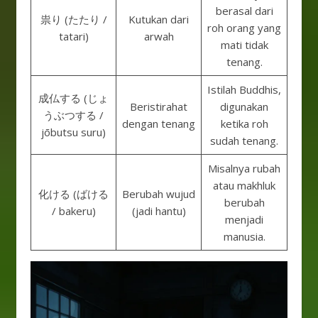
berasal dari
祟り (たたり /
Kutukan dari
roh orang yang
tatari)
arwah
mati tidak
tenang.
Istilah Buddhis,
成仏する (じょ
Beristirahat
digunakan
うぶつする /
dengan tenang
ketika roh
jōbutsu suru)
sudah tenang.
Misalnya rubah
atau makhluk
化ける (ばける
Berubah wujud
berubah
/ bakeru)
(jadi hantu)
menjadi
manusia.