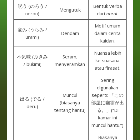
呪う (のろう /
Bentuk verba
Mengutuk
norou)
dari
noroi
.
Motif umum
怨み (うらみ /
Dendam
dalam cerita
urami)
kaidan.
Nuansa lebih
不気味 (ぶきみ
Seram,
ke suasana
/ bukimi)
menyeramkan
atau firasat.
Sering
digunakan
Muncul
seperti: 「この
出る (でる /
(biasanya
部屋に幽霊が出
deru)
tentang hantu)
る。」(“Di
kamar ini
muncul hantu.”)
Biasanya