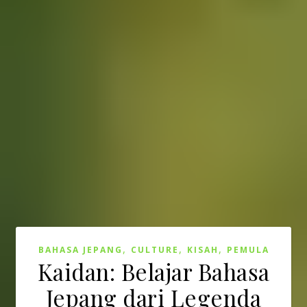
,
,
,
BAHASA JEPANG
CULTURE
KISAH
PEMULA
Kaidan: Belajar Bahasa
Jepang dari Legenda