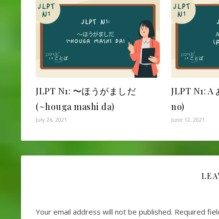
JLPT N1: 〜ほうがましだ
JLPT N1: 
(~houga mashi da)
no)
July 26, 2021
June 12, 2021
LEA
Your email address will not be published.
Required fie