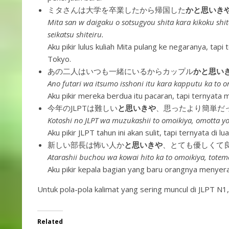
ミタさんは大学を卒業したから帰国した
かと思いき
Mita san w daigaku o sotsugyou shita kara kikoku shit
seikatsu shiteiru.
Aku pikir lulus kuliah Mita pulang ke negaranya, tap
Tokyo.
あの二人はいつも一緒にいるからカップル
かと思い
Ano futari wa itsumo isshoni itu kara kapputu ka to o
Aku pikir mereka berdua itu pacaran, tapi ternyata
今年のJLPTは難しい
と思いきや
、思ったより簡単だ
Kotoshi no JLPT wa muzukashii to omoikiya, omotta yo
Aku pikir JLPT tahun ini akan sulit, tapi ternyata di 
新しい部長は怖い人か
と思いきや
、とても優しくて
Atarashii buchou wa kowai hito ka to omoikiya, totemo
Aku pikir kepala bagian yang baru orangnya menyera
Untuk pola-pola kalimat yang sering muncul di JLPT N1
Related