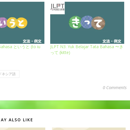
 Bahasa というと (to iu
JLPT N3: Yuk Belajar Tata Bahasa 〜き
って (kitte)
ドネシア語
0 Comments
AY ALSO LIKE