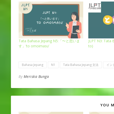
Tata Bahasa Jepang N5:「〜と思いま
JLPT N3: Tata
す」’to omoimasu’
to)
Bahasa Jepang
N1
Tata Bahasa Jepang 文法
イン
By
Meriska Bunga
YOU M