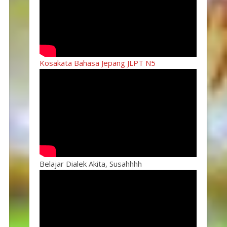
Kosakata Bahasa Jepang JLPT N5
Belajar Dialek Akita, Susahhhh