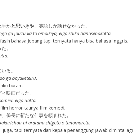
上手か
と思いきや
、英語しか話せなかった。
go ga jouzu ka to omoikiya, eigo shika hanasenakatta.
a fasih bahasa Jepang tapi ternyata hanya bisa bahasa Inggris.
った。
tta.
ている。
kao ga boyaketeiru.
jahku buram.
ディ映画だった。
komedi eiga datta.
 film horror taunya film komedi.
や
、係長に新たな仕事を頼まれた。
 kakarichou ni aratana shigoto o tanomareta.
 juga, tapi ternyata dari kepala penanggung jawab diminta lagi