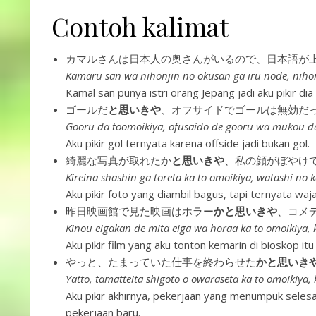
Contoh kalimat
カマルさんは日本人の奥さんがいるので、日本語が
Kamaru san wa nihonjin no okusan ga iru node, nihon
Kamal san punya istri orang Jepang jadi aku pikir di
ゴールだ
と思いきや
、オフサイドでゴールは無効だ
Gooru da toomoikiya, ofusaido de gooru wa mukou da
Aku pikir gol ternyata karena offside jadi bukan gol.
綺麗な写真が取れたか
と思いきや
、私の顔がぼやけ
Kireina shashin ga toreta ka to omoikiya, watashi no 
Aku pikir foto yang diambil bagus, tapi ternyata wa
昨日映画館で見た映画はホラー
かと思いきや
、コメ
Kinou eigakan de mita eiga wa horaa ka to omoikiya, 
Aku pikir film yang aku tonton kemarin di bioskop itu
やっと、たまっていた仕事を終わらせた
かと思いき
Yatto, tamatteita shigoto o owaraseta ka to omoikiya,
Aku pikir akhirnya, pekerjaan yang menumpuk selesai
pekerjaan baru.