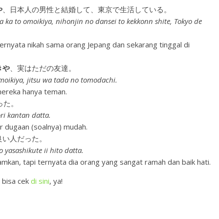
や
、日本人の男性と結婚して、東京で生活している。
a ka to omoikiya, nihonjin no dansei to kekkonn shite, Tokyo de
i ternyata nikah sama orang Jepang dan sekarang tinggal di
きや
、実はただの友達。
moikiya, jitsu wa tada no tomodachi.
 mereka hanya teman.
った。
ri kantan datta.
luar dugaan (soalnya) mudah.
良い人だった。
 yasashikute ii hito datta.
mkan, tapi ternyata dia orang yang sangat ramah dan baik hati.
, bisa cek
di sini
, ya!