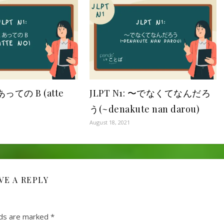
A あっての B (atte
JLPT N1: 〜でなくてなんだろ
う(~denakute nan darou)
August 18, 2021
VE A REPLY
lds are marked
*