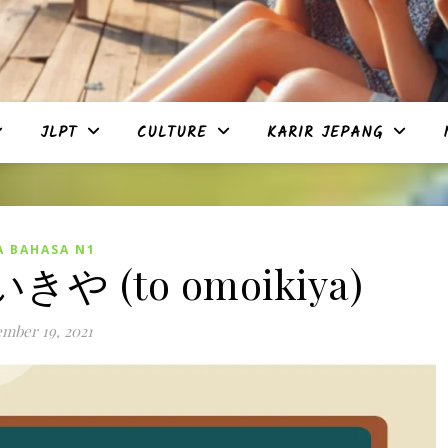
JLPT
CULTURE
KARIR JEPANG
A BAHASA N1
きや (to omoikiya)
mber 19, 2021