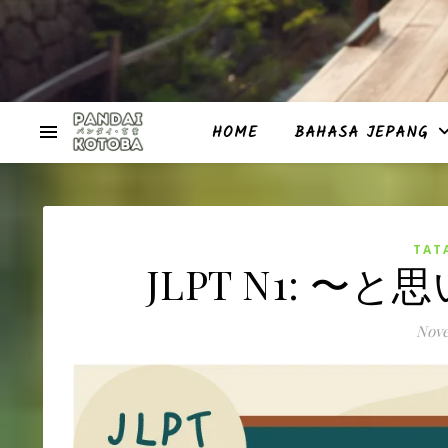
HOME
BAHASA JEPANG
TAT
JLPT N1: 〜と思い
Nove