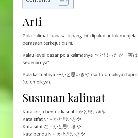
Arti
Pola kalimat bahasa Jepang ini dipakai untuk menjela
perasaan terkejut disini.
Kalau level dasar pola kalimatnya 〜と思ったが、実は〜 (to 
sebenarnya”
Pola kalimatnya 〜かと思いきや (ka to omoikiya) tapi se
(to omoikiya).
Susunan kalimat
Kata kerja bentuk kasual＋かと思いきや
Kata sifat い＋かと思いきや
Kata sifat な＋かと思いきや
Kata benda N＋ かと思いきや