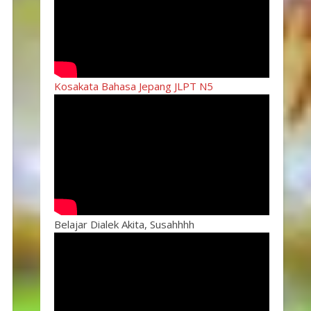
Kosakata Bahasa Jepang JLPT N5
Belajar Dialek Akita, Susahhhh