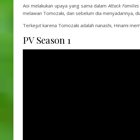
Aoi melakukan upaya yang sama dalam
Attack Families
melawan Tomozaki, dan sebelum dia menyadarinya, dia
Terkejut karena Tomozaki adalah nanashi, Hinami m
PV Season 1