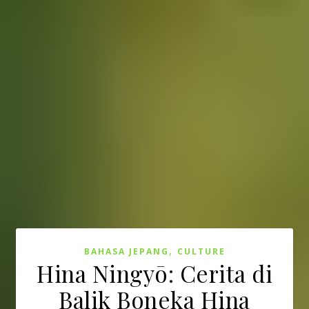
,
BAHASA JEPANG
CULTURE
Hina Ningyō: Cerita di
Balik Boneka Hina