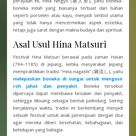
perayaan ini, Hina Ningyō (雛人形), yaitu boneka-
boneka indah yang biasanya terbuat dari bahan
seperti porselen atau kayu, menjadi simbol utama
yang tidak hanya mencerminkan aspek estetika,
tetapi juga sarat dengan makna budaya dan spiritual.
Asal Usul Hina Matsuri
Festival Hina Matsuri berawal pada zaman Heian
(794–1185) di Jepang, ketika masyarakat Jepang
mempraktikkan tradisi “Hina-nagashi” (雛流し), yaitu
melepaskan boneka di sungai untuk mengusir
roh jahat dan penyakit.
Boneka tersebut
dipercaya dapat membawa kesialan dan penyakit,
sehingga dibuang sebagai bentuk pelindung. Seiring
berjalannya waktu, tradisi ini berkembang menjadi
sebuah festival untuk anak perempuan dengan doa
agar mereka diberi kesehatan, kebahagiaan, dan
kehidupan yang bahagia.